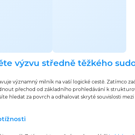
něte výzvu středně těžkého sud
je významný milník na vaší logické cestě. Zatímco začát
ládnout přechod od základního prohledávání k struktur
te hledat za povrch a odhalovat skryté souvislosti mezi 
tížnosti