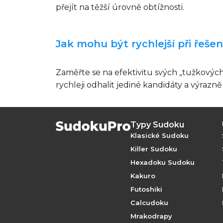
přejít na těžší úrovně obtížnosti.
Jak mohu být rychlejší při řeše
Zaměřte se na efektivitu svých „tužkovýc
rychleji odhalit jediné kandidáty a výrazně
Typy Sudoku
Klasické Sudoku
Killer Sudoku
Hexadoku Sudoku
Kakuro
Futoshiki
Calcudoku
Mrakodrapy