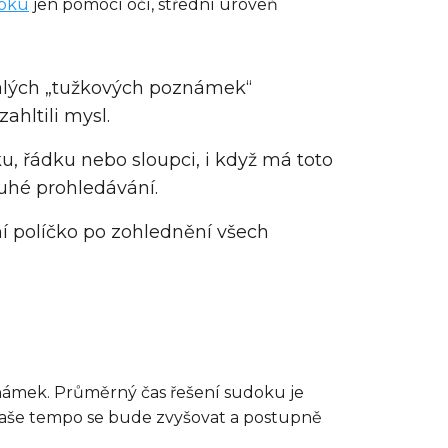
oku
jen pomocí očí, střední úroveň
 malých „tužkových poznámek“
ahltili mysl.
u, řádku nebo sloupci, i když má toto
ouhé prohledávání.
ní políčko po zohlednění všech
oznámek. Průměrný čas řešení sudoku je
 vaše tempo se bude zvyšovat a postupně