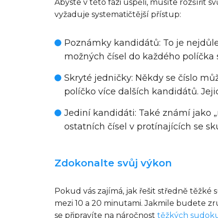
Abyste v této fázi uspěli, musíte rozšířit 
vyžaduje systematičtější přístup:
Poznámky kandidátů
: To je nejdů
možných čísel do každého políčka si
Skryté jedničky
: Někdy se číslo mů
políčko více dalších kandidátů. Je
Jediní kandidáti
: Také známí jako 
ostatních čísel v protínajících se
Zdokonalte svůj výkon
Pokud vás zajímá, jak řešit středně těžké 
mezi 10 a 20 minutami. Jakmile budete zr
se připravíte na náročnost
těžkých sudok