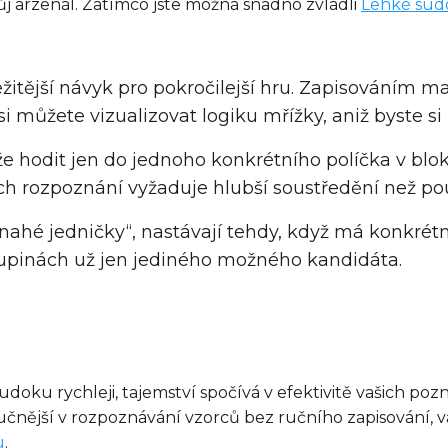
svůj arzenál. Zatímco jste možná snadno zvládli
Lehké sud
ležitější návyk pro pokročilejší hru. Zapisováním
 můžete vizualizovat logiku mřížky, aniž byste si z
že hodit jen do jednoho konkrétního políčka v blok
jich rozpoznání vyžaduje hlubší soustředění než p
„nahé jedničky“, nastávají tehdy, když má konkrét
 skupinách už jen jediného možného kandidáta.
sudoku rychleji, tajemství spočívá v efektivitě vašich p
učnější v rozpoznávání vzorců bez ručního zapisování,
u
.