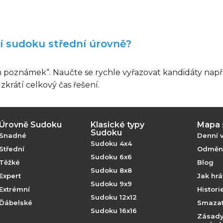
ní sudoku střední úrovně?
h poznámek“. Naučte se rychle vyřazovat kandidáty např
 zkrátí celkový čas řešení.
Úrovně Sudoku
Klasické typy
Mapa 
Sudoku
Snadné
Denní 
Sudoku 4x4
Střední
Odměny
Sudoku 6x6
Těžké
Blog
Sudoku 8x8
Expert
Jak hr
Sudoku 9x9
Extrémní
Histor
Sudoku 12x12
Ďábelské
Smazat
Sudoku 16x16
Zásady