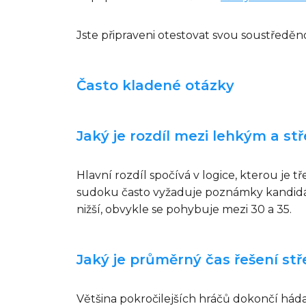
Jste připraveni otestovat svou soustředě
Často kladené otázky
Jaký je rozdíl mezi lehkým a s
Hlavní rozdíl spočívá v logice, kterou je
sudoku často vyžaduje poznámky kandidátů
nižší, obvykle se pohybuje mezi 30 a 35.
Jaký je průměrný čas řešení stř
Většina pokročilejších hráčů dokončí háda