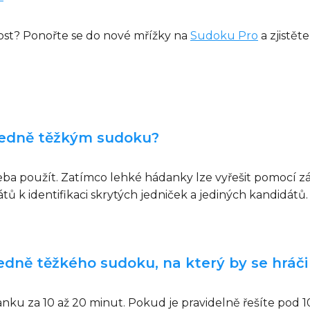
nost? Ponořte se do nové mřížky na
Sudoku Pro
a zjistět
tředně těžkým sudoku?
 třeba použít. Zatímco lehké hádanky lze vyřešit pomocí 
 k identifikaci skrytých jedniček a jediných kandidát
edně těžkého sudoku, na který by se hráči
nku za 10 až 20 minut. Pokud je pravidelně řešíte pod 