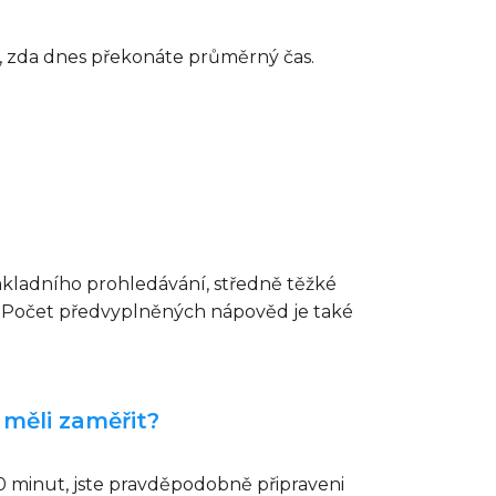
e, zda dnes překonáte průměrný čas.
základního prohledávání, středně těžké
ů. Počet předvyplněných nápověd je také
 měli zaměřit?
10 minut, jste pravděpodobně připraveni