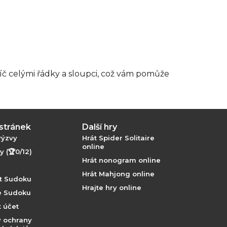
íč celými řádky a sloupci, což vám pomůže
stránek
Další hry
výzvy
Hrát Spider Solitaire
online
 (🏆0/12)
Hrát nonogram online
Hrát Mahjong online
át Sudoku
Hrajte hry online
ie Sudoku
 účet
 ochrany