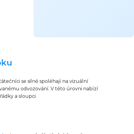
oku
ečníci se silně spoléhají na vizuální
ovanému odvozování. V této úrovni nabízí
řádky a sloupci.