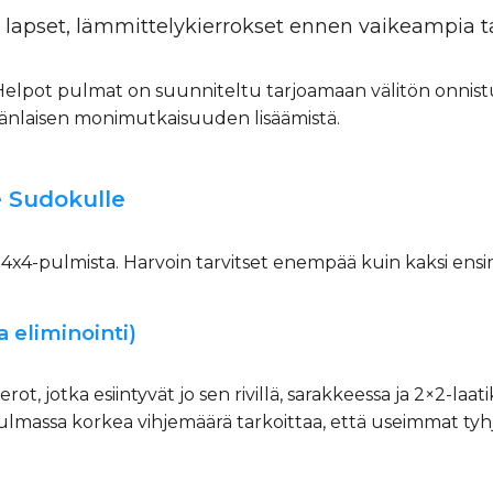
t, lapset, lämmittelykierrokset ennen vaikeampia t
Helpot pulmat on suunniteltu tarjoamaan välitön onnis
nlaisen monimutkaisuuden lisäämistä.
e Sudokulle
4x4-pulmista. Harvoin tarvitset enempää kuin kaksi ensi
ra eliminointi)
rot, jotka esiintyvät jo sen rivillä, sarakkeessa ja 2×2-la
lmassa korkea vihjemäärä tarkoittaa, että useimmat tyhjät 