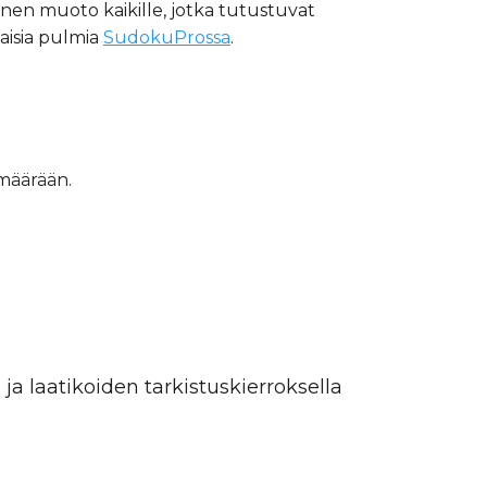
ellinen muoto kaikille, jotka tutustuvat
aisia pulmia
SudokuProssa
.
määrään.
)
 ja laatikoiden tarkistuskierroksella