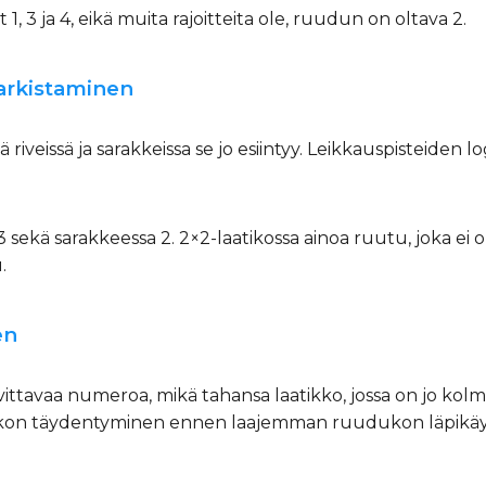
1, 3 ja 4, eikä muita rajoitteita ole, ruudun on oltava 2.
tarkistaminen
 riveissä ja sarakkeissa se jo esiintyy. Leikkauspisteiden lo
3 sekä sarakkeessa 2. 2×2-laatikossa ainoa ruutu, joka ei ole r
.
en
vittavaa numeroa, mikä tahansa laatikko, jossa on jo kolm
tikon täydentyminen ennen laajemman ruudukon läpikäynti