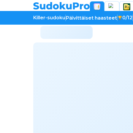
Killer-sudoku
0/12
Päivittäiset haasteet