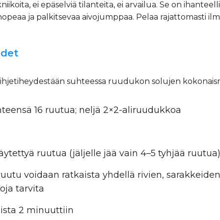
kniikoita, ei epäselviä tilanteita, ei arvailua. Se on ihante
opeaa ja palkitsevaa aivojumppaa. Pelaa rajattomasti ilm
udet
ihjetiheydestään suhteessa ruudukon solujen kokonais
 yhteensä 16 ruutua; neljä 2×2-aliruudukkoa
täytettyä ruutua (jäljelle jää vain 4–5 tyhjää ruutua
ruutu voidaan ratkaista yhdellä rivien, sarakkeiden
oja tarvita
ista 2 minuuttiin