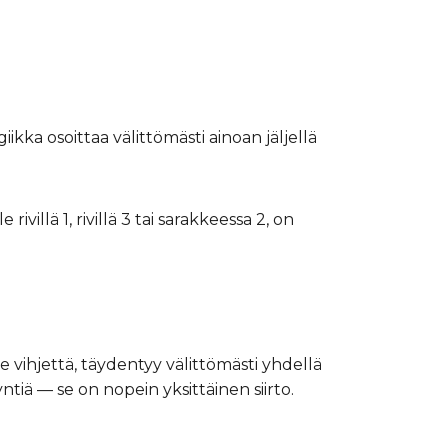
giikka osoittaa välittömästi ainoan jäljellä
ivillä 1, rivillä 3 tai sarakkeessa 2, on
e vihjettä, täydentyy välittömästi yhdellä
ä — se on nopein yksittäinen siirto.