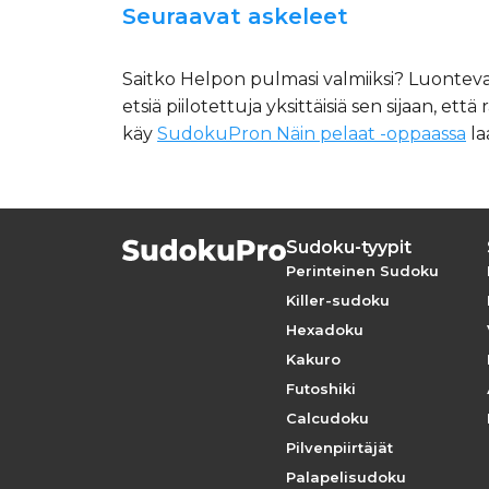
Seuraavat askeleet
Saitko Helpon pulmasi valmiiksi? Luontev
etsiä piilotettuja yksittäisiä sen sijaan, että
käy
SudokuPron Näin pelaat -oppaassa
la
Sudoku-tyypit
Perinteinen Sudoku
Killer-sudoku
Hexadoku
Kakuro
Futoshiki
Calcudoku
Pilvenpiirtäjät
Palapelisudoku