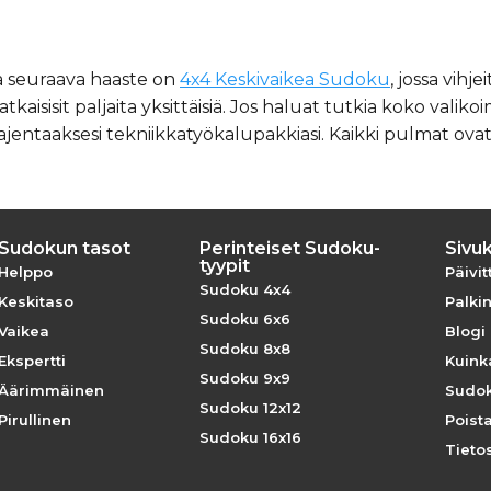
a seuraava haaste on
4x4 Keskivaikea Sudoku
, jossa vih
 ratkaisisit paljaita yksittäisiä. Jos haluat tutkia koko valik
ajentaaksesi tekniikkatyökalupakkiasi. Kaikki pulmat ovat
Sudokun tasot
Perinteiset Sudoku-
Sivuk
tyypit
Helppo
Päivit
Sudoku 4x4
Keskitaso
Palkin
Sudoku 6x6
Vaikea
Blogi
Sudoku 8x8
Ekspertti
Kuink
Sudoku 9x9
Äärimmäinen
Sudok
Sudoku 12x12
Pirullinen
Poista 
Sudoku 16x16
Tieto