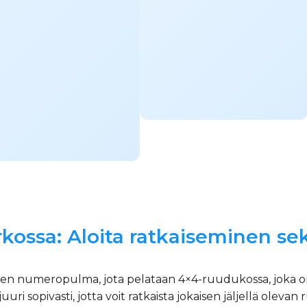
kossa: Aloita ratkaiseminen se
nen numeropulma, jota pelataan 4×4-ruudukossa, joka on 
juuri sopivasti, jotta voit ratkaista jokaisen jäljellä olev