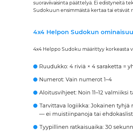
suoraviivaisinta päättelyä. Ei edistyneitä te
Sudokuun ensimmäistä kertaa tai etsivät n
4x4 Helpon Sudokun ominaisu
4x4 Helppo Sudoku määrittyy korkeasta v
Ruudukko
: 4 riviä × 4 saraketta =
Numerot
: Vain numerot 1–4
Aloitusvihjeet
: Noin 11–12 valmiiksi 
Tarvittava logiikka
: Jokainen tyhjä 
— ei muistiinpanoja tai ehdokaslist
Tyypillinen ratkaisu­aika
: 30 sekunn