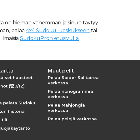
jeitä on hieman vähemmän ja sinun täytyy
oiman, palaa
4x4 Sudoku -keskukseen
tai
 ilmaisia
SudokuPron etusivulla
.
artta
Muut pelit
täiset haasteet
Pelaa Spider Solitairea
verkossa
not (🏆0/12)
Pelaa nonogrammia
verkossa
a pelata Sudoku
Pelaa Mahjongia
verkossa
un historia
Pelaa pelejä verkossa
tili
suojakäytäntö