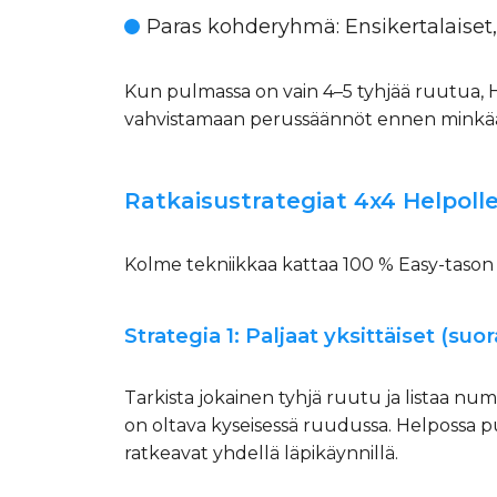
Paras kohderyhmä
: Ensikertalaise
Kun pulmassa on vain 4–5 tyhjää ruutua, 
vahvistamaan perussäännöt ennen minkää
Ratkaisustrategiat 4x4 Helpoll
Kolme tekniikkaa kattaa 100 % Easy-tason 
Strategia 1: Paljaat yksittäiset (suo
Tarkista jokainen tyhjä ruutu ja listaa nume
on oltava kyseisessä ruudussa. Helpossa pu
ratkeavat yhdellä läpikäynnillä.