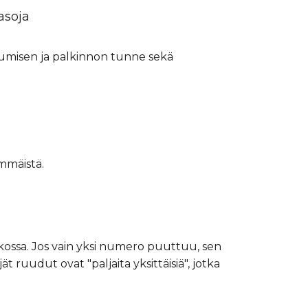
asoja
tumisen ja palkinnon tunne sekä
mmäistä.
atikossa. Jos vain yksi numero puuttuu, sen
ruudut ovat "paljaita yksittäisiä", jotka