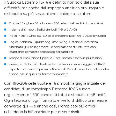
Il Sudoku Estremo 16x16 è definito non solo dalla sua
difficoltà, ma anche dall’impegno analitico prolungato e
distribuito su più sessioni che richiede al solutore.
Griglia
: 16 righe × 16 colonne = 256 celle totali; sedici riquadri 4×4
Insieme di simboli
: Sedici simboli (1–9 più A–G)
Indizi iniziali
: Circa 50–60 celle precompilate (196–206 celle vuote)
Logica richiesta
: Squirmbag, XYZ-Wing, Catene di Inferenza
Alternata (15+ collegamenti) e biforcazione strutturata con
istantanee complete dello stato dei candidati
Tempo di risoluzione tipico
: 2–6 ore (spesso risolto in più sessioni)
Ideale per
: Solutori di livello élite che hanno padroneggiato il 16x16
Esperto e cercano la prova definitiva dell’abilità analitica nel Sudoku
disponibile in qualsiasi formato standard
Con 196–206 celle vuote e 16 simboli, la griglia iniziale dei
candidati di un rompicapo Estremo 16x16 supera
regolarmente 1.500 candidati totali distribuiti su 48 unità.
Ogni tecnica di ogni formato e livello di difficoltà inferiore
converge qui — e anche così, i rompicapi più difficili
richiedono la biforcazione per essere risolti.