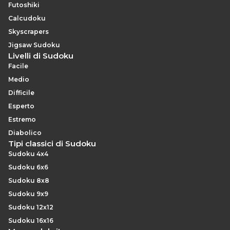
Futoshiki
fotografata — è ciò che rende la biforcazione un
Calcudoku
metodo affidabile e reversibile, anziché distruttivo.
Skyscrapers
Jigsaw Sudoku
Livelli di Sudoku
Facile
Medio
Difficile
Esperto
Estremo
Diabolico
Tipi classici di Sudoku
Sudoku 4x4
Sudoku 6x6
Sudoku 8x8
Sudoku 9x9
Sudoku 12x12
Sudoku 16x16