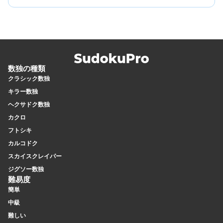
ます。この対称性によって、指し示しペア、ボックスライン
同じ難易度ラベルで比べるなら、はい、より難しいです。
削減、そしてフィッシュ系パターン（X-Wing、
行・列・ボックスが1つずつ増えるうえ、正方形ボックス構
Swordfish、Jellyfish）の完全な形が生まれます。これら
造によって制約の相互作用が大幅に増えます。Expertの9×9
は、長方形ボックスのグリッドでは存在しないか、あっても
パズルは、Expertの8×8よりも複雑なフィッシュ構成や長い
弱いテクニックです。
推論連鎖を含むことが多いです。これは、より大きなグリッ
ドが多様な多単位パターンを支えられるためです。
数独の種類
クラシック数独
キラー数独
ヘクサドク数独
カクロ
フトシキ
カルコドク
スカイスクレイパー
ジグソー数独
難易度
簡単
中級
難しい