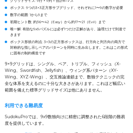
グリッドサイズ:
9行 × 9列 = 合計81マス
ボックス:
9つの3×3正方形サブグリッド、それぞれに1〜9の数字が必要
数字の範囲:
1から9まで
初期ヒント数:
約36〜42（Easy）から約17〜21（Evil）まで
唯一解:
有効な9x9パズルには必ず1つだけ正解があり、論理だけで到達で
きます
ボックス形状の利点:
3×3の正方形ボックスは、行方向と列方向の両方で
対称的な指し示しペアのパターンを同時に生み出します。これはこの形式
に固有の制約構造です
9×9グリッドは、シングル、ペア、トリプル、フィッシュ（X-
Wing、Swordfish、Jellyfish）、ウィング系パターン（XY-
Wing、XYZ-Wing）、交互推論連鎖まで、数独テクニックの完
全な体系を支えるのに十分な大きさがあります。これほど幅広い
範囲を備えた標準グリッドサイズは他にありません。
利用できる難易度
SudokuProでは、9x9数独向けに精密に調整された6段階の難易
度を提供しています。