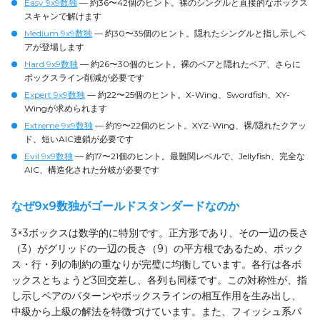
Easy 9x9数独
— 約36〜42個のヒント。裸のシングルと直接的なボックス
スキャンで解けます
Medium 9x9数独
— 約30〜35個のヒント。隠れたシングルと指し示しペ
アが登場します
Hard 9x9数独
— 約26〜30個のヒント。裸のペアと隠れたペア、さらに
ボックスライン削減が必要です
Expert 9x9数独
— 約22〜25個のヒント。X-Wing、Swordfish、XY-
Wingが求められます
Extreme 9x9数独
— 約19〜22個のヒント。XYZ-Wing、裸/隠れたクアッ
ド、短いAIC連鎖が必要です
Evil 9x9数独
— 約17〜21個のヒント。最難関レベルで、Jellyfish、完全な
AIC、構造化された分岐が必要です
なぜ9x9数独がゴールドスタンダードなのか
3×3ボックスは数学的に特別です。正方形であり、その一辺の長さ
（3）がグリッドの一辺の長さ（9）の平方根であるため、ボック
ス・行・列の制約の重なりが完璧に均衡しています。各行は各ボ
ックスとちょうど3回交差し、各列も同様です。この対称性が、指
し示しペアのパターンやボックスラインの相互作用を生み出し、
中級から上級の解法を特徴づけています。また、フィッシュ系パ