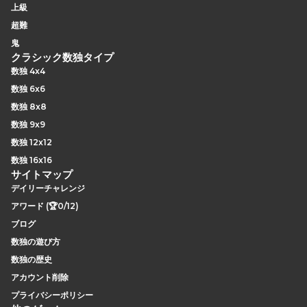
上級
超難
鬼
クラシック数独タイプ
数独 4x4
数独 6x6
数独 8x8
数独 9x9
数独 12x12
数独 16x16
サイトマップ
デイリーチャレンジ
アワード (🏆0/12)
ブログ
数独の遊び方
数独の歴史
アカウント削除
プライバシーポリシー