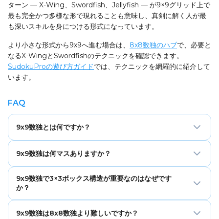
ターン — X-Wing、Swordfish、Jellyfish — が9×9グリッド上で
最も完全かつ多様な形で現れることも意味し、真剣に解く人が最
も深いスキルを身につける形式になっています。
より小さな形式から9x9へ進む場合は、
8x8数独のハブ
で、必要と
なるX-WingとSwordfishのテクニックを確認できます。
SudokuProの遊び方ガイド
では、テクニックを網羅的に紹介して
います。
FAQ
9x9数独とは何ですか？
9x9数独は、国際的に認知されたクラシックな数字配置パズ
9x9数独は何マスありますか？
ルで、9行9列のグリッドが9つの3×3ボックスに分かれてい
ます。解く人は1から9までの数字を配置し、各数字が各行・
9×9数独のグリッドは合計81マスです。9行それぞれに9マス
各列・各ボックスにちょうど1回ずつ現れるようにします。
9x9数独で3×3ボックス構造が重要なのはなぜです
あります。一般的なEasyパズルでは、そのうち36〜42マス
か？
数独のあらゆる解法テクニックに対応しており、世界中の大
が埋まっており、39〜45マスが空欄です。Evilパズルでは最
会で使われる標準形式です。
大60〜64マスが空欄になることがあり、最も深い論理分析
3×3の正方形ボックスは、各行と各列が各ボックスとちょう
9x9数独は8x8数独より難しいですか？
が必要になります。
ど3マスずつ交差する、完全に均衡した制約システムを作り