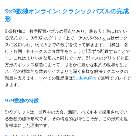
9x9数独オンライン: クラシックパズルの完成
形
9x9数独は、数字配置パズルの原点であり、最も広く遊ばれてい
る形式です。9行9列のグリッド上で、9つの3×3の مربع状ボック
スに区切られ、1から9までの数字を使って解きます。目標は、各
行・各列・各ボックスに各数字をちょうど1回ずつ配置することで
す。これはより小さな形式と同じですが、81マスのグリッドと正
方形のボックス構造によって、はるかに豊かな制約の世界が生ま
れ、他の標準的な数独サイズよりも深く多様な解法テクニックの
階層を支えます。すべての難易度は
SudokuPro
で無料でプレイで
きます。
9x9数独の特徴
9×9グリッドは、世界中の大会、新聞、パズル本で採用されてい
る数独の標準形式です。その構造的な特性こそが、この形式を世
界標準にした理由です。