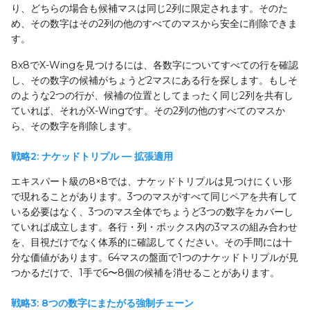
り、どちらの場合も候補マスは同じ2列に限定されます。そのた
め、その数字はその2列の他のすべてのマスから安全に削除できま
す。
8x8でX-Wingを見つけるには、各数字についてすべての行を確認
し、その数字の候補がちょうど2マスにある行を探します。もしそ
のような2つの行が、候補の位置としてまったく同じ2列を共有し
ていれば、それがX-Wingです。その2列の他のすべてのマスか
ら、その数字を削除します。
戦略2: ナケッドトリプル — 拡張適用
エキスパート級の8×8では、ナケッドトリプルは見つけにくい形
で現れることがあります。3つのマスがすべて同じペアを共有して
いる必要はなく、3つのマス全体でちょうど3つの数字をカバーし
ていれば成立します。各行・列・ボックス内の3マスの組み合わせ
を、目視だけでなく体系的に確認してください。その手間には十
分な価値があります。64マスの盤面で1つのナケッドトリプルが見
つかるだけで、1手で6〜8個の候補を消せることがあります。
戦略3: 8つの数字にまたがる強制チェーン