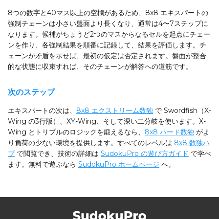
8つの数字と40マス以上の空欄があるため、8x8 エキスパートの
強制チェーンは小さい盤面より長くなり、通常は4〜7ステップに
なります。候補がちょうど2つのマスからなるセルを起点にチェー
ンを作り、各強制結果を順番に記録して、結果を評価します。チ
ェーンが矛盾を示せば、最初の仮定は否定されます。盤面が整合
的な状態に収束すれば、そのチェーンが解答への道筋です。
次のステップ
エキスパートの次は、
8x8 エクストリーム数独
で Swordfish（X-
Wing の3行版）、XY-Wing、そして深い二分岐を使います。X-
Wing とトリプルのロジックを鍛えるなら、
8x8 ハード数独
がよ
り負荷の少ない環境を提供します。すべてのレベルは
8x8 数独ハ
ブ
で閲覧でき、技術の詳細は
SudokuPro の遊び方ガイド
で学べ
ます。無料で遊ぶなら
SudokuPro ホームページ
へ。