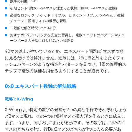
数字の範囲
: 1〜8
初期ヒント
: 約20〜24マスが埋まった状態（約40〜44マスが空欄）
必要なロジック
: ナケッドトリプル、ヒドゥントリプル、X-Wing、強制
チェーン、候補リストの厳密な管理
一般的な解答時間
: 25〜40分
おすすめ
: ペアロジックを完全に習得し、複数ユニットのパターンやチェ
ーンベースの推論に取り組みたい経験者
40マス以上が空いているため、エキスパート問題は1マスずつ順
に見るだけでは解けません。進展には、特に行と列をまたぐフィ
ッシュパターンのような構造的パターンを見つけ、1回の論理的ス
テップで複数の候補を消せるようにすることが必要です。
8x8 エキスパート数独の解法戦略
戦略1: X-Wing
X-Wing は、特定の数字の候補が2つの異なる行でそれぞれちょう
ど2マスに現れ、その4つの候補マスが長方形を作るときに成立し
ます。つまり、同じ2列にまたがる形です。その数字は、行Aの2
マスのどちらか1つ、行Bの2マスのどちらか1つに入る必要があ