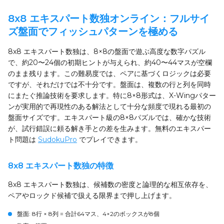
8x8 エキスパート数独オンライン：フルサイ
ズ盤面でフィッシュパターンを極める
8x8 エキスパート数独は、8×8の盤面で遊ぶ高度な数字パズル
で、約20〜24個の初期ヒントが与えられ、約40〜44マスが空欄
のまま残ります。この難易度では、ペアに基づくロジックは必要
ですが、それだけでは不十分です。盤面は、複数の行と列を同時
にまたぐ推論技術を要求します。特に8×8形式は、X-Wingパター
ンが実用的で再現性のある解法として十分な頻度で現れる最初の
盤面サイズです。エキスパート級の8×8パズルでは、確かな技術
が、試行錯誤に頼る解き手との差を生みます。無料のエキスパー
ト問題は
SudokuPro
でプレイできます。
8x8 エキスパート数独の特徴
8x8 エキスパート数独は、候補数の密度と論理的な相互依存を、
ペアやロックド候補で扱える限界まで押し上げます。
盤面
: 8行 × 8列 = 合計64マス、4×2のボックスが8個