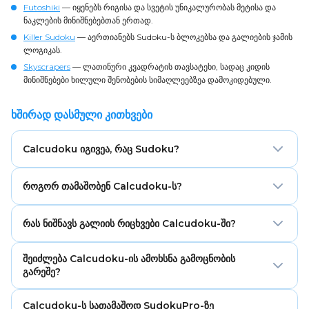
Futoshiki
— იყენებს რიგისა და სვეტის უნიკალურობას მეტისა და
ნაკლების მინიშნებებთან ერთად.
Killer Sudoku
— აერთიანებს Sudoku-ს ბლოკებსა და გალიების ჯამის
ლოგიკას.
Skyscrapers
— ლათინური კვადრატის თავსატეხი, სადაც კიდის
მინიშნებები ხილული შენობების სიმაღლეებზეა დამოკიდებული.
ხშირად დასმული კითხვები
Calcudoku იგივეა, რაც Sudoku?
არა. Calcudoku იყენებს Sudoku-ს მსგავს რიგისა და
როგორ თამაშობენ Calcudoku-ს?
სვეტის უნიკალურობის ლოგიკას, მაგრამ 3×3 ბლოკებს
არ იყენებს. ამის ნაცვლად, ბადე დაყოფილია
შეავსეთ ბადე 1-დან ბადის ზომამდე რიცხვებით.
მათემატიკურ გალიებად სამიზნე რიცხვებითა და
რას ნიშნავს გალიის რიცხვები Calcudoku-ში?
თითოეულ რიგსა და სვეტში ყოველი რიცხვი ერთხელ
ოპერაციებით.
უნდა იყოს, ხოლო თითოეული გალია უნდა ემთხვეოდეს
გალიის რიცხვი არის იმ უჯრედების ჯგუფის სამიზნე
თავის სამიზნე შედეგს ნაჩვენები ოპერაციით.
შეიძლება Calcudoku-ის ამოხსნა გამოცნობის
შედეგი. ოპერაცია გეუბნებათ, უნდა შეიკრიბოს,
გარეშე?
გამოაკლდეს, გამრავლდეს თუ გაიყოს გალიაში
არსებული რიცხვები, რომ ეს შედეგი მიიღოთ.
დიახ. სწორად შედგენილ Calcudoku თავსატეხს ერთი
Calcudoku-ს სათამაშოდ SudokuPro-ზე