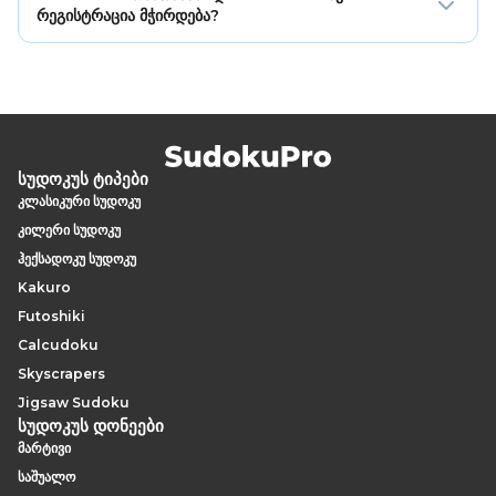
ლოგიკური ამოხსნა აქვს. მისი ამოხსნა შეგიძლიათ
რეგისტრაცია მჭირდება?
გალიების კომბინაციების, არითმეტიკული მინიშნებებისა
და რიგ-სვეტის შეზღუდვების შერწყმით.
არა. Calcudoku ონლაინ უფასოდ ითამაშება და
რეგისტრაცია არ არის საჭირო.
სუდოკუს ტიპები
კლასიკური სუდოკუ
კილერი სუდოკუ
ჰექსადოკუ სუდოკუ
Kakuro
Futoshiki
Calcudoku
Skyscrapers
Jigsaw Sudoku
სუდოკუს დონეები
მარტივი
საშუალო