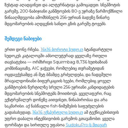
ზუსტად აღადგინეთ და ალტერნატივა გამოცადეთ. სნეპშოტის
გარეშე, 200-ნაბიჯიანი განშტოების 80-ე უჯრაზე წარმოქმნილი
წინააღმდეგობა ამომხსნელს 256-უჯრიან ბადეზე წინარე
მდგომარეობის აღდგენის სანდო გზის გარეშე ტოვებს.
შემდეგი ნაბიჯები
ერთი დონე რჩება.
16x16 ბოროტი სუდოკუ
სტანდარტული
სუდოკუს კატალოგში აბსოლუტურად ყველაზე რთული
თავსატეხია — ორმხრივი Squirmbag 8,736 ხუთხაზიან
კომბინაციაზე, AIC ჯაჭვები, რომლებიც თვრამეტიდან
ოცდაექვსამდე ან მეტ ბმამდე გრძელდება, და ჩადგმული
მრავალდონიანი ბიფურკაციის ხეები, რომლებიც ყოველ
განშტოების წერტილზე სრული 256-უჯრიანი კანდიდატების
მდგომარეობის სნეპშოტებს მოითხოვს. ყველაფერი, რაც
ექსტრემალურ დონეზე აითვისეთ, წინაპირობაა და არა
საკმარისი. აქ ნასწავლი fish-ნიმუშების საფუძვლების
გადასახედად,
16x16 ექსპერტული სუდოკუ
ამ ტექნიკებისთვის
უფრო დაბალი ინტენსივობის გარემოს გთავაზობთ. ყველა
ფორმატი და სირთულე უფასოა
SudokuPro-ს მთავარ