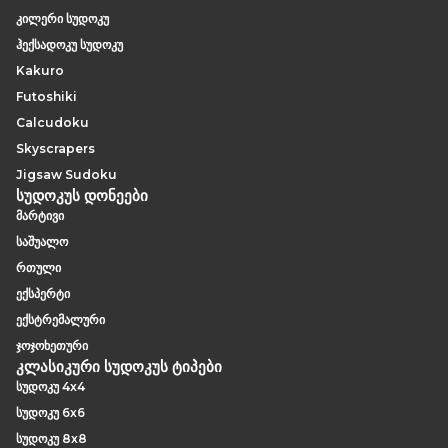
კონცენტრირებულ ჯდომაში იხსნება.
დააბრუნოს, რათა ალტერნატიული კანდიდატი
კილერი სუდოკუ
გამოცადოს. სნეპშოტის გარეშე ამ მდგომარეობის
ჰექსადოკუ სუდოკუ
მეხსიერებით ან ნაწილობრივი ჩანაწერებით აღდგენა
Kakuro
პრაქტიკულად შეუძლებელია. სნეპშოტი — იქნება ის
Futoshiki
ციფრული, წერილობითი თუ ფოტოგრაფიული —
Calcudoku
სწორედ ისაა, რაც ბიფურკაციას სანდო, შექცევად
მეთოდად აქცევს და არა დამანგრეველად.
Skyscrapers
Jigsaw Sudoku
სუდოკუს დონეები
მარტივი
საშუალო
რთული
ექსპერტი
ექსტრემალური
ჯოჯოხეთური
კლასიკური სუდოკუს ტიპები
სუდოკუ 4x4
სუდოკუ 6x6
სუდოკუ 8x8