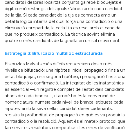
candidats i després localitza conjunts gairebé bloquejats el
digit comú restringit dels quals s’alinea amb cada candidat
de la tija. Si cada candidat de la tija es connecta amb un
pètal la lògica interna del qual força una contradicció o una
eliminació compartida, la cel·la tija es resol amb el candidat
que no produeix contradicció. La tècnica sovint elimina
quatre o més candidats de la graella en un sol moviment.
Estratègia 3: Bifurcació multilloc estructurada
Els puzles Malvats més difícils requereixen dos o més
nivells de bifurcació: una hipòtesi inicial, propagació fins a un
estat bloquejat, una segona hipòtesi, i propagació fins a una
contradicció o confirmació. La integritat de les instantànies
és essencial —un registre complet de l’estat dels candidats
abans de cada branca—, i també ho és la convenció de
nomenclatura: numera cada nivell de branca, etiqueta cada
hipòtesi amb la seva cel·la i candidat desencadenants, i
registra la profunditat de propagació en què es va produir la
contradicció o la resolució. Aquest és el mateix protocol que
fan servir els resolutors competitius i les eines de verificació