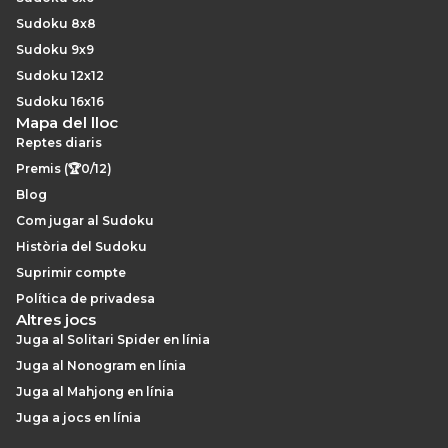
Sudoku 8x8
Sudoku 9x9
Sudoku 12x12
Sudoku 16x16
Mapa del lloc
Reptes diaris
Premis (🏆0/12)
Blog
Com jugar al Sudoku
Història del Sudoku
Suprimir compte
Política de privadesa
Altres jocs
Juga al Solitari Spider en línia
Juga al Nonogram en línia
Juga al Mahjong en línia
Juga a jocs en línia