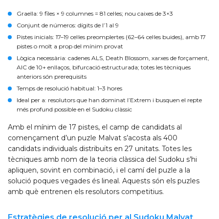
Graella
: 9 files × 9 columnes = 81 cel·les; nou caixes de 3×3
Conjunt de números
: dígits de l’1 al 9
Pistes inicials
: 17–19 cel·les preomplertes (62–64 cel·les buides), amb 17
pistes o molt a prop del mínim provat
Lògica necessària
: cadenes ALS, Death Blossom, xarxes de forçament,
AIC de 10+ enllaços, bifurcació estructurada; totes les tècniques
anteriors són prerequisits
Temps de resolució habitual
: 1–3 hores
Ideal per a
: resolutors que han dominat l’Extrem i busquen el repte
més profund possible en el Sudoku clàssic
Amb el mínim de 17 pistes, el camp de candidats al
començament d’un puzle Malvat s’acosta als 400
candidats individuals distribuïts en 27 unitats. Totes les
tècniques amb nom de la teoria clàssica del Sudoku s’hi
apliquen, sovint en combinació, i el camí del puzle a la
solució poques vegades és lineal. Aquests són els puzles
amb què entrenen els resolutors competitius.
Estratègies de resolució per al Sudoku Malvat