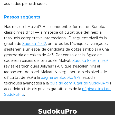
assistides per ordinador.
Passos següents
Has resolt el Malvat? Has conquerit el format de Sudoku
clàssic més difícil — la mateixa dificultat que defineix la
resolució competitiva internacional. El següent nivell és la
graella de
Sudoku 12x12
, on totes les tècniques avançades
s’estenen a un espai de candidats de dotze símbols i a una
geometria de caixes de 4×3. Per consolidar la lògica de
cadenes i xarxes del teu puzle Malvat,
Sudoku Extrem 9x9
revisa les tècniques Jellyfish i AIC que s’escalen fins al
raonament de nivell Malvat. Navega per tots els nivells de
dificultat de 9x9 a la
pàgina de Sudoku 9x9
, estudia
tècniques avançades a la
guia de com jugar de SudokuPro
i
accedeix a tots els puzles gratuïts des de la
pàgina d’inici de
SudokuPro
.