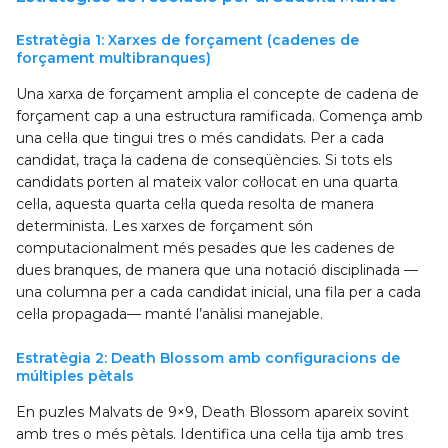
Estratègia 1: Xarxes de forçament (cadenes de
forçament multibranques)
Una xarxa de forçament amplia el concepte de cadena de
forçament cap a una estructura ramificada. Comença amb
una cel·la que tingui tres o més candidats. Per a cada
candidat, traça la cadena de conseqüències. Si tots els
candidats porten al mateix valor col·locat en una quarta
cel·la, aquesta quarta cel·la queda resolta de manera
determinista. Les xarxes de forçament són
computacionalment més pesades que les cadenes de
dues branques, de manera que una notació disciplinada —
una columna per a cada candidat inicial, una fila per a cada
cel·la propagada— manté l’anàlisi manejable.
Estratègia 2: Death Blossom amb configuracions de
múltiples pètals
En puzles Malvats de 9×9, Death Blossom apareix sovint
amb tres o més pètals. Identifica una cel·la tija amb tres