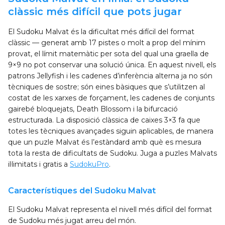
clàssic més difícil que pots jugar
El Sudoku Malvat és la dificultat més difícil del format
clàssic — generat amb 17 pistes o molt a prop del mínim
provat, el límit matemàtic per sota del qual una graella de
9×9 no pot conservar una solució única. En aquest nivell, els
patrons Jellyfish i les cadenes d’inferència alterna ja no són
tècniques de sostre; són eines bàsiques que s’utilitzen al
costat de les xarxes de forçament, les cadenes de conjunts
gairebé bloquejats, Death Blossom i la bifurcació
estructurada. La disposició clàssica de caixes 3×3 fa que
totes les tècniques avançades siguin aplicables, de manera
que un puzle Malvat és l’estàndard amb què es mesura
tota la resta de dificultats de Sudoku. Juga a puzles Malvats
il·limitats i gratis a
SudokuPro
.
Característiques del Sudoku Malvat
El Sudoku Malvat representa el nivell més difícil del format
de Sudoku més jugat arreu del món.