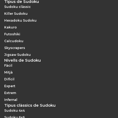
Tipus de Sudoku
Sudoku clàssic
Killer Sudoku
Hexadoku Sudoku
Kakuro
Futoshiki
Calcudoku
Skyscrapers
Jigsaw Sudoku
Nivells de Sudoku
Fàcil
Mitjà
Difícil
Expert
Extrem
Infernal
Tipus clàssics de Sudoku
Sudoku 4x4
Sudoku 6x6