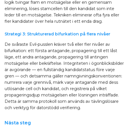
logik tvingar fram en motsägelse eller en gemensam
eliminering, löses stamcellen till den kandidat som inte
leder till en motsägelse. Tekniken eliminerar ofta fyra eller
fler kandidater över hela rutnätet i ett enda drag.
Strategi 3: Strukturerad bifurkation på flera nivåer
De svåraste Evil-pusslen kräver två eller fler nivåer av
bifurkation: ett första antagande, propagering till ett låst
läge, ett andra antagande, propagering till antingen
motsägelse eller bekräftelse. Integriteten i ögonblicksbilder
är avgörande — en fullständig kandidatstatus före varje
gren — och detsamma gäller namngivningskonventionen:
numrera varje grennivå, märk varje antagande med dess
utlösande cell och kandidat, och registrera på vilket
propageringsdjup motsägelsen eller lösningen inträffade.
Detta är samma protokoll som används av tävlingslösare
och verktyg för datorstödd verifiering.
Nästa steg