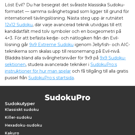
Löst Evil? Du har besegrat det svåraste klassiska Sudoku-
formatet — samma svårighetsgrad som ligger till grund för
internationell tävlingslösning. Nästa steg upp är rutnätet
12x12 Sudoku
, där varje avancerad teknik utvidgas till ett
kandidatfält med tolv symboler och en boxgeometri på
4×3. För att befästa kedje- och nätlogiken från din Evil-
lösning går
9x9 Extreme Sudoku
igenom Jellyfish- och AIC-
teknikerna som skalas upp till resonemang på Evil-nivå.
Bläddra bland alla svårighetsnivåer för 9x9 på
9x9 Sudoku-
sektionen
, studera avancerade tekniker i
SudokuPro:s
instruktioner för hur man spelar
och få tillgång till alla gratis
pussel från
SudokuPro:s startsida
.
Sudokutyper
Klassiskt sudoku
Killer-sudoku
Hexadoku-sudoku
Kakuro