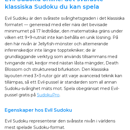
klassiska Sudoku du kan spela
Evil Sudoku är den svåraste svårighetsgraden i det klassiska
formatet — genererad med eller nära det bevisade
minimumet på 17 ledtrådar, den matematiska gräns under
vilken ett 9×9-rutnät inte kan behålla en unik lösning. På
den här nivån är Jellyfish-mönster och alternerande
inferenskedjor inte längre topptekniker; de är
grundläggande verktyg som används tillsammans med
tvingande nät, kedjor med nästan låsta mängder, Death
Blossom och strukturerad bifurkation. Den klassiska
layouten med 3×3-rutor gör att varje avancerad teknik kan
tillämpas, så ett Evil-pussel är standarden som all annan
Sudoku-svårighet mäts mot. Spela obegränsat med Evil-
pussel gratis på
SudokuPro
.
Egenskaper hos Evil Sudoku
Evil Sudoku representerar den svåraste nivån i världens
mest spelade Sudoku-format.