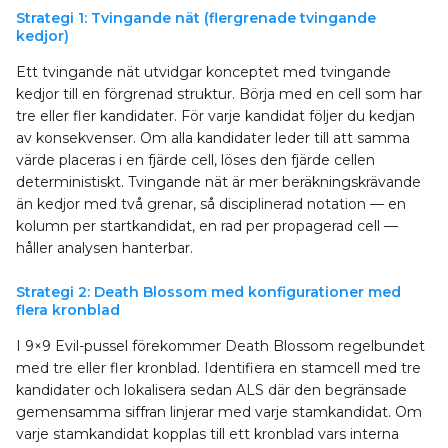
Strategi 1: Tvingande nät (flergrenade tvingande
kedjor)
Ett tvingande nät utvidgar konceptet med tvingande
kedjor till en förgrenad struktur. Börja med en cell som har
tre eller fler kandidater. För varje kandidat följer du kedjan
av konsekvenser. Om alla kandidater leder till att samma
värde placeras i en fjärde cell, löses den fjärde cellen
deterministiskt. Tvingande nät är mer beräkningskrävande
än kedjor med två grenar, så disciplinerad notation — en
kolumn per startkandidat, en rad per propagerad cell —
håller analysen hanterbar.
Strategi 2: Death Blossom med konfigurationer med
flera kronblad
I 9×9 Evil-pussel förekommer Death Blossom regelbundet
med tre eller fler kronblad. Identifiera en stamcell med tre
kandidater och lokalisera sedan ALS där den begränsade
gemensamma siffran linjerar med varje stamkandidat. Om
varje stamkandidat kopplas till ett kronblad vars interna