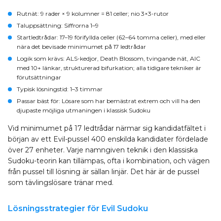
Rutnät
: 9 rader × 9 kolumner = 81 celler; nio 3×3-rutor
Taluppsättning
: Siffrorna 1–9
Startledtrådar
: 17–19 förifyllda celler (62–64 tomma celler), med eller
nära det bevisade minimumet på 17 ledtrådar
Logik som krävs
: ALS-kedjor, Death Blossom, tvingande nät, AIC
med 10+ länkar, strukturerad bifurkation; alla tidigare tekniker är
förutsättningar
Typisk lösningstid
: 1–3 timmar
Passar bäst för
: Lösare som har bemästrat extrem och vill ha den
djupaste möjliga utmaningen i klassisk Sudoku
Vid minimumet på 17 ledtrådar närmar sig kandidatfältet i
början av ett Evil-pussel 400 enskilda kandidater fördelade
över 27 enheter. Varje namngiven teknik i den klassiska
Sudoku-teorin kan tillämpas, ofta i kombination, och vägen
från pussel till lösning är sällan linjär. Det här är de pussel
som tävlingslösare tränar med.
Lösningsstrategier för Evil Sudoku