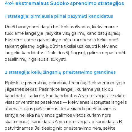
4x4 ekstremalaus Sudoko sprendimo strategijos
1 strategija: pirmiausia pilnai pažymėti kandidatus
Prieš bandydami daryti bet kokias išvadas, kiekviename
tuščiame langelyje įrašykite visą galimų kandidatų sąrašą.
Ekstremaliame galvosūkyje nėra trumpesnio kelio: prieš
taikant gilesnę logiką, būtina tiksliai užfiksuoti kiekvieno
langelio kandidatus. Praleidus šį žingsnį, galima nepastebėti
pašalinimų ir galiausiai suklysti.
2 strategija: kelių žingsnių prieštaravimo grandinės
Išplėskite priverstinių grandinių techniką iš ekspertinio lygio
į ilgesnes sekas. Pasirinkite langelį, kuriame yra tik du
kandidatai. Tarkime, kad kandidatas A yra teisingas, ir sekite
visas priverstines pasekmes — kiekvienas išspręstas langelis
atveria naujus pašalinimus. Jei atsiranda prieštaravimas
(srityje nelieka nė vienos galimos vietos kuriam nors
skaitmeniui), kandidatas A yra neteisingas, o kandidatas B
patvirtinamas. Jei tiesioginio prieštaravimo nėra, sekite