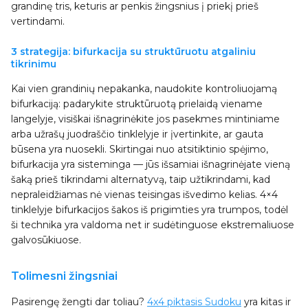
grandinę tris, keturis ar penkis žingsnius į priekį prieš
vertindami.
3 strategija: bifurkacija su struktūruotu atgaliniu
tikrinimu
Kai vien grandinių nepakanka, naudokite kontroliuojamą
bifurkaciją: padarykite struktūruotą prielaidą viename
langelyje, visiškai išnagrinėkite jos pasekmes mintiniame
arba užrašų juodraščio tinklelyje ir įvertinkite, ar gauta
būsena yra nuosekli. Skirtingai nuo atsitiktinio spėjimo,
bifurkacija yra sisteminga — jūs išsamiai išnagrinėjate vieną
šaką prieš tikrindami alternatyvą, taip užtikrindami, kad
nepraleidžiamas nė vienas teisingas išvedimo kelias. 4×4
tinklelyje bifurkacijos šakos iš prigimties yra trumpos, todėl
ši technika yra valdoma net ir sudėtinguose ekstremaliuose
galvosūkiuose.
Tolimesni žingsniai
Pasirengę žengti dar toliau?
4x4 piktasis Sudoku
yra kitas ir