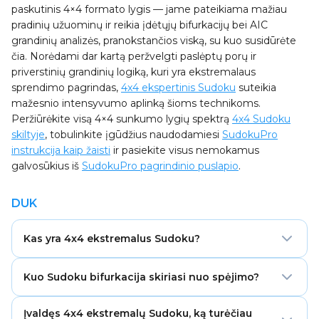
paskutinis 4×4 formato lygis — jame pateikiama mažiau
pradinių užuominų ir reikia įdėtųjų bifurkacijų bei AIC
grandinių analizės, pranokstančios viską, su kuo susidūrėte
čia. Norėdami dar kartą peržvelgti paslėptų porų ir
priverstinių grandinių logiką, kuri yra ekstremalaus
sprendimo pagrindas,
4x4 ekspertinis Sudoku
suteikia
mažesnio intensyvumo aplinką šioms technikoms.
Peržiūrėkite visą 4×4 sunkumo lygių spektrą
4x4 Sudoku
skiltyje
, tobulinkite įgūdžius naudodamiesi
SudokuPro
instrukcija kaip žaisti
ir pasiekite visus nemokamus
galvosūkius iš
SudokuPro pagrindinio puslapio
.
DUK
Kas yra 4x4 ekstremalus Sudoku?
4x4 ekstremalus Sudoku yra antras pagal sunkumą
Kuo Sudoku bifurkacija skiriasi nuo spėjimo?
4×4 formato lygis, kuriame iš 16 langelių pateikiamos
tik 4–5 iš anksto užpildytos užuominos. Jam reikia kelių
Spėjimas reiškia, kad skaitmuo įrašomas atsitiktinai,
žingsnių priverstinių grandinių ir kontroliuojamos
Įvaldęs 4x4 ekstremalų Sudoku, ką turėčiau