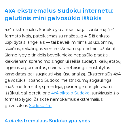
4x4 ekstremalus Sudoku internetu:
galutinis mini galvosūkio iššūkis
4x4 ekstremalus Sudoku yra antras pagal sunkumą 4×4
formato lygis, pateikiamas su maždaug 4–5 iš anksto
užpildytais langeliais — tai beveik minimalus užuominų
skaičius, reikalingas vienareikšmiam sprendiniui užtikrinti.
Šiame lygyje tinklelis beveik nieko nepasiūlo pradžiai,
kiekvienam sprendimo žingsniui reikia sudaryti kelių etapų
loginius argumentus, o vienas neteisingai nustatytas
kandidatas gali sugriauti visą jūsų analizę. Ekstremalūs 4x4
galvosūkiai išbando Sudoko meistriškumą apgaulingai
mažame formate; sprendėjai, pasirengę dar gilesniam
iššūkiui, gali pereiti prie
4x4 piktojo Sudoko
, sunkiausio šio
formato lygio. Žaiskite nemokamus ekstremalius
galvosūkius
SudokuPro
.
4x4 ekstremalaus Sudoko ypatybės