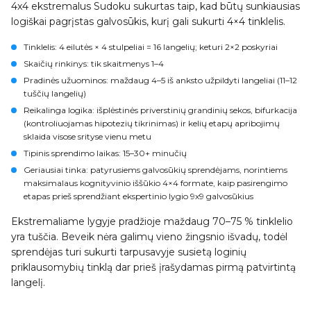
4x4 ekstremalus Sudoku sukurtas taip, kad būtų sunkiausias
logiškai pagrįstas galvosūkis, kurį gali sukurti 4×4 tinklelis.
Tinklelis: 4 eilutės × 4 stulpeliai = 16 langelių; keturi 2×2 poskyriai
Skaičių rinkinys: tik skaitmenys 1–4
Pradinės užuominos: maždaug 4–5 iš anksto užpildyti langeliai (11–12
tuščių langelių)
Reikalinga logika: išplėstinės priverstinių grandinių sekos, bifurkacija
(kontroliuojamas hipotezių tikrinimas) ir kelių etapų apribojimų
sklaida visose srityse vienu metu
Tipinis sprendimo laikas: 15–30+ minučių
Geriausiai tinka: patyrusiems galvosūkių sprendėjams, norintiems
maksimalaus kognityvinio iššūkio 4×4 formate, kaip pasirengimo
etapas prieš sprendžiant ekspertinio lygio 9x9 galvosūkius
Ekstremaliame lygyje pradžioje maždaug 70–75 % tinklelio
yra tuščia. Beveik nėra galimų vieno žingsnio išvadų, todėl
sprendėjas turi sukurti tarpusavyje susietą loginių
priklausomybių tinklą dar prieš įrašydamas pirmą patvirtintą
langelį.