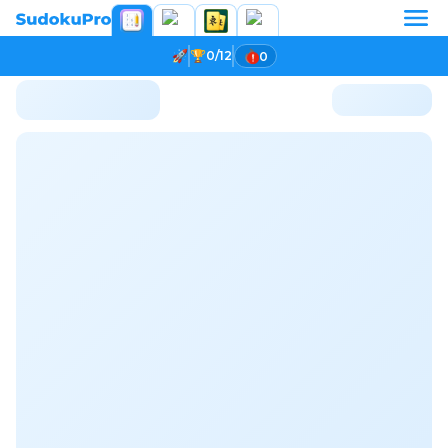
0/12
0