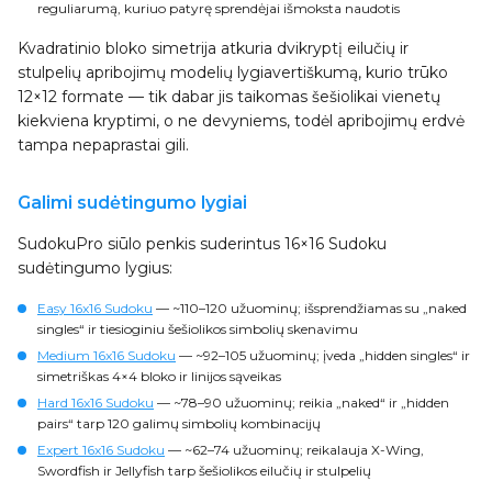
reguliarumą, kuriuo patyrę sprendėjai išmoksta naudotis
Kvadratinio bloko simetrija atkuria dvikryptį eilučių ir
stulpelių apribojimų modelių lygiavertiškumą, kurio trūko
12×12 formate — tik dabar jis taikomas šešiolikai vienetų
kiekviena kryptimi, o ne devyniems, todėl apribojimų erdvė
tampa nepaprastai gili.
Galimi sudėtingumo lygiai
SudokuPro siūlo penkis suderintus 16×16 Sudoku
sudėtingumo lygius:
Easy 16x16 Sudoku
— ~110–120 užuominų; išsprendžiamas su „naked
singles“ ir tiesioginiu šešiolikos simbolių skenavimu
Medium 16x16 Sudoku
— ~92–105 užuominų; įveda „hidden singles“ ir
simetriškas 4×4 bloko ir linijos sąveikas
Hard 16x16 Sudoku
— ~78–90 užuominų; reikia „naked“ ir „hidden
pairs“ tarp 120 galimų simbolių kombinacijų
Expert 16x16 Sudoku
— ~62–74 užuominų; reikalauja X-Wing,
Swordfish ir Jellyfish tarp šešiolikos eilučių ir stulpelių