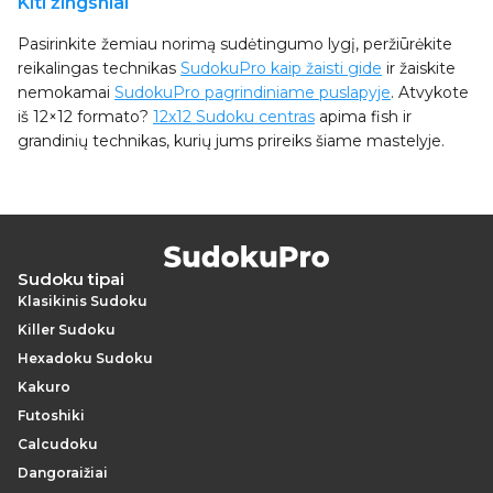
Kiti žingsniai
Pasirinkite žemiau norimą sudėtingumo lygį, peržiūrėkite
reikalingas technikas
SudokuPro kaip žaisti gide
ir žaiskite
nemokamai
SudokuPro pagrindiniame puslapyje
. Atvykote
iš 12×12 formato?
12x12 Sudoku centras
apima fish ir
grandinių technikas, kurių jums prireiks šiame mastelyje.
Sudoku tipai
Klasikinis Sudoku
Killer Sudoku
Hexadoku Sudoku
Kakuro
Futoshiki
Calcudoku
Dangoraižiai