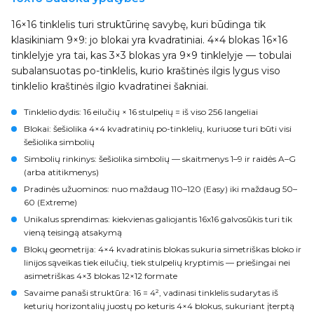
16×16 tinklelis turi struktūrinę savybę, kuri būdinga tik
klasikiniam 9×9: jo blokai yra kvadratiniai. 4×4 blokas 16×16
tinklelyje yra tai, kas 3×3 blokas yra 9×9 tinklelyje — tobulai
subalansuotas po-tinklelis, kurio kraštinės ilgis lygus viso
tinklelio kraštinės ilgio kvadratinei šakniai.
Tinklelio dydis
: 16 eilučių × 16 stulpelių = iš viso 256 langeliai
Blokai
: šešiolika 4×4 kvadratinių po-tinklelių, kuriuose turi būti visi
šešiolika simbolių
Simbolių rinkinys
: šešiolika simbolių — skaitmenys 1–9 ir raidės A–G
(arba atitikmenys)
Pradinės užuominos
: nuo maždaug 110–120 (Easy) iki maždaug 50–
60 (Extreme)
Unikalus sprendimas
: kiekvienas galiojantis 16x16 galvosūkis turi tik
vieną teisingą atsakymą
Blokų geometrija
: 4×4 kvadratinis blokas sukuria simetriškas bloko ir
linijos sąveikas tiek eilučių, tiek stulpelių kryptimis — priešingai nei
asimetriškas 4×3 blokas 12×12 formate
Savaime panaši struktūra
: 16 = 4², vadinasi tinklelis sudarytas iš
keturių horizontalių juostų po keturis 4×4 blokus, sukuriant įterptą