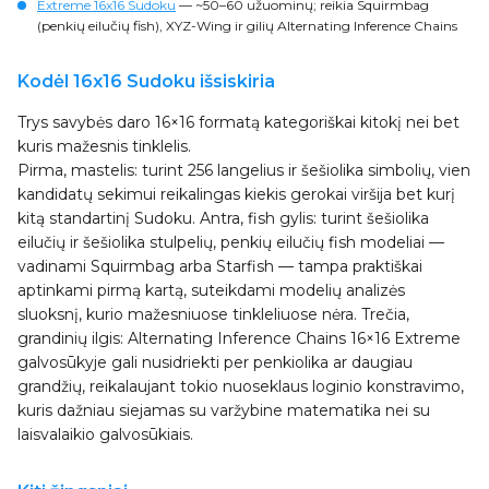
Extreme 16x16 Sudoku
— ~50–60 užuominų; reikia Squirmbag
(penkių eilučių fish), XYZ-Wing ir gilių Alternating Inference Chains
Kodėl 16x16 Sudoku išsiskiria
Trys savybės daro 16×16 formatą kategoriškai kitokį nei bet
kuris mažesnis tinklelis.
Pirma, mastelis: turint 256 langelius ir šešiolika simbolių, vien
kandidatų sekimui reikalingas kiekis gerokai viršija bet kurį
kitą standartinį Sudoku. Antra, fish gylis: turint šešiolika
eilučių ir šešiolika stulpelių, penkių eilučių fish modeliai —
vadinami Squirmbag arba Starfish — tampa praktiškai
aptinkami pirmą kartą, suteikdami modelių analizės
sluoksnį, kurio mažesniuose tinkleliuose nėra. Trečia,
grandinių ilgis: Alternating Inference Chains 16×16 Extreme
galvosūkyje gali nusidriekti per penkiolika ar daugiau
grandžių, reikalaujant tokio nuoseklaus loginio konstravimo,
kuris dažniau siejamas su varžybine matematika nei su
laisvalaikio galvosūkiais.