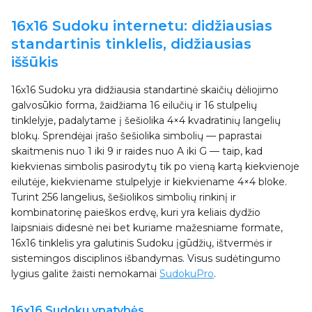
16x16 Sudoku internetu: didžiausias
standartinis tinklelis, didžiausias
iššūkis
16x16 Sudoku yra didžiausia standartinė skaičių dėliojimo
galvosūkio forma, žaidžiama 16 eilučių ir 16 stulpelių
tinklelyje, padalytame į šešiolika 4×4 kvadratinių langelių
blokų. Sprendėjai įrašo šešiolika simbolių — paprastai
skaitmenis nuo 1 iki 9 ir raides nuo A iki G — taip, kad
kiekvienas simbolis pasirodytų tik po vieną kartą kiekvienoje
eilutėje, kiekviename stulpelyje ir kiekviename 4×4 bloke.
Turint 256 langelius, šešiolikos simbolių rinkinį ir
kombinatorinę paieškos erdvę, kuri yra keliais dydžio
laipsniais didesnė nei bet kuriame mažesniame formate,
16x16 tinklelis yra galutinis Sudoku įgūdžių, ištvermės ir
sistemingos disciplinos išbandymas. Visus sudėtingumo
lygius galite žaisti nemokamai
SudokuPro
.
16x16 Sudoku ypatybės