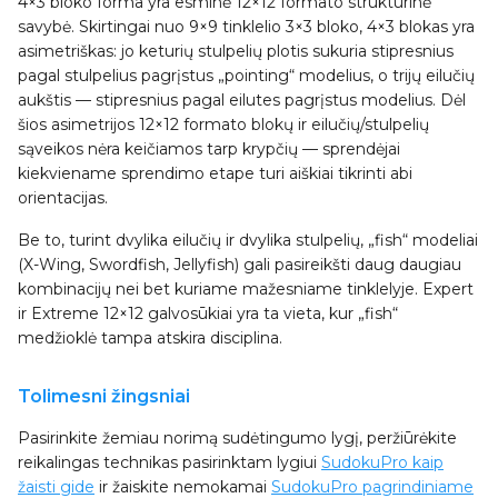
4×3 bloko forma yra esminė 12×12 formato struktūrinė
savybė. Skirtingai nuo 9×9 tinklelio 3×3 bloko, 4×3 blokas yra
asimetriškas: jo keturių stulpelių plotis sukuria stipresnius
pagal stulpelius pagrįstus „pointing“ modelius, o trijų eilučių
aukštis — stipresnius pagal eilutes pagrįstus modelius. Dėl
šios asimetrijos 12×12 formato blokų ir eilučių/stulpelių
sąveikos nėra keičiamos tarp krypčių — sprendėjai
kiekviename sprendimo etape turi aiškiai tikrinti abi
orientacijas.
Be to, turint dvylika eilučių ir dvylika stulpelių, „fish“ modeliai
(X-Wing, Swordfish, Jellyfish) gali pasireikšti daug daugiau
kombinacijų nei bet kuriame mažesniame tinklelyje. Expert
ir Extreme 12×12 galvosūkiai yra ta vieta, kur „fish“
medžioklė tampa atskira disciplina.
Tolimesni žingsniai
Pasirinkite žemiau norimą sudėtingumo lygį, peržiūrėkite
reikalingas technikas pasirinktam lygiui
SudokuPro kaip
žaisti gide
ir žaiskite nemokamai
SudokuPro pagrindiniame