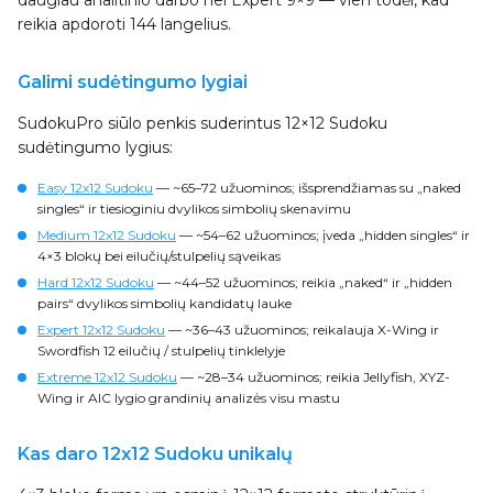
daugiau analitinio darbo nei Expert 9×9 — vien todėl, kad
reikia apdoroti 144 langelius.
Galimi sudėtingumo lygiai
SudokuPro siūlo penkis suderintus 12×12 Sudoku
sudėtingumo lygius:
Easy 12x12 Sudoku
— ~65–72 užuominos; išsprendžiamas su „naked
singles“ ir tiesioginiu dvylikos simbolių skenavimu
Medium 12x12 Sudoku
— ~54–62 užuominos; įveda „hidden singles“ ir
4×3 blokų bei eilučių/stulpelių sąveikas
Hard 12x12 Sudoku
— ~44–52 užuominos; reikia „naked“ ir „hidden
pairs“ dvylikos simbolių kandidatų lauke
Expert 12x12 Sudoku
— ~36–43 užuominos; reikalauja X-Wing ir
Swordfish 12 eilučių / stulpelių tinklelyje
Extreme 12x12 Sudoku
— ~28–34 užuominos; reikia Jellyfish, XYZ-
Wing ir AIC lygio grandinių analizės visu mastu
Kas daro 12x12 Sudoku unikalų