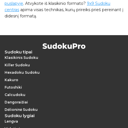
puslapyje
. Atvykote iš klasikinio formato?
9x9 Sudoku
centras
apima visas technikas, kurių prireiks prieš pereinant į
didesnį formatą.
Sudoku tipai
Klasikinis Sudoku
Killer Sudoku
Hexadoku Sudoku
Kakuro
Futoshiki
Calcudoku
Dangoraižiai
Dėlioninė Sudoku
Sudoku lygiai
Lengva