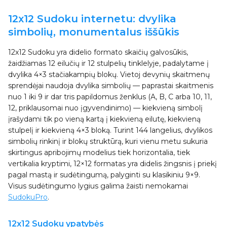
12x12 Sudoku internetu: dvylika
simbolių, monumentalus iššūkis
12x12 Sudoku yra didelio formato skaičių galvosūkis,
žaidžiamas 12 eilučių ir 12 stulpelių tinklelyje, padalytame į
dvylika 4×3 stačiakampių blokų. Vietoj devynių skaitmenų
sprendėjai naudoja dvylika simbolių — paprastai skaitmenis
nuo 1 iki 9 ir dar tris papildomus ženklus (A, B, C arba 10, 11,
12, priklausomai nuo įgyvendinimo) — kiekvieną simbolį
įrašydami tik po vieną kartą į kiekvieną eilutę, kiekvieną
stulpelį ir kiekvieną 4×3 bloką. Turint 144 langelius, dvylikos
simbolių rinkinį ir blokų struktūrą, kuri vienu metu sukuria
skirtingus apribojimų modelius tiek horizontalia, tiek
vertikalia kryptimi, 12×12 formatas yra didelis žingsnis į priekį
pagal mastą ir sudėtingumą, palyginti su klasikiniu 9×9.
Visus sudėtingumo lygius galima žaisti nemokamai
SudokuPro
.
12x12 Sudoku ypatybės