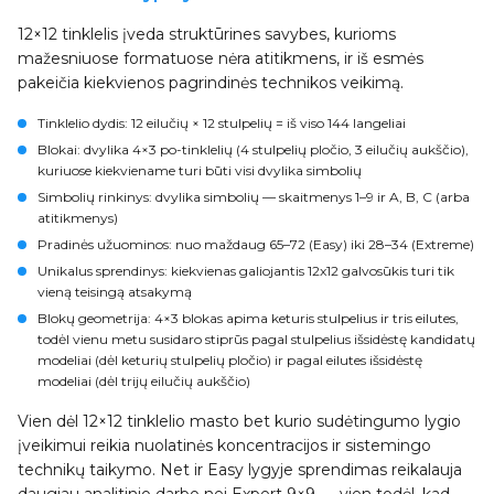
12×12 tinklelis įveda struktūrines savybes, kurioms
mažesniuose formatuose nėra atitikmens, ir iš esmės
pakeičia kiekvienos pagrindinės technikos veikimą.
Tinklelio dydis
: 12 eilučių × 12 stulpelių = iš viso 144 langeliai
Blokai
: dvylika 4×3 po-tinklelių (4 stulpelių pločio, 3 eilučių aukščio),
kuriuose kiekviename turi būti visi dvylika simbolių
Simbolių rinkinys
: dvylika simbolių — skaitmenys 1–9 ir A, B, C (arba
atitikmenys)
Pradinės užuominos
: nuo maždaug 65–72 (Easy) iki 28–34 (Extreme)
Unikalus sprendinys
: kiekvienas galiojantis 12x12 galvosūkis turi tik
vieną teisingą atsakymą
Blokų geometrija
: 4×3 blokas apima keturis stulpelius ir tris eilutes,
todėl vienu metu susidaro stiprūs pagal stulpelius išsidėstę kandidatų
modeliai (dėl keturių stulpelių pločio) ir pagal eilutes išsidėstę
modeliai (dėl trijų eilučių aukščio)
Vien dėl 12×12 tinklelio masto bet kurio sudėtingumo lygio
įveikimui reikia nuolatinės koncentracijos ir sistemingo
technikų taikymo. Net ir Easy lygyje sprendimas reikalauja