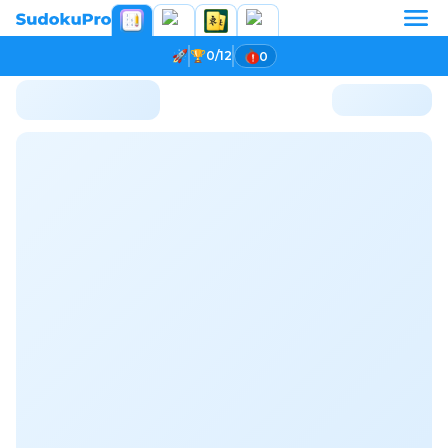
0/12
0