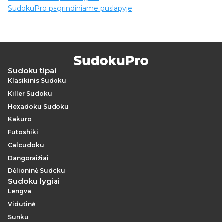
SudokuPro pagrindiniame puslapyje
.
Sudoku tipai
Klasikinis Sudoku
Killer Sudoku
Hexadoku Sudoku
Kakuro
Futoshiki
Calcudoku
Dangoraižiai
Dėlioninė Sudoku
Sudoku lygiai
Lengva
Vidutinė
Sunku