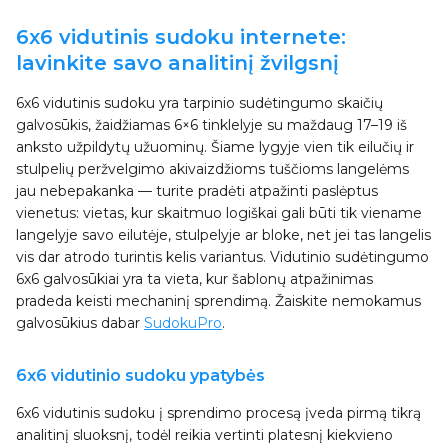
6x6 vidutinis sudoku internete:
lavinkite savo analitinį žvilgsnį
6x6 vidutinis sudoku yra tarpinio sudėtingumo skaičių
galvosūkis, žaidžiamas 6×6 tinklelyje su maždaug 17–19 iš
anksto užpildytų užuominų. Šiame lygyje vien tik eilučių ir
stulpelių peržvelgimo akivaizdžioms tuščioms langelėms
jau nebepakanka — turite pradėti atpažinti paslėptus
vienetus: vietas, kur skaitmuo logiškai gali būti tik viename
langelyje savo eilutėje, stulpelyje ar bloke, net jei tas langelis
vis dar atrodo turintis kelis variantus. Vidutinio sudėtingumo
6x6 galvosūkiai yra ta vieta, kur šablonų atpažinimas
pradeda keisti mechaninį sprendimą. Žaiskite nemokamus
galvosūkius dabar
SudokuPro
.
6x6 vidutinio sudoku ypatybės
6x6 vidutinis sudoku į sprendimo procesą įveda pirmą tikrą
analitinį sluoksnį, todėl reikia vertinti platesnį kiekvieno