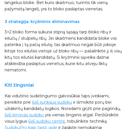
langelius bloke. Bet kuris skaitmuo, turintis tik vieną
pažymėtą langelį, yra to bloko paslėptas vienetas.
3 strategija: kryžminis eliminavimas
3×2 bloko forma sukuria stiprią sąsają tarp bloko ribų ir
eilučių / stulpelių ribų. Jei skaitmens kandidatai bloke visi
patenka į tą pačią eilutę, tas skaitmuo negali būti jokioje
kitoje tos eilutės vietoje už bloko ribų — pašalinkite jį iš visų
kitų tos eilutės kandidatų. Ši kryžminė sąveika dažnai
atskleidžia paslėptus vienetus, kurie kitu atveju liktų
nematomi.
Kiti žingsniai
Kai vidutinio sudėtingumo galvosūkiai taps įveikiami,
pereikite prie
6x6 sunkaus sudoku
ir išmokite porų bei
užrakintų kandidatų logikos. Norėdami grįžti prie pagrindų,
6x6 lengvas sudoku
yra vienas žingsnis atgal. Peržiūrėkite
visus lygius
6x6 sudoku centre
, tobulinkite techniką
SudokuPro kaip žaisti gide
ir žaiskite nemokamai