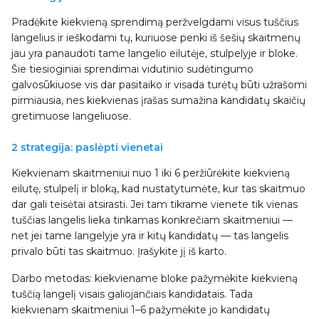
Pradėkite kiekvieną sprendimą peržvelgdami visus tuščius
langelius ir ieškodami tų, kuriuose penki iš šešių skaitmenų
jau yra panaudoti tame langelio eilutėje, stulpelyje ir bloke.
Šie tiesioginiai sprendimai vidutinio sudėtingumo
galvosūkiuose vis dar pasitaiko ir visada turėtų būti užrašomi
pirmiausia, nes kiekvienas įrašas sumažina kandidatų skaičių
gretimuose langeliuose.
2 strategija: paslėpti vienetai
Kiekvienam skaitmeniui nuo 1 iki 6 peržiūrėkite kiekvieną
eilutę, stulpelį ir bloką, kad nustatytumėte, kur tas skaitmuo
dar gali teisėtai atsirasti. Jei tam tikrame vienete tik vienas
tuščias langelis lieka tinkamas konkrečiam skaitmeniui —
net jei tame langelyje yra ir kitų kandidatų — tas langelis
privalo būti tas skaitmuo. Įrašykite jį iš karto.
Darbo metodas: kiekviename bloke pažymėkite kiekvieną
tuščią langelį visais galiojančiais kandidatais. Tada
kiekvienam skaitmeniui 1–6 pažymėkite jo kandidatų