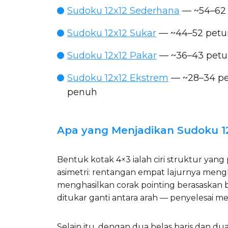
Sudoku 12x12 Sederhana
— ~54–62 
Sudoku 12x12 Sukar
— ~44–52 petun
Sudoku 12x12 Pakar
— ~36–43 petun
Sudoku 12x12 Ekstrem
— ~28–34 pet
penuh
Apa yang Menjadikan Sudoku 12
Bentuk kotak 4×3 ialah ciri struktur yang
asimetri: rentangan empat lajurnya mengh
menghasilkan corak pointing berasaskan ba
ditukar ganti antara arah — penyelesai me
Selain itu, dengan dua belas baris dan dua