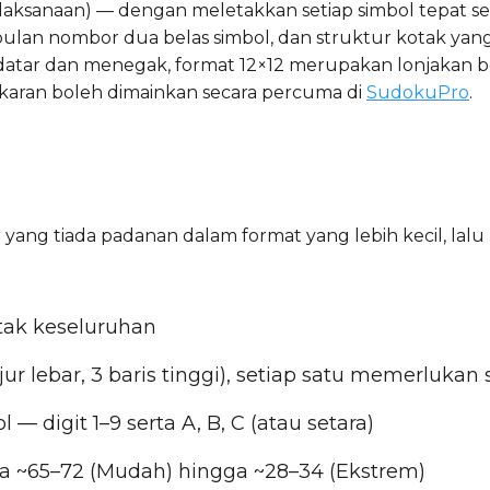
pelaksanaan) — dengan meletakkan setiap simbol tepat seka
mpulan nombor dua belas simbol, dan struktur kotak y
atar dan menegak, format 12×12 merupakan lonjakan bes
karan boleh dimainkan secara percuma di
SudokuPro
.
 yang tiada padanan dalam format yang lebih kecil, lal
petak keseluruhan
ajur lebar, 3 baris tinggi), setiap satu memerluka
 — digit 1–9 serta A, B, C (atau setara)
ada ~65–72 (Mudah) hingga ~28–34 (Ekstrem)