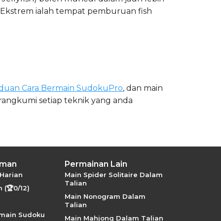
n Ekstrem ialah tempat pemburuan fish
duan Cara Bermain SudokuPro
, dan main
angkumi setiap teknik yang anda
aman
Permainan Lain
Harian
Main Spider Solitaire Dalam
Talian
 (🏆0/12)
Main Nonogram Dalam
Talian
rmain Sudoku
Main Mahjong Dalam Talian