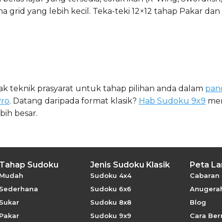
grid yang lebih kecil. Teka-teki 12×12 tahap Pakar da
ak teknik prasyarat untuk tahap pilihan anda dalam
pan
ro
. Datang daripada format klasik?
Hab Sudoku 9x9
mer
ih besar.
Tahap Sudoku
Jenis Sudoku Klasik
Peta L
Mudah
Sudoku 4x4
Cabaran 
Sederhana
Sudoku 6x6
Anugerah
Sukar
Sudoku 8x8
Blog
Pakar
Sudoku 9x9
Cara Be