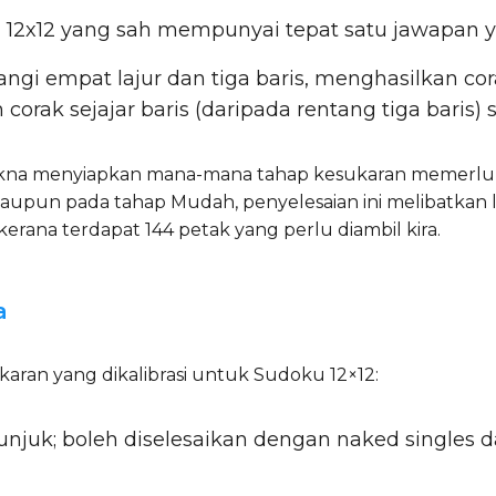
eki 12x12 yang sah mempunyai tepat satu jawapan 
ngi empat lajur dan tiga baris, menghasilkan cora
corak sejajar baris (daripada rentang tiga baris) 
rmakna menyiapkan mana-mana tahap kesukaran memerl
aupun pada tahap Mudah, penyelesaian ini melibatkan le
rana terdapat 144 petak yang perlu diambil kira.
a
ran yang dikalibrasi untuk Sudoku 12×12:
njuk; boleh diselesaikan dengan naked singles 