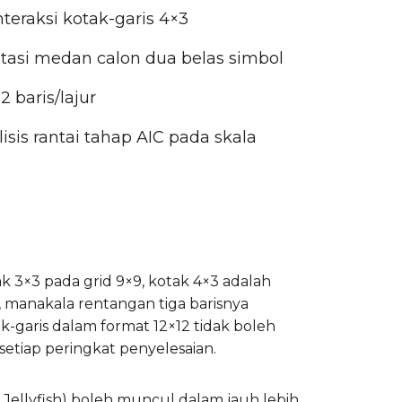
eraksi kotak-garis 4×3
asi medan calon dua belas simbol
 baris/lajur
sis rantai tahap AIC pada skala
ak 3×3 pada grid 9×9, kotak 4×3 adalah
, manakala rentangan tiga barisnya
ak-garis dalam format 12×12 tidak boleh
setiap peringkat penyelesaian.
h, Jellyfish) boleh muncul dalam jauh lebih