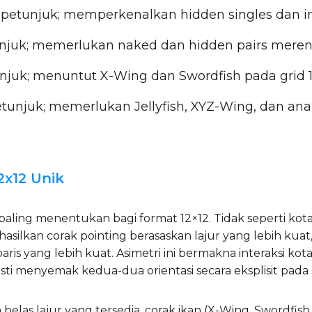
petunjuk; memperkenalkan hidden singles dan int
juk; memerlukan naked dan hidden pairs merent
juk; menuntut X-Wing dan Swordfish pada grid 12
unjuk; memerlukan Jellyfish, XYZ-Wing, dan anali
x12 Unik
 paling menentukan bagi format 12×12. Tidak seperti kot
asilkan corak pointing berasaskan lajur yang lebih kuat
ris yang lebih kuat. Asimetri ini bermakna interaksi kot
sti menyemak kedua-dua orientasi secara eksplisit pada 
 belas lajur yang tersedia, corak ikan (X-Wing, Swordfis