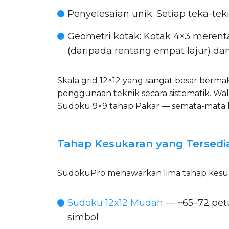
Penyelesaian unik
: Setiap teka-t
Geometri kotak
: Kotak 4×3 merenta
(daripada rentang empat lajur) dan 
Skala grid 12×12 yang sangat besar be
penggunaan teknik secara sistematik. Wal
Sudoku 9×9 tahap Pakar — semata-mata ke
Tahap Kesukaran yang Tersedi
SudokuPro menawarkan lima tahap kesuka
Sudoku 12x12 Mudah
— ~65–72 petu
simbol