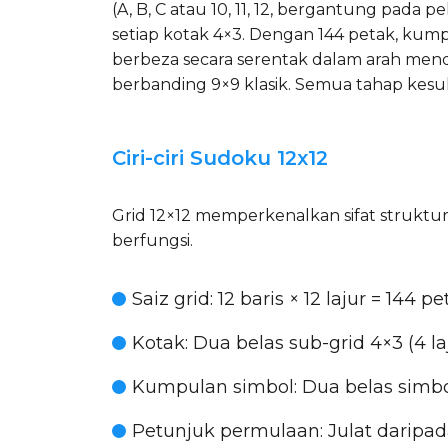
(A, B, C atau 10, 11, 12, bergantung pada 
setiap kotak 4×3. Dengan 144 petak, ku
berbeza secara serentak dalam arah mend
berbanding 9×9 klasik. Semua tahap kesu
Ciri-ciri Sudoku 12x12
Grid 12×12 memperkenalkan sifat struktur
berfungsi.
Saiz grid
: 12 baris × 12 lajur = 144 
Kotak
: Dua belas sub-grid 4×3 (4 l
Kumpulan simbol
: Dua belas simbol
Petunjuk permulaan
: Julat darip