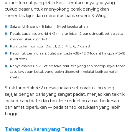
dalam format yang lebih kecil, terutamanya grid yang
cukup besar untuk menyokong corak penyingkiran
merentas lajur dan merentas baris seperti X-Wing.
Saiz grid
: 8 baris × 8 lajur = 64 sel keseluruhan
Petak
: Lapan sub-grid 4×2 (4 lajur lebar, 2 baris tinggi), setiap satu
memerlukan digit 1–8
Kumpulan nombor
: Digit 1, 2, 3, 4, 5, 6, 7, dan 8
Petunjuk permulaan
: Julat daripada ~38–42 (Mudah) hingga ~15–18
(Ekstrem)
Penyelesaian unik
: Setiap teka-teki 8x8 yang sah mempunyai tepat
satu jawapan betul, yang boleh diperoleh melalui logik semata-
mata
Struktur petak 4×2 mewujudkan set corak calon yang
sejajar dengan baris yang sangat padat, menjadikan teknik
locked-candidate dan box-line reduction amat berkesan —
dan amat diperlukan — pada tahap kesukaran yang lebih
tinggi.
Tahap Kesukaran yang Tersedia