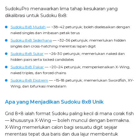
SudokuPro menawarkan lima tahap kesukaran yang
dikalibrasi untuk Sudoku 8x8:
Sudoku 8x8 Mudah
— ~38–42 petunjuk; boleh diselesaikan dengan
naked singles dan imbasan petak terus
Sudoku 8x8 Sederhana
— ~32–36 petunjuk; memerlukan hidden
singles dan cross-hatching merentas lapan digit
Sudoku 8x8 Sukar
— ~26–30 petunjuk; memerlukan naked dan
hidden pairs serta locked candidates
Sudoku 8x8 Pakar
— ~20–24 petunjuk; memperkenalkan X-Wing,
naked triples, dan forced chains
Sudoku 8x8 Ekstrem
— ~15–18 petunjuk; memerlukan Swordfish, XY-
Wing, dan bifurkasi mendalam
Apa yang Menjadikan Sudoku 8x8 Unik
Grid 8×8 ialah format Sudoku paling kecil di mana corak fish
— khususnya X-Wing — boleh muncul dengan bermakna.
X-Wing memerlukan calon bagi sesuatu digit sejajar
merentasi tepat dua baris dan dua lajur membentuk