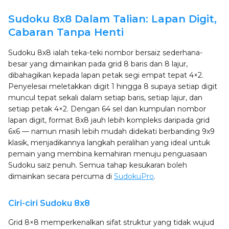
Sudoku 8x8 Dalam Talian: Lapan Digit,
Cabaran Tanpa Henti
Sudoku 8x8 ialah teka-teki nombor bersaiz sederhana-
besar yang dimainkan pada grid 8 baris dan 8 lajur,
dibahagikan kepada lapan petak segi empat tepat 4×2.
Penyelesai meletakkan digit 1 hingga 8 supaya setiap digit
muncul tepat sekali dalam setiap baris, setiap lajur, dan
setiap petak 4×2. Dengan 64 sel dan kumpulan nombor
lapan digit, format 8x8 jauh lebih kompleks daripada grid
6x6 — namun masih lebih mudah didekati berbanding 9x9
klasik, menjadikannya langkah peralihan yang ideal untuk
pemain yang membina kemahiran menuju penguasaan
Sudoku saiz penuh. Semua tahap kesukaran boleh
dimainkan secara percuma di
SudokuPro
.
Ciri-ciri Sudoku 8x8
Grid 8×8 memperkenalkan sifat struktur yang tidak wujud