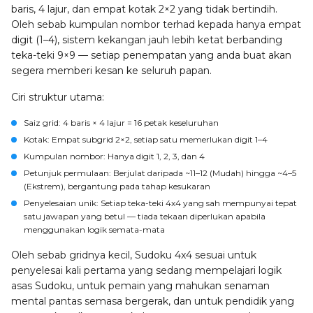
baris, 4 lajur, dan empat kotak 2×2 yang tidak bertindih.
Oleh sebab kumpulan nombor terhad kepada hanya empat
digit (1–4), sistem kekangan jauh lebih ketat berbanding
teka-teki 9×9 — setiap penempatan yang anda buat akan
segera memberi kesan ke seluruh papan.
Ciri struktur utama:
Saiz grid
: 4 baris × 4 lajur = 16 petak keseluruhan
Kotak
: Empat subgrid 2×2, setiap satu memerlukan digit 1–4
Kumpulan nombor
: Hanya digit 1, 2, 3, dan 4
Petunjuk permulaan
: Berjulat daripada ~11–12 (Mudah) hingga ~4–5
(Ekstrem), bergantung pada tahap kesukaran
Penyelesaian unik
: Setiap teka-teki 4x4 yang sah mempunyai tepat
satu jawapan yang betul — tiada tekaan diperlukan apabila
menggunakan logik semata-mata
Oleh sebab gridnya kecil, Sudoku 4x4 sesuai untuk
penyelesai kali pertama yang sedang mempelajari logik
asas Sudoku, untuk pemain yang mahukan senaman
mental pantas semasa bergerak, dan untuk pendidik yang