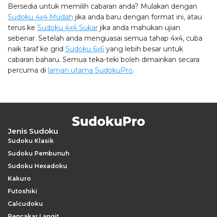
Bersedia untuk memilih cabaran anda? Mulakan dengan
Sudoku 4x4 Mudah
jika anda baru dengan format ini, atau
terus ke
Sudoku 4x4 Sukar
jika anda mahukan ujian
sebenar. Setelah anda menguasai semua tahap 4x4, cuba
naik taraf ke grid
Sudoku 6x6
yang lebih besar untuk
cabaran baharu. Semua teka-teki boleh dimainkan secara
percuma di
laman utama SudokuPro
.
Jenis Sudoku
Sudoku Klasik
Sudoku Pembunuh
Sudoku Hexadoku
Kakuro
Futoshiki
Calcudoku
Pencakar Langit