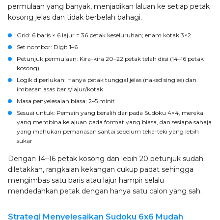
permulaan yang banyak, menjadikan laluan ke setiap petak
kosong jelas dan tidak berbelah bahagi.
Grid
: 6 baris × 6 lajur = 36 petak keseluruhan; enam kotak 3×2
Set nombor
: Digit 1–6
Petunjuk permulaan
: Kira-kira 20–22 petak telah diisi (14–16 petak
kosong)
Logik diperlukan
: Hanya petak tunggal jelas (naked singles) dan
imbasan asas baris/lajur/kotak
Masa penyelesaian biasa
: 2–5 minit
Sesuai untuk
: Pemain yang beralih daripada Sudoku 4×4, mereka
yang membina kelajuan pada format yang biasa, dan sesiapa sahaja
yang mahukan pemanasan santai sebelum teka-teki yang lebih
sukar
Dengan 14–16 petak kosong dan lebih 20 petunjuk sudah
diletakkan, rangkaian kekangan cukup padat sehingga
mengimbas satu baris atau lajur hampir selalu
mendedahkan petak dengan hanya satu calon yang sah.
Strategi Menyelesaikan Sudoku 6x6 Mudah