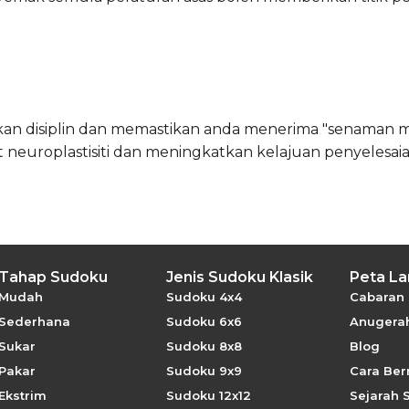
 disiplin dan memastikan anda menerima "senaman ment
uroplastisiti dan meningkatkan kelajuan penyelesaia
Tahap Sudoku
Jenis Sudoku Klasik
Peta L
Mudah
Sudoku 4x4
Cabaran 
Sederhana
Sudoku 6x6
Anugerah
Sukar
Sudoku 8x8
Blog
Pakar
Sudoku 9x9
Cara Be
Ekstrim
Sudoku 12x12
Sejarah 