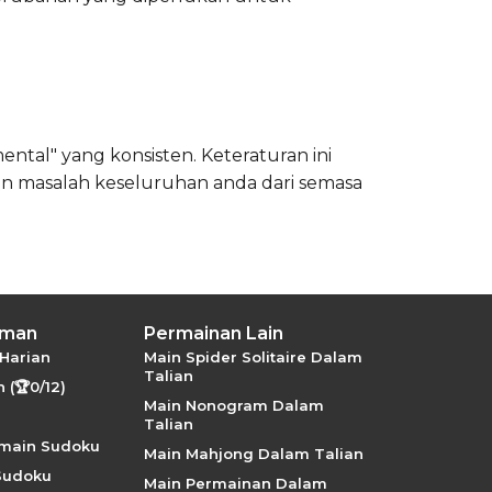
al" yang konsisten. Keteraturan ini
n masalah keseluruhan anda dari semasa
aman
Permainan Lain
Harian
Main Spider Solitaire Dalam
Talian
 (🏆0/12)
Main Nonogram Dalam
Talian
rmain Sudoku
Main Mahjong Dalam Talian
Sudoku
Main Permainan Dalam