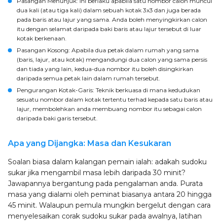
Pasangan Menunjuk
: Ini berlaku apabila satu nombor calon muncul
dua kali (atau tiga kali) dalam sebuah kotak 3x3 dan juga berada
pada baris atau lajur yang sama. Anda boleh menyingkirkan calon
itu dengan selamat daripada baki baris atau lajur tersebut di luar
kotak berkenaan.
Pasangan Kosong
: Apabila dua petak dalam rumah yang sama
(baris, lajur, atau kotak) mengandungi dua calon yang sama persis
dan tiada yang lain, kedua-dua nombor itu boleh disingkirkan
daripada semua petak lain dalam rumah tersebut.
Pengurangan Kotak-Garis
: Teknik berkuasa di mana kedudukan
sesuatu nombor dalam kotak tertentu terhad kepada satu baris atau
lajur, membolehkan anda membuang nombor itu sebagai calon
daripada baki garis tersebut.
Apa yang Dijangka: Masa dan Kesukaran
Soalan biasa dalam kalangan pemain ialah: adakah sudoku
sukar jika mengambil masa lebih daripada 30 minit?
Jawapannya bergantung pada pengalaman anda. Purata
masa yang dialami oleh peminat biasanya antara 20 hingga
45 minit. Walaupun pemula mungkin bergelut dengan cara
menyelesaikan corak sudoku sukar pada awalnya, latihan