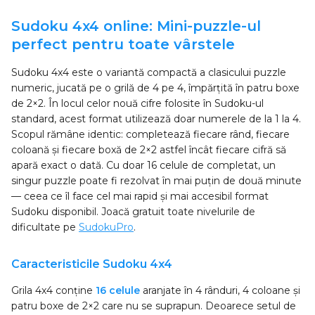
Sudoku 4x4 online: Mini-puzzle-ul
perfect pentru toate vârstele
Sudoku 4x4 este o variantă compactă a clasicului puzzle
numeric, jucată pe o grilă de 4 pe 4, împărțită în patru boxe
de 2×2. În locul celor nouă cifre folosite în Sudoku-ul
standard, acest format utilizează doar numerele de la 1 la 4.
Scopul rămâne identic: completează fiecare rând, fiecare
coloană și fiecare boxă de 2×2 astfel încât fiecare cifră să
apară exact o dată. Cu doar 16 celule de completat, un
singur puzzle poate fi rezolvat în mai puțin de două minute
— ceea ce îl face cel mai rapid și mai accesibil format
Sudoku disponibil. Joacă gratuit toate nivelurile de
dificultate pe
SudokuPro
.
Caracteristicile Sudoku 4x4
Grila 4x4 conține
16 celule
aranjate în 4 rânduri, 4 coloane și
patru boxe de 2×2 care nu se suprapun. Deoarece setul de