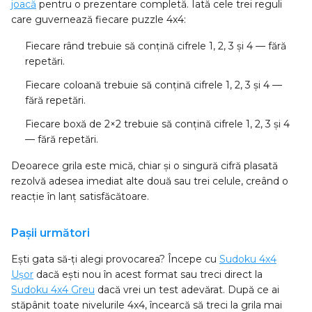
joacă
pentru o prezentare completă. Iată cele trei reguli
care guvernează fiecare puzzle 4x4:
Fiecare rând
trebuie să conțină cifrele 1, 2, 3 și 4 — fără
repetări.
Fiecare coloană
trebuie să conțină cifrele 1, 2, 3 și 4 —
fără repetări.
Fiecare boxă de 2×2
trebuie să conțină cifrele 1, 2, 3 și 4
— fără repetări.
Deoarece grila este mică, chiar și o singură cifră plasată
rezolvă adesea imediat alte două sau trei celule, creând o
reacție în lanț satisfăcătoare.
Pașii următori
Ești gata să-ți alegi provocarea? Începe cu
Sudoku 4x4
Ușor
dacă ești nou în acest format sau treci direct la
Sudoku 4x4 Greu
dacă vrei un test adevărat. După ce ai
stăpânit toate nivelurile 4x4, încearcă să treci la grila mai