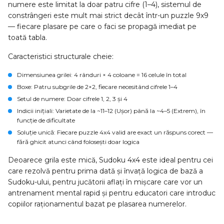
numere este limitat la doar patru cifre (1–4), sistemul de
constrângeri este mult mai strict decât într-un puzzle 9x9
— fiecare plasare pe care o faci se propagă imediat pe
toată tabla.
Caracteristici structurale cheie:
Dimensiunea grilei
: 4 rânduri × 4 coloane = 16 celule în total
Boxe
: Patru subgrile de 2×2, fiecare necesitând cifrele 1–4
Setul de numere
: Doar cifrele 1, 2, 3 și 4
Indicii inițiali
: Varietate de la ~11–12 (Ușor) până la ~4–5 (Extrem), în
funcție de dificultate
Soluție unică
: Fiecare puzzle 4x4 valid are exact un răspuns corect —
fără ghicit atunci când folosești doar logica
Deoarece grila este mică, Sudoku 4x4 este ideal pentru cei
care rezolvă pentru prima dată și învață logica de bază a
Sudoku-ului, pentru jucătorii aflați în mișcare care vor un
antrenament mental rapid și pentru educatori care introduc
copiilor raționamentul bazat pe plasarea numerelor.