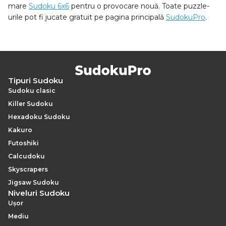
mare
Sudoku 6x6
pentru o provocare nouă. Toate puzzle-
urile pot fi jucate gratuit pe pagina principală
SudokuPro
.
Tipuri Sudoku
Sudoku clasic
Killer Sudoku
Hexadoku Sudoku
Kakuro
Futoshiki
Calcudoku
Skyscrapers
Jigsaw Sudoku
Niveluri Sudoku
Ușor
Mediu