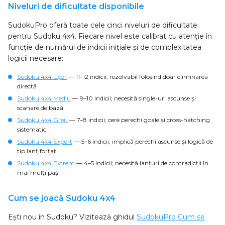
Niveluri de dificultate disponibile
SudokuPro oferă toate cele cinci niveluri de dificultate
pentru Sudoku 4x4. Fiecare nivel este calibrat cu atenție în
funcție de numărul de indicii inițiale și de complexitatea
logicii necesare:
Sudoku 4x4 Ușor
— 11–12 indicii; rezolvabil folosind doar eliminarea
directă
Sudoku 4x4 Mediu
— 9–10 indicii; necesită single-uri ascunse și
scanare de bază
Sudoku 4x4 Greu
— 7–8 indicii; cere perechi goale și cross-hatching
sistematic
Sudoku 4x4 Expert
— 5–6 indicii; implică perechi ascunse și logică de
tip lanț forțat
Sudoku 4x4 Extrem
— 4–5 indicii; necesită lanțuri de contradicții în
mai mulți pași
Cum se joacă Sudoku 4x4
Ești nou în Sudoku? Vizitează ghidul
SudokuPro Cum se