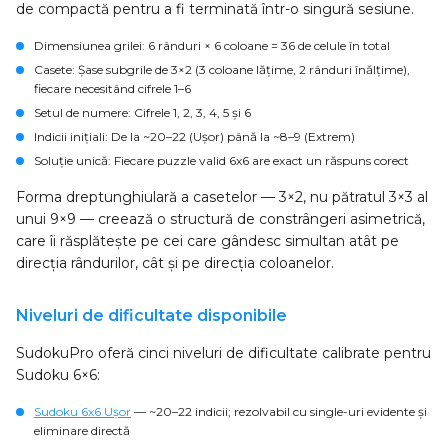
de compactă pentru a fi terminată într-o singură sesiune.
Dimensiunea grilei
: 6 rânduri × 6 coloane = 36 de celule în total
Casete
: Șase subgrile de 3×2 (3 coloane lățime, 2 rânduri înălțime),
fiecare necesitând cifrele 1–6
Setul de numere
: Cifrele 1, 2, 3, 4, 5 și 6
Indicii inițiali
: De la ~20–22 (Ușor) până la ~8–9 (Extrem)
Soluție unică
: Fiecare puzzle valid 6x6 are exact un răspuns corect
Forma dreptunghiulară a casetelor — 3×2, nu pătratul 3×3 al
unui 9×9 — creează o structură de constrângeri asimetrică,
care îi răsplătește pe cei care gândesc simultan atât pe
direcția rândurilor, cât și pe direcția coloanelor.
Niveluri de dificultate disponibile
SudokuPro oferă cinci niveluri de dificultate calibrate pentru
Sudoku 6×6:
Sudoku 6x6 Ușor
— ~20–22 indicii; rezolvabil cu single-uri evidente și
eliminare directă