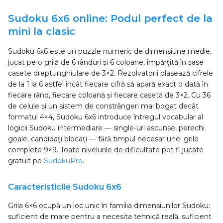
Sudoku 6x6 online: Podul perfect de la
mini la clasic
Sudoku 6x6 este un puzzle numeric de dimensiune medie,
jucat pe o grilă de 6 rânduri și 6 coloane, împărțită în șase
casete dreptunghiulare de 3×2. Rezolvatorii plasează cifrele
de la 1 la 6 astfel încât fiecare cifră să apară exact o dată în
fiecare rând, fiecare coloană și fiecare casetă de 3×2. Cu 36
de celule și un sistem de constrângeri mai bogat decât
formatul 4×4, Sudoku 6x6 introduce întregul vocabular al
logicii Sudoku intermediare — single-uri ascunse, perechi
goale, candidați blocați — fără timpul necesar unei grile
complete 9×9. Toate nivelurile de dificultate pot fi jucate
gratuit pe
SudokuPro
.
Caracteristicile Sudoku 6x6
Grila 6×6 ocupă un loc unic în familia dimensiunilor Sudoku:
suficient de mare pentru a necesita tehnică reală, suficient