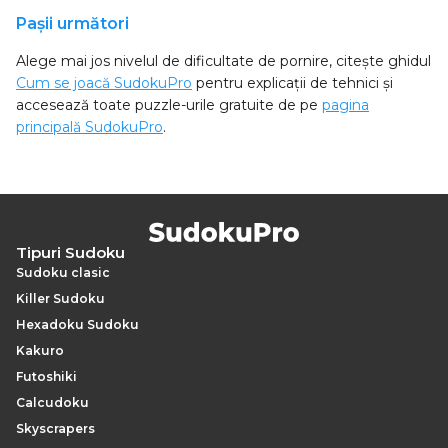
Pașii următori
Alege mai jos nivelul de dificultate de pornire, citește ghidul
Cum se joacă SudokuPro
pentru explicații de tehnici și
accesează toate puzzle-urile gratuite de pe
pagina
principală SudokuPro
.
Tipuri Sudoku
Sudoku clasic
Killer Sudoku
Hexadoku Sudoku
Kakuro
Futoshiki
Calcudoku
Skyscrapers