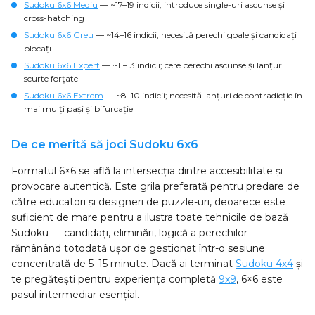
Sudoku 6x6 Mediu
— ~17–19 indicii; introduce single-uri ascunse și
cross-hatching
Sudoku 6x6 Greu
— ~14–16 indicii; necesită perechi goale și candidați
blocați
Sudoku 6x6 Expert
— ~11–13 indicii; cere perechi ascunse și lanțuri
scurte forțate
Sudoku 6x6 Extrem
— ~8–10 indicii; necesită lanțuri de contradicție în
mai mulți pași și bifurcație
De ce merită să joci Sudoku 6x6
Formatul 6×6 se află la intersecția dintre accesibilitate și
provocare autentică. Este grila preferată pentru predare de
către educatori și designeri de puzzle-uri, deoarece este
suficient de mare pentru a ilustra toate tehnicile de bază
Sudoku — candidați, eliminări, logică a perechilor —
rămânând totodată ușor de gestionat într-o sesiune
concentrată de 5–15 minute. Dacă ai terminat
Sudoku 4x4
și
te pregătești pentru experiența completă
9x9
, 6×6 este
pasul intermediar esențial.