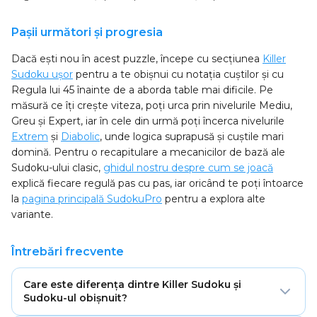
Pașii următori și progresia
Dacă ești nou în acest puzzle, începe cu secțiunea
Killer
Sudoku ușor
pentru a te obișnui cu notația cuștilor și cu
Regula lui 45 înainte de a aborda table mai dificile. Pe
măsură ce îți crește viteza, poți urca prin nivelurile Mediu,
Greu și Expert, iar în cele din urmă poți încerca nivelurile
Extrem
și
Diabolic
, unde logica suprapusă și cuștile mari
domină. Pentru o recapitulare a mecanicilor de bază ale
Sudoku-ului clasic,
ghidul nostru despre cum se joacă
explică fiecare regulă pas cu pas, iar oricând te poți întoarce
la
pagina principală SudokuPro
pentru a explora alte
variante.
Întrebări frecvente
Care este diferența dintre Killer Sudoku și
Sudoku-ul obișnuit?