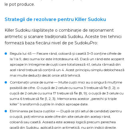
le pot produce.
Strategii de rezolvare pentru Killer Sudoku
Killer Sudoku răsplătește o combinație de raționament
aritmetic și scanare tradițională Sudoku. Aceste trei tehnici
formează baza fiecărui nivel de pe SudokuPro:
Regula lui 45
— Fiecare rând, coloană și casetă 3×3 conține cifrele de
la 1 la 9, deci suma lor este întotdeauna 45. Dacă un rând este acoperit
aproape în întregime de cuști care totalizează 41, celula rămasă din
acel rând trebuie să conțină un 4. Acest principiu simplu deblochează
mai multe deducții decât orice altă tehnică.
Combinații unice de sume
— Multe cuști mici au o singură mulțime
posibilă de cifre. O cușcă de 2 celule cu suma 3 trebuie să fie {1, 2}; o
cușcă de 2 celule cu suma 17 trebuie să fie {8, 9}; o cușcă de 3 celule cu
suma 6 trebuie să fie {1, 2, 3}. Memorarea acestor „perechi și triple
killer” transformă cuștile în indicii aproape date.
Eliminarea pe baza cuștilor
— După ce știi setul de candidați pentru
o cușcă, poți elimina acele cifre din alte celule din același rând,
coloană sau casetă. Aceasta este aceeași logică precum perechea
goală din Sudoku, aplicată prin aritmetică, nu prin indicii directe.