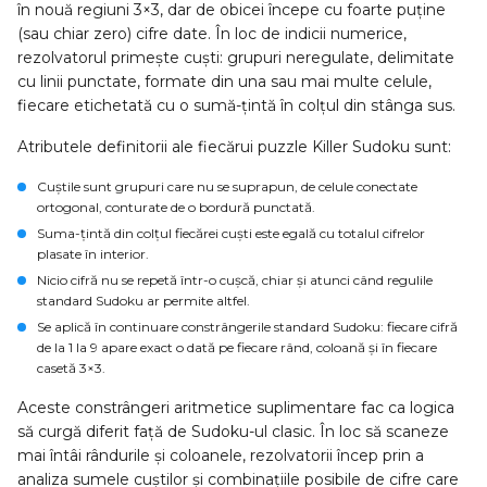
în nouă regiuni 3×3, dar de obicei începe cu foarte puține
(sau chiar zero) cifre date. În loc de indicii numerice,
rezolvatorul primește cuști: grupuri neregulate, delimitate
cu linii punctate, formate din una sau mai multe celule,
fiecare etichetată cu o sumă-țintă în colțul din stânga sus.
Atributele definitorii ale fiecărui puzzle Killer Sudoku sunt:
Cuștile
sunt grupuri care nu se suprapun, de celule conectate
ortogonal, conturate de o bordură punctată.
Suma-țintă
din colțul fiecărei cuști este egală cu totalul cifrelor
plasate în interior.
Nicio cifră nu se repetă într-o cușcă
, chiar și atunci când regulile
standard Sudoku ar permite altfel.
Se aplică în continuare constrângerile standard Sudoku: fiecare cifră
de la 1 la 9 apare exact o dată pe fiecare rând, coloană și în fiecare
casetă 3×3.
Aceste constrângeri aritmetice suplimentare fac ca logica
să curgă diferit față de Sudoku-ul clasic. În loc să scaneze
mai întâi rândurile și coloanele, rezolvatorii încep prin a
analiza sumele cuștilor și combinațiile posibile de cifre care