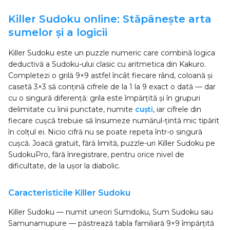
Killer Sudoku online: Stăpânește arta
sumelor și a logicii
Killer Sudoku este un puzzle numeric care combină logica
deductivă a Sudoku-ului clasic cu aritmetica din Kakuro.
Completezi o grilă 9×9 astfel încât fiecare rând, coloană și
casetă 3×3 să conțină cifrele de la 1 la 9 exact o dată — dar
cu o singură diferență: grila este împărțită și în grupuri
delimitate cu linii punctate, numite
cuști
, iar cifrele din
fiecare cușcă trebuie să însumeze numărul-țintă mic tipărit
în colțul ei. Nicio cifră nu se poate repeta într-o singură
cușcă. Joacă gratuit, fără limită, puzzle-uri Killer Sudoku pe
SudokuPro, fără înregistrare, pentru orice nivel de
dificultate, de la ușor la diabolic.
Caracteristicile Killer Sudoku
Killer Sudoku — numit uneori Sumdoku, Sum Sudoku sau
Samunamupure — păstrează tabla familiară 9×9 împărțită