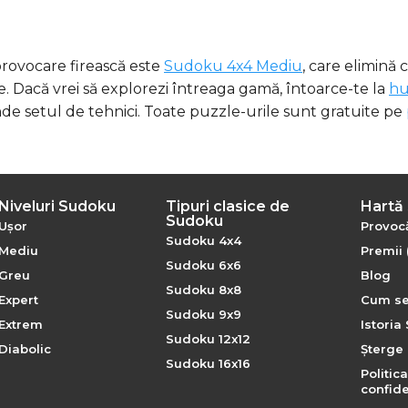
rovocare firească este
Sudoku 4x4 Mediu
, care elimină c
. Dacă vrei să explorezi întreaga gamă, întoarce-te la
hu
nde setul de tehnici. Toate puzzle-urile sunt gratuite pe
Niveluri Sudoku
Tipuri clasice de
Hartă 
Sudoku
Ușor
Provocă
Sudoku 4x4
Mediu
Premii 
Sudoku 6x6
Greu
Blog
Sudoku 8x8
Expert
Cum se
Sudoku 9x9
Extrem
Istoria
Sudoku 12x12
Diabolic
Șterge 
Sudoku 16x16
Politic
confide