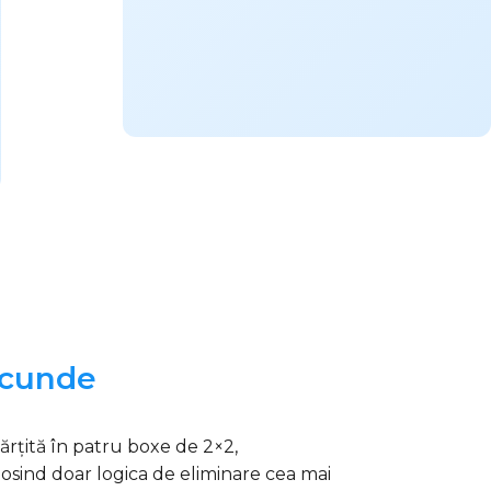
ecunde
rțită în patru boxe de 2×2,
olosind doar logica de eliminare cea mai