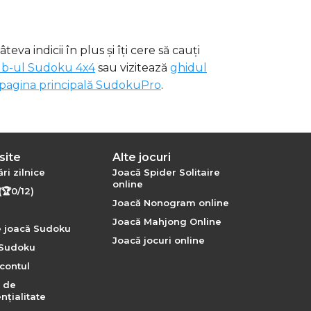
âteva indicii în plus și îți cere să cauți
b-ul Sudoku 4x4
sau vizitează
ghidul
pagina principală SudokuPro
.
site
Alte jocuri
ri zilnice
Joacă Spider Solitaire
online
(🏆0/12)
Joacă Nonogram online
Joacă Mahjong Online
 joacă Sudoku
Joacă jocuri online
 Sudoku
contul
a de
nțialitate