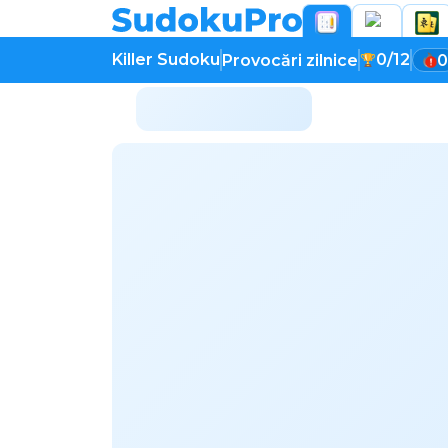
Killer Sudoku
0/12
Provocări zilnice
0