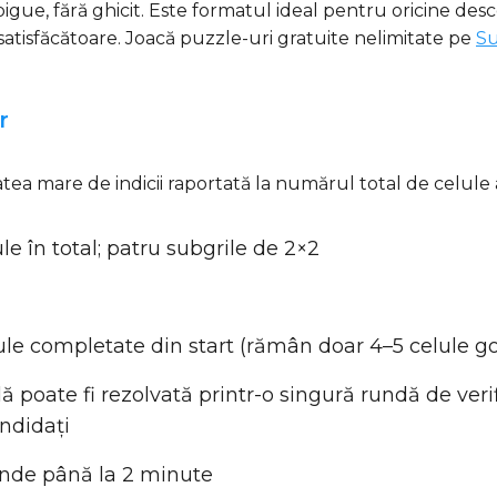
ambigue, fără ghicit. Este formatul ideal pentru oricine 
atisfăcătoare. Joacă puzzle-uri gratuite nelimitate pe
S
r
a mare de indicii raportată la numărul total de celule al
ule în total; patru subgrile de 2×2
lule completate din start (rămân doar 4–5 celule g
ală poate fi rezolvată printr-o singură rundă de veri
andidați
unde până la 2 minute