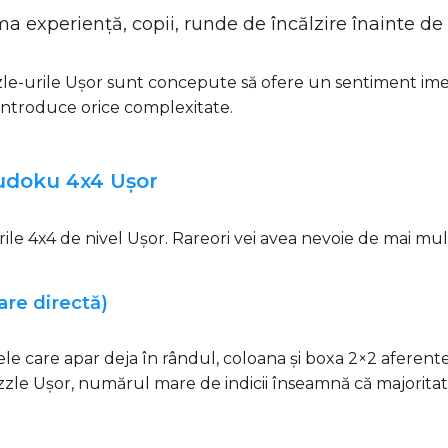
rima experiență, copii, runde de încălzire înainte de 
le-urile Ușor sunt concepute să ofere un sentiment imed
 introduce orice complexitate.
Sudoku 4x4 Ușor
ile 4x4 de nivel Ușor. Rareori vei avea nevoie de mai mu
are directă)
rele care apar deja în rândul, coloana și boxa 2×2 aferente
puzzle Ușor, numărul mare de indicii înseamnă că majoritat