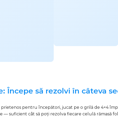
: Începe să rezolvi în câteva s
ietenos pentru începători, jucat pe o grilă de 4×4 împă
ale — suficient cât să poți rezolva fiecare celulă rămasă f