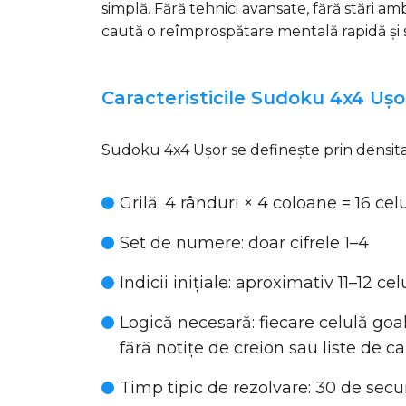
simplă. Fără tehnici avansate, fără stări 
caută o reîmprospătare mentală rapidă și s
Caracteristicile Sudoku 4x4 Ușo
Sudoku 4x4 Ușor se definește prin densitate
Grilă
: 4 rânduri × 4 coloane = 16 cel
Set de numere
: doar cifrele 1–4
Indicii inițiale
: aproximativ 11–12 ce
Logică necesară
: fiecare celulă go
fără notițe de creion sau liste de c
Timp tipic de rezolvare
: 30 de sec