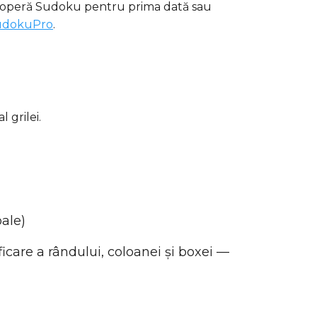
descoperă Sudoku pentru prima dată sau
udokuPro
.
 grilei.
oale)
ficare a rândului, coloanei și boxei —