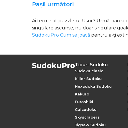
Pașii următori
Ai terminat puzzle-ul Ușor? Următoarea p
singulare ascunse, nu doar singulare goale
SudokuPro Cum se joacă
pentru a-ți exti
Tipuri Sudoku
Sudoku clasic
Killer Sudoku
Hexadoku Sudoku
Kakuro
Futoshiki
Calcudoku
Skyscrapers
Jigsaw Sudoku