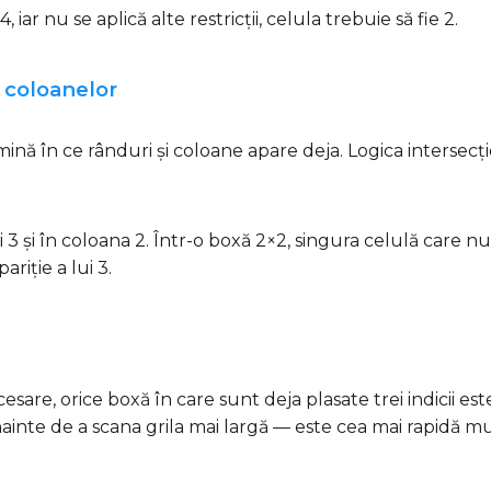
iar nu se aplică alte restricții, celula trebuie să fie 2.
i coloanelor
termină în ce rânduri și coloane apare deja. Logica intersec
i 3 și în coloana 2. Într-o boxă 2×2, singura celulă care nu
riție a lui 3.
sare, orice boxă în care sunt deja plasate trei indicii es
inte de a scana grila mai largă — este cea mai rapidă mu