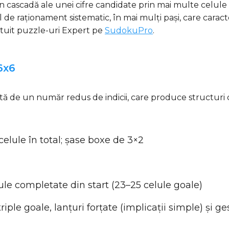
n cascadă ale unei cifre candidate prin mai multe celule 
 de raționament sistematic, în mai mulți pași, care carac
atuit puzzle-uri Expert pe
SudokuPro
.
6x6
nită de un număr redus de indicii, care produce structur
celule în total; șase boxe de 3×2
lule completate din start (23–25 celule goale)
riple goale, lanțuri forțate (implicații simple) și g