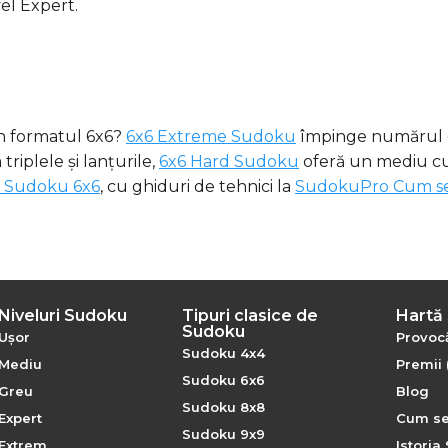
el Expert.
în formatul 6x6?
6x6 Extreme Sudoku
împinge numărul de
riplele și lanțurile,
6x6 Hard Sudoku
oferă un mediu cu
 Sudoku 6x6
, cu ghiduri de tehnici la
SudokuPro Cum se
Niveluri Sudoku
Tipuri clasice de
Hartă 
Sudoku
Ușor
Provocă
Sudoku 4x4
Mediu
Premii 
Sudoku 6x6
Greu
Blog
Sudoku 8x8
Expert
Cum se
Sudoku 9x9
Extrem
Istoria