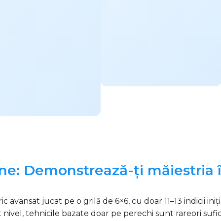
ne: Demonstrează-ți măiestria î
vansat jucat pe o grilă de 6×6, cu doar 11–13 indicii ini
t nivel, tehnicile bazate doar pe perechi sunt rareori sufic