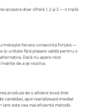
le acoperă doar cifrele 1, 2 și 3 — o triplă
 urmărește fiecare consecință forțată —
e (o unitate fără plasare validă pentru o
alternativa. Dacă nu apare nicio
i înainte de a se rezolva.
area produsă de o aliniere boxă-linie
 de candidați, apoi reanalizează imediat
n lanț este cea mai eficientă metodă