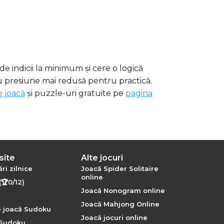
 indicii la minimum și cere o logică
 presiune mai redusă pentru practică.
 joacă
și puzzle-uri gratuite pe
pagina
site
Alte jocuri
ri zilnice
Joacă Spider Solitaire
online
(🏆0/12)
Joacă Nonogram online
Joacă Mahjong Online
 joacă Sudoku
Joacă jocuri online
 Sudoku