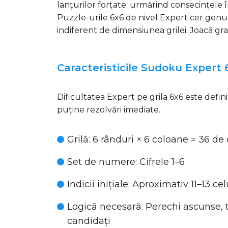
lanțurilor forțate: urmărind consecințele î
Puzzle-urile 6x6 de nivel Expert cer genul
indiferent de dimensiunea grilei. Joacă gr
Caracteristicile Sudoku Expert 
Dificultatea Expert pe grila 6x6 este defi
puține rezolvări imediate.
Grilă
: 6 rânduri × 6 coloane = 36 de 
Set de numere
: Cifrele 1–6
Indicii inițiale
: Aproximativ 11–13 ce
Logică necesară
: Perechi ascunse, t
candidați