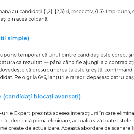
ă au candidații {1,2}, {2,3} și, respectiv, {1,3}. Împreună, e
idați din acea coloană.
ții simple)
esupune temporar că unul dintre candidați este corect și
atură ca rezultat — până când fie ajungi la o contradicți
ție dovedește că presupunerea ta este greșită, confirmând 
ndidat. Pe o grilă 6×6, lanțurile rareori depășesc patru paș
e (candidați blocați avansați)
e-urile Expert prezintă adesea interacțiuni în care elimin
tă. Identifică prima eliminare, actualizează toate listele
nie create de actualizare. Această abordare de scanare î