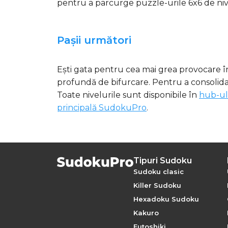
pentru a parcurge puzzle-urile 6x6 de niv
Pașii următori
Ești gata pentru cea mai grea provocare 
profundă de bifurcare. Pentru a consolida t
Toate nivelurile sunt disponibile în
hub-ul
principală SudokuPro
.
Tipuri Sudoku
Sudoku clasic
Killer Sudoku
Hexadoku Sudoku
Kakuro
Futoshiki