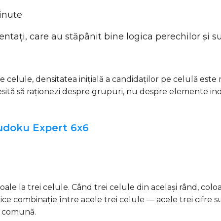
inute
entați, care au stăpânit bine logica perechilor și s
e celule, densitatea inițială a candidaților pe celulă este 
cesită să raționezi despre grupuri, nu despre elemente ind
Sudoku Expert 6x6
oale la trei celule. Când trei celule din același rând, co
ice combinație între acele trei celule — acele trei cifre su
ea comună.