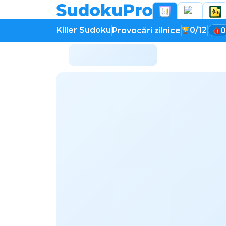
Killer Sudoku
0/12
Provocări zilnice
0