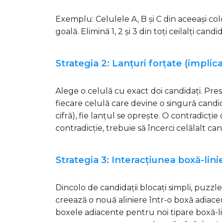
Exemplu: Celulele A, B și C din aceeași coloan
goală. Elimină 1, 2 și 3 din toți ceilalți cand
Strategia 2: Lanțuri forțate (implica
Alege o celulă cu exact doi candidați. Pr
fiecare celulă care devine o singură candid
cifră), fie lanțul se oprește. O contradic
contradicție, trebuie să încerci celălalt ca
Strategia 3: Interacțiunea boxă-lini
Dincolo de candidații blocați simpli, puzzl
creează o nouă aliniere într-o boxă adiacen
boxele adiacente pentru noi tipare boxă-li