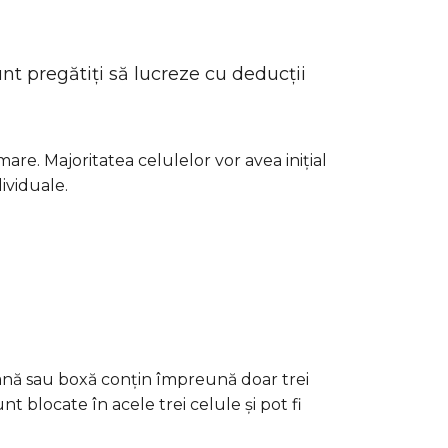
unt pregătiți să lucreze cu deducții
mare. Majoritatea celulelor vor avea inițial
ividuale.
loană sau boxă conțin împreună doar trei
nt blocate în acele trei celule și pot fi