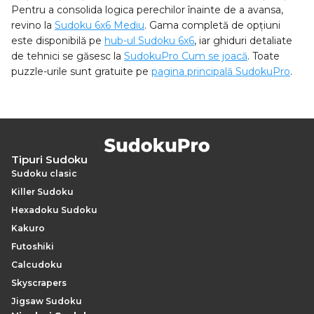
Pentru a consolida logica perechilor înainte de a avansa,
revino la
Sudoku 6x6 Mediu
. Gama completă de opțiuni
este disponibilă pe
hub-ul Sudoku 6x6
, iar ghiduri detaliate
de tehnici se găsesc la
SudokuPro Cum se joacă
. Toate
puzzle-urile sunt gratuite pe
pagina principală SudokuPro
.
Tipuri Sudoku
Sudoku clasic
Killer Sudoku
Hexadoku Sudoku
Kakuro
Futoshiki
Calcudoku
Skyscrapers
Jigsaw Sudoku