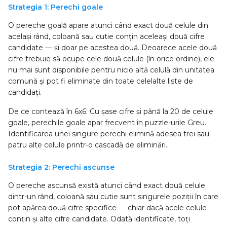
Strategia 1: Perechi goale
O pereche goală apare atunci când exact două celule din
același rând, coloană sau cutie conțin aceleași două cifre
candidate — și doar pe acestea două. Deoarece acele două
cifre trebuie să ocupe cele două celule (în orice ordine), ele
nu mai sunt disponibile pentru nicio altă celulă din unitatea
comună și pot fi eliminate din toate celelalte liste de
candidați.
De ce contează în 6x6: Cu șase cifre și până la 20 de celule
goale, perechile goale apar frecvent în puzzle-urile Greu.
Identificarea unei singure perechi elimină adesea trei sau
patru alte celule printr-o cascadă de eliminări.
Strategia 2: Perechi ascunse
O pereche ascunsă există atunci când exact două celule
dintr-un rând, coloană sau cutie sunt singurele poziții în care
pot apărea două cifre specifice — chiar dacă acele celule
conțin și alte cifre candidate. Odată identificate, toți