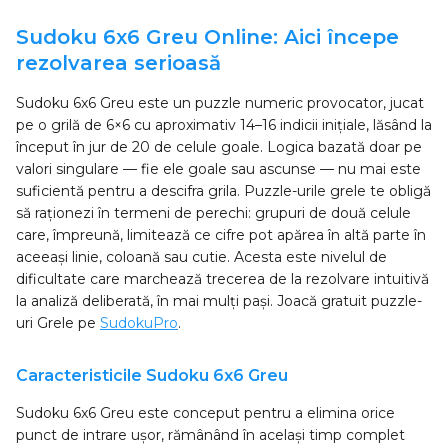
Sudoku 6x6 Greu Online: Aici începe
rezolvarea serioasă
Sudoku 6x6 Greu este un puzzle numeric provocator, jucat
pe o grilă de 6×6 cu aproximativ 14–16 indicii inițiale, lăsând la
început în jur de 20 de celule goale. Logica bazată doar pe
valori singulare — fie ele goale sau ascunse — nu mai este
suficientă pentru a descifra grila. Puzzle-urile grele te obligă
să raționezi în termeni de perechi: grupuri de două celule
care, împreună, limitează ce cifre pot apărea în altă parte în
aceeași linie, coloană sau cutie. Acesta este nivelul de
dificultate care marchează trecerea de la rezolvare intuitivă
la analiză deliberată, în mai mulți pași. Joacă gratuit puzzle-
uri Grele pe
SudokuPro
.
Caracteristicile Sudoku 6x6 Greu
Sudoku 6x6 Greu este conceput pentru a elimina orice
punct de intrare ușor, rămânând în același timp complet