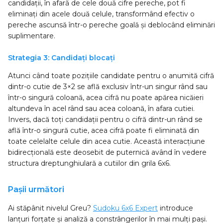
candidații, în afară de cele două cifre pereche, pot fi
eliminați din acele două celule, transformând efectiv o
pereche ascunsă într-o pereche goală și deblocând eliminări
suplimentare.
Strategia 3: Candidați blocați
Atunci când toate pozițiile candidate pentru o anumită cifră
dintr-o cutie de 3×2 se află exclusiv într-un singur rând sau
într-o singură coloană, acea cifră nu poate apărea nicăieri
altundeva în acel rând sau acea coloană, în afara cutiei.
Invers, dacă toți candidații pentru o cifră dintr-un rând se
află într-o singură cutie, acea cifră poate fi eliminată din
toate celelalte celule din acea cutie. Această interacțiune
bidirecțională este deosebit de puternică având în vedere
structura dreptunghiulară a cutiilor din grila 6x6.
Pașii următori
Ai stăpânit nivelul Greu?
Sudoku 6x6 Expert
introduce
lanțuri forțate și analiză a constrângerilor în mai mulți pași.