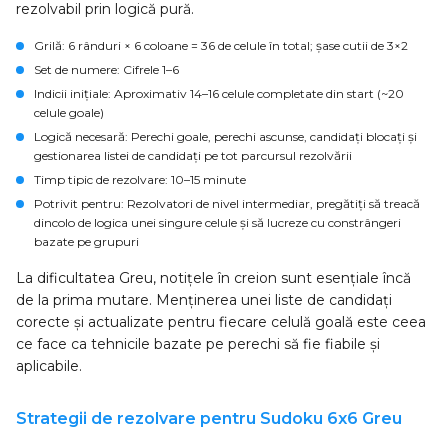
rezolvabil prin logică pură.
Grilă
: 6 rânduri × 6 coloane = 36 de celule în total; șase cutii de 3×2
Set de numere
: Cifrele 1–6
Indicii inițiale
: Aproximativ 14–16 celule completate din start (~20
celule goale)
Logică necesară
: Perechi goale, perechi ascunse, candidați blocați și
gestionarea listei de candidați pe tot parcursul rezolvării
Timp tipic de rezolvare
: 10–15 minute
Potrivit pentru
: Rezolvatori de nivel intermediar, pregătiți să treacă
dincolo de logica unei singure celule și să lucreze cu constrângeri
bazate pe grupuri
La dificultatea Greu, notițele în creion sunt esențiale încă
de la prima mutare. Menținerea unei liste de candidați
corecte și actualizate pentru fiecare celulă goală este ceea
ce face ca tehnicile bazate pe perechi să fie fiabile și
aplicabile.
Strategii de rezolvare pentru Sudoku 6x6 Greu