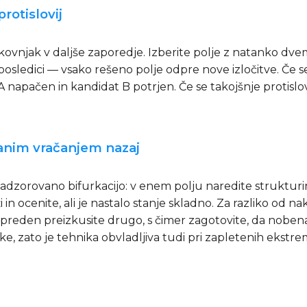
rotislovij
strokovnjak v daljše zaporedje. Izberite polje z natanko d
ni posledici — vsako rešeno polje odpre nove izločitve. Če 
apačen in kandidat B potrjen. Če se takojšnje protislovje ne
iranim vračanjem nazaj
adzorovano bifurkacijo: v enem polju naredite strukturir
 in ocenite, ali je nastalo stanje skladno. Za razliko od n
 preden preizkusite drugo, s čimer zagotovite, da nobena
tke, zato je tehnika obvladljiva tudi pri zapletenih ekst