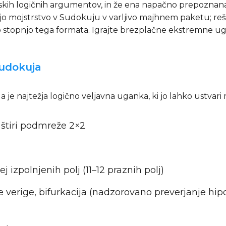
jskih logičnih argumentov, in že ena napačno prepoznana
mojstrstvo v Sudokuju v varljivo majhnem paketu; reševalc
jo stopnjo tega formata. Igrajte brezplačne ekstremne 
Sudokuja
je najtežja logično veljavna uganka, ki jo lahko ustvari
j; štiri podmreže 2×2
j izpolnjenih polj (11–12 praznih polj)
ne verige, bifurkacija (nadzorovano preverjanje hip