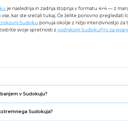
oku
je naslednja in zadnja stopnja v formatu 4×4 — z man
a vse, kar ste srečali tukaj. Če želite ponovno pregledati log
strokovni Sudoku
ponuja okolje z nižjo intenzivnostjo za
 izostrite svoje spretnosti z
vodnikom SudokuPro za igran
stopnja težavnosti v formatu 4×4, z le 4–5 vnaprej izpoln
ugibanjem v Sudokuju?
vano bifurkacijo — tehnike, ki vključujejo sestavljanje in
katero koli posamezno umestitev.
 in upati, da je pravilno, brez logičnega okvira za odločit
ekstremnega Sudokuja?
oma, predpostavite, da je eden pravilen, izčrpno sledite
ede na to, ali je rezultat skladen. Gre za nadzorovan, st
×4 je [4×4 zlobni Sudoku](https://sudokupro.app/4x4/evil)