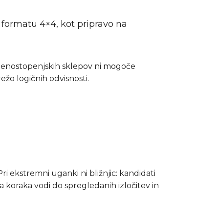
v formatu 4×4, kot pripravo na
h enostopenjskih sklepov ni mogoče
žo logičnih odvisnosti.
i ekstremni uganki ni bližnjic: kandidati
 koraka vodi do spregledanih izločitev in