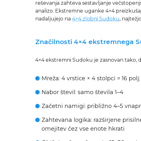
reševanja zahteva sestavljanje večstopen
analizo. Ekstremne uganke 4×4 preizkušajo 
nadaljujejo na
4×4 zlobni Sudoku
, najtež
Značilnosti 4×4 ekstremnega 
4×4 ekstremni Sudoku je zasnovan tako, da 
Mreža: 4 vrstice × 4 stolpci = 16 pol
Nabor števil: samo števila 1–4
Začetni namigi: približno 4–5 vnapre
Zahtevana logika: razširjene prisil
omejitev čez vse enote hkrati