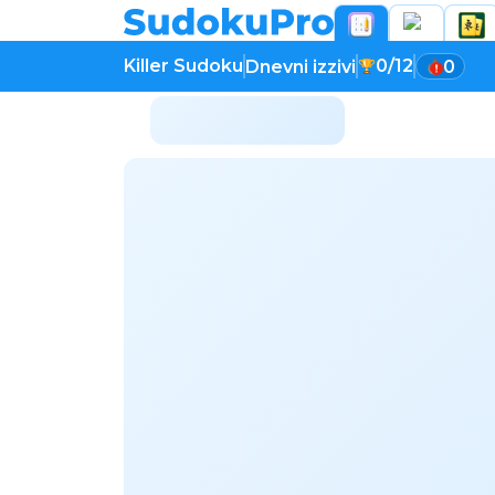
Killer Sudoku
0/12
Dnevni izzivi
0