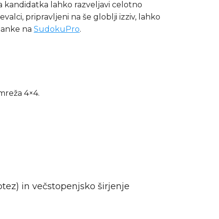
 kandidatka lahko razveljavi celotno
i, pripravljeni na še globlji izziv, lahko
uganke na
SudokuPro
.
 mreža 4×4.
otez) in večstopenjsko širjenje