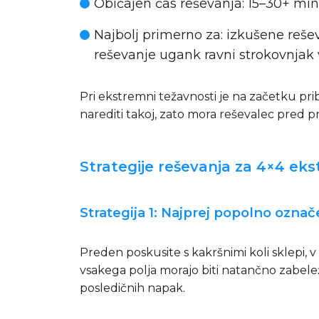
Običajen čas reševanja: 15–30+ mi
Najbolj primerno za: izkušene rešev
reševanje ugank ravni strokovnjak 
Pri ekstremni težavnosti je na začetku p
narediti takoj, zato mora reševalec pred 
Strategije reševanja za 4×4 ek
Strategija 1: Najprej popolno ozna
Preden poskusite s kakršnimi koli sklepi, 
vsakega polja morajo biti natančno zabelež
posledičnih napak.