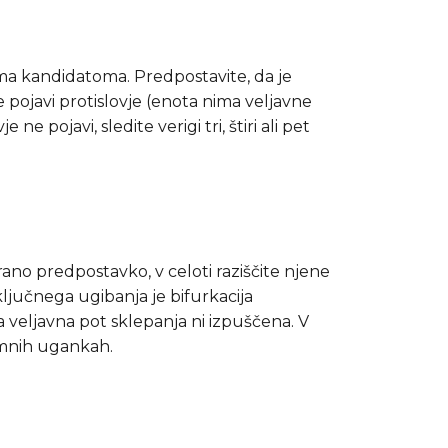
vema kandidatoma. Predpostavite, da je
se pojavi protislovje (enota nima veljavne
 pojavi, sledite verigi tri, štiri ali pet
ano predpostavko, v celoti raziščite njene
aključnega ugibanja je bifurkacija
 veljavna pot sklepanja ni izpuščena. V
remnih ugankah.