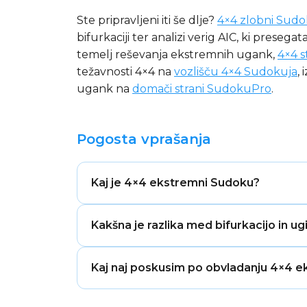
Ste pripravljeni iti še dlje?
4×4 zlobni Sud
bifurkaciji ter analizi verig AIC, ki presegat
temelj reševanja ekstremnih ugank,
4×4 
težavnosti 4×4 na
vozlišču 4×4 Sudokuja
,
ugank na
domači strani SudokuPro
.
Pogosta vprašanja
Kaj je 4×4 ekstremni Sudoku?
4×4 ekstremni Sudoku je druga najtežja 
Kakšna je razlika med bifurkacijo in 
večstopenjske prisilne verige in nadzoro
polj hkrati, preden je mogoče potrditi 
Ugibanje pomeni naključno vpisati število
Kaj naj poskusim po obvladanju 4×4 
izberete polje z natanko dvema kandidat
to predpostavko potrdite ali ovržete gl
Priporočeni naslednji korak v formatu 4
naključnega.