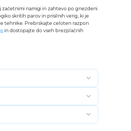
j začetnimi namigi in zahtevo po gnezdeni
iko skritih parov in prisilnih verig, ki je
 te tehnike. Prebrskajte celoten razpon
je
in dostopajte do vseh brezplačnih
jenimi namigi od 16 polj. Zahteva
 preverjanje logičnih hipotez čez več
vijo. Bifurkacija je sistematična metoda:
 vsem prisilnim logičnim posledicam in
rukturiran postopek — ne za
 — najtežja stopnja tega formata, ki