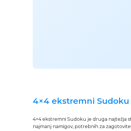
4×4 ekstremni Sudoku n
4×4 ekstremni Sudoku je druga najtežja sto
najmanj namigov, potrebnih za zagotovitev e