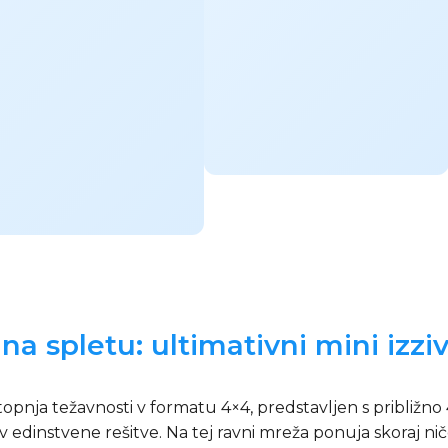
a spletu: ultimativni mini izzi
pnja težavnosti v formatu 4×4, predstavljen s približno 4
dinstvene rešitve. Na tej ravni mreža ponuja skoraj ničes