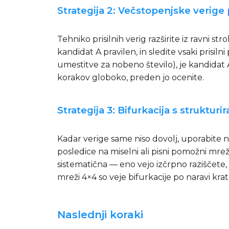
Strategija 2: Večstopenjske verige p
Tehniko prisilnih verig razširite iz ravni 
kandidat A pravilen, in sledite vsaki prisil
umestitve za nobeno število), je kandidat A n
korakov globoko, preden jo ocenite.
Strategija 3: Bifurkacija s struktur
Kadar verige same niso dovolj, uporabite n
posledice na miselni ali pisni pomožni mreži
sistematična — eno vejo izčrpno raziščete,
mreži 4×4 so veje bifurkacije po naravi kra
Naslednji koraki