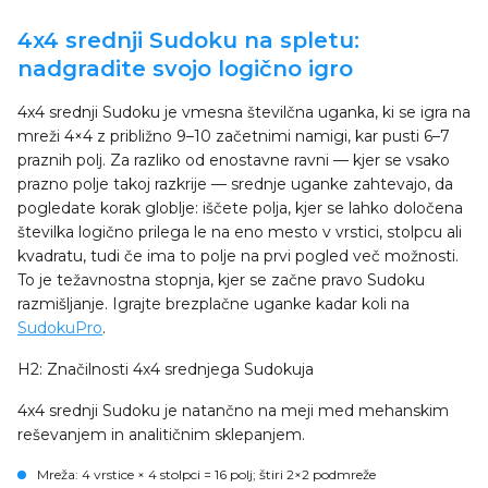
4x4 srednji Sudoku na spletu:
nadgradite svojo logično igro
4x4 srednji Sudoku je vmesna številčna uganka, ki se igra na
mreži 4×4 z približno 9–10 začetnimi namigi, kar pusti 6–7
praznih polj. Za razliko od enostavne ravni — kjer se vsako
prazno polje takoj razkrije — srednje uganke zahtevajo, da
pogledate korak globlje: iščete polja, kjer se lahko določena
številka logično prilega le na eno mesto v vrstici, stolpcu ali
kvadratu, tudi če ima to polje na prvi pogled več možnosti.
To je težavnostna stopnja, kjer se začne pravo Sudoku
razmišljanje. Igrajte brezplačne uganke kadar koli na
SudokuPro
.
H2: Značilnosti 4x4 srednjega Sudokuja
4x4 srednji Sudoku je natančno na meji med mehanskim
reševanjem in analitičnim sklepanjem.
Mreža
: 4 vrstice × 4 stolpci = 16 polj; štiri 2×2 podmreže