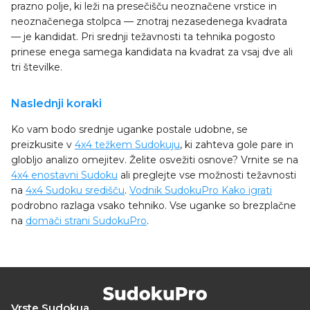
prazno polje, ki leži na presečišču neoznačene vrstice in
neoznačenega stolpca — znotraj nezasedenega kvadrata
— je kandidat. Pri srednji težavnosti ta tehnika pogosto
prinese enega samega kandidata na kvadrat za vsaj dve ali
tri številke.
Naslednji koraki
Ko vam bodo srednje uganke postale udobne, se
preizkusite v
4x4 težkem Sudokuju
, ki zahteva gole pare in
globljo analizo omejitev. Želite osvežiti osnove? Vrnite se na
4x4 enostavni Sudoku
ali preglejte vse možnosti težavnosti
na
4x4 Sudoku središču
.
Vodnik SudokuPro Kako igrati
podrobno razlaga vsako tehniko. Vse uganke so brezplačne
na
domači strani SudokuPro
.
Vrste Sudokua