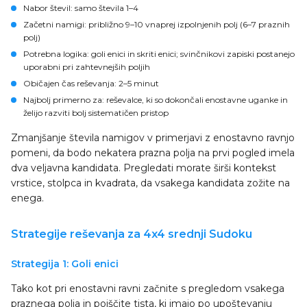
Nabor števil
: samo števila 1–4
Začetni namigi
: približno 9–10 vnaprej izpolnjenih polj (6–7 praznih
polj)
Potrebna logika
: goli enici in skriti enici; svinčnikovi zapiski postanejo
uporabni pri zahtevnejših poljih
Običajen čas reševanja
: 2–5 minut
Najbolj primerno za
: reševalce, ki so dokončali enostavne uganke in
želijo razviti bolj sistematičen pristop
Zmanjšanje števila namigov v primerjavi z enostavno ravnjo
pomeni, da bodo nekatera prazna polja na prvi pogled imela
dva veljavna kandidata. Pregledati morate širši kontekst
vrstice, stolpca in kvadrata, da vsakega kandidata zožite na
enega.
Strategije reševanja za 4x4 srednji Sudoku
Strategija 1: Goli enici
Tako kot pri enostavni ravni začnite s pregledom vsakega
praznega polja in poiščite tista, ki imajo po upoštevanju