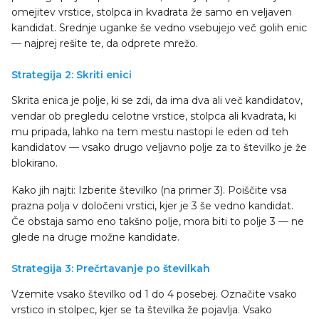
omejitev vrstice, stolpca in kvadrata že samo en veljaven
kandidat. Srednje uganke še vedno vsebujejo več golih enic
— najprej rešite te, da odprete mrežo.
Strategija 2: Skriti enici
Skrita enica je polje, ki se zdi, da ima dva ali več kandidatov,
vendar ob pregledu celotne vrstice, stolpca ali kvadrata, ki
mu pripada, lahko na tem mestu nastopi le eden od teh
kandidatov — vsako drugo veljavno polje za to številko je že
blokirano.
Kako jih najti: Izberite številko (na primer 3). Poiščite vsa
prazna polja v določeni vrstici, kjer je 3 še vedno kandidat.
Če obstaja samo eno takšno polje, mora biti to polje 3 — ne
glede na druge možne kandidate.
Strategija 3: Prečrtavanje po številkah
Vzemite vsako številko od 1 do 4 posebej. Označite vsako
vrstico in stolpec, kjer se ta številka že pojavlja. Vsako