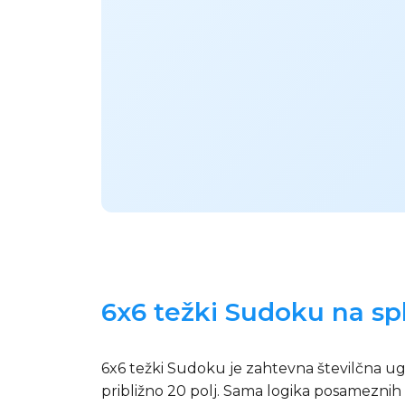
6x6 težki Sudoku na spl
6x6 težki Sudoku je zahtevna številčna uga
približno 20 polj. Sama logika posameznih 