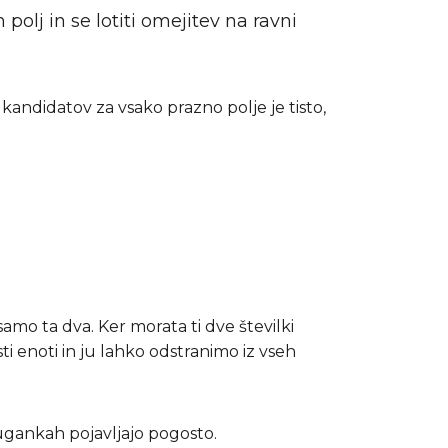
 polj in se lotiti omejitev na ravni
kandidatov za vsako prazno polje je tisto,
samo ta dva. Ker morata ti dve številki
i enoti in ju lahko odstranimo iz vseh
h ugankah pojavljajo pogosto.