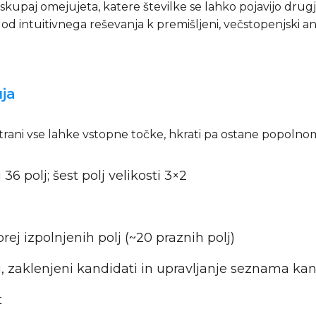
 skupaj omejujeta, katere številke se lahko pojavijo drugje 
 od intuitivnega reševanja k premišljeni, večstopenjski a
ja
rani vse lahke vstopne točke, hkrati pa ostane popolnoma 
 36 polj; šest polj velikosti 3×2
prej izpolnjenih polj (~20 praznih polj)
 pari, zaklenjeni kandidati in upravljanje seznama k
t