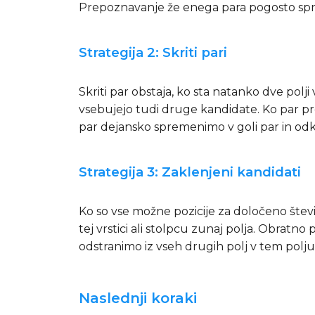
Prepoznavanje že enega para pogosto sproži v
Strategija 2: Skriti pari
Skriti par obstaja, ko sta natanko dve polji 
vsebujejo tudi druge kandidate. Ko par pre
par dejansko spremenimo v goli par in odk
Strategija 3: Zaklenjeni kandidati
Ko so vse možne pozicije za določeno številk
tej vrstici ali stolpcu zunaj polja. Obratno
odstranimo iz vseh drugih polj v tem polj
Naslednji koraki