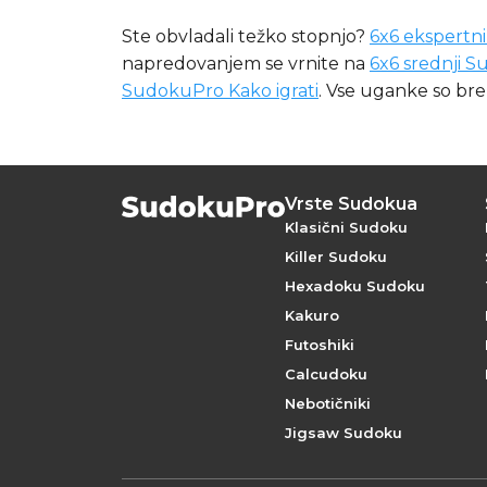
Ste obvladali težko stopnjo?
6x6 ekspertn
napredovanjem se vrnite na
6x6 srednji 
SudokuPro Kako igrati
. Vse uganke so br
Vrste Sudokua
Klasični Sudoku
Killer Sudoku
Hexadoku Sudoku
Kakuro
Futoshiki
Calcudoku
Nebotičniki
Jigsaw Sudoku