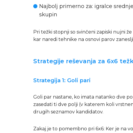
Najbolj primerno za
: igralce srednj
skupin
Pri težki stopnji so svinčeni zapiski nujni
kar naredi tehnike na osnovi parov zaneslj
Strategije reševanja za 6x6 tež
Strategija 1: Goli pari
Goli par nastane, ko imata natanko dve polji
zasedati ti dve polji (v katerem koli vrst
drugih seznamov kandidatov.
Zakaj je to pomembno pri 6x6: Ker je na vol