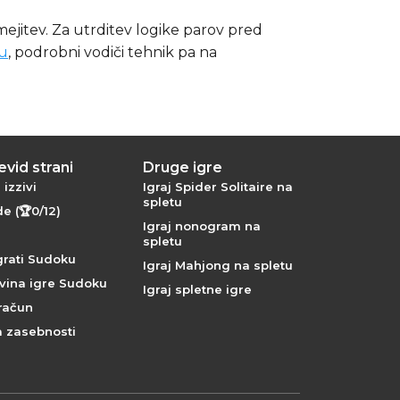
mejitev. Za utrditev logike parov pred
ču
, podrobni vodiči tehnik pa na
vid strani
Druge igre
izzivi
Igraj Spider Solitaire na
spletu
e (🏆0/12)
Igraj nonogram na
spletu
grati Sudoku
Igraj Mahjong na spletu
ina igre Sudoku
Igraj spletne igre
 račun
a zasebnosti