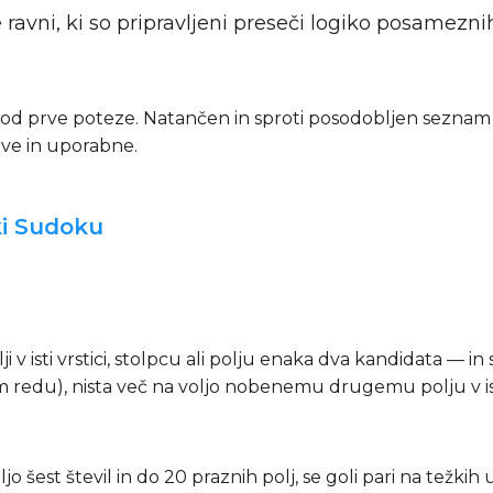
e ravni, ki so pripravljeni preseči logiko posameznih
 že od prve poteze. Natančen in sproti posodobljen seznam 
ive in uporabne.
ki Sudoku
 v isti vrstici, stolpcu ali polju enaka dva kandidata — in 
nem redu), nista več na voljo nobenemu drugemu polju v ist
jo šest števil in do 20 praznih polj, se goli pari na težki