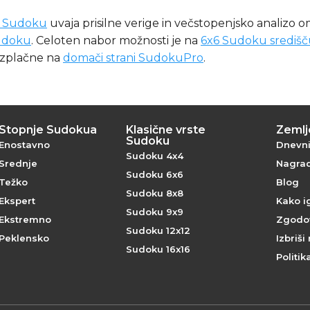
i Sudoku
uvaja prisilne verige in večstopenjsko analizo o
Sudoku
. Celoten nabor možnosti je na
6x6 Sudoku središ
ezplačne na
domači strani SudokuPro
.
Stopnje Sudokua
Klasične vrste
Zemlje
Sudoku
Enostavno
Dnevni 
Sudoku 4x4
Srednje
Nagrad
Sudoku 6x6
Težko
Blog
Sudoku 8x8
Ekspert
Kako i
Sudoku 9x9
Ekstremno
Zgodov
Sudoku 12x12
Peklensko
Izbriši
Sudoku 16x16
Politik