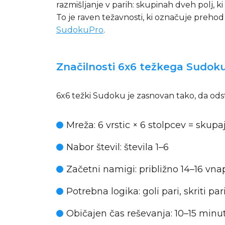
razmišljanje v parih: skupinah dveh polj, ki
To je raven težavnosti, ki označuje prehod
SudokuPro
.
Značilnosti 6x6 težkega Sudoku
6x6 težki Sudoku je zasnovan tako, da odst
Mreža
: 6 vrstic × 6 stolpcev = skupaj
Nabor števil
: števila 1–6
Začetni namigi
: približno 14–16 vna
Potrebna logika
: goli pari, skriti
Običajen čas reševanja
: 10–15 minu