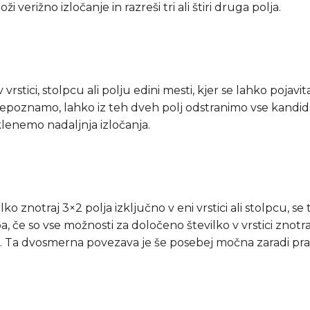
erižno izločanje in razreši tri ali štiri druga polja.
v vrstici, stolpcu ali polju edini mesti, kjer se lahko pojav
poznamo, lahko iz teh dveh polj odstranimo vse kandidate
lenemo nadaljnja izločanja.
o znotraj 3×2 polja izključno v eni vrstici ali stolpcu, se 
 pa, če so vse možnosti za določeno številko v vrstici znot
u. Ta dvosmerna povezava je še posebej močna zaradi pra