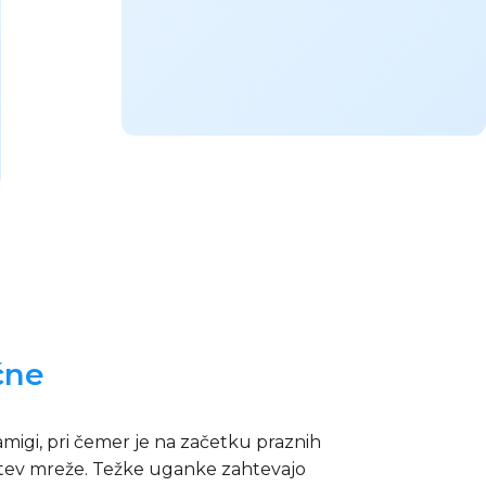
čne
amigi, pri čemer je na začetku praznih
ešitev mreže. Težke uganke zahtevajo