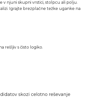
v njuni skupni vrstici, stolpcu ali polju.
nalizi. Igrajte brezplačne težke uganke na
rešljiv s čisto logiko.
andidatov skozi celotno reševanje