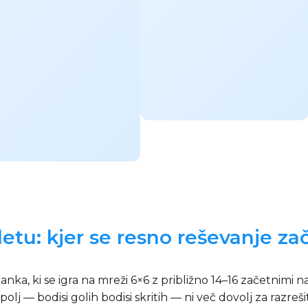
etu: kjer se resno reševanje za
nka, ki se igra na mreži 6×6 z približno 14–16 začetnimi n
polj — bodisi golih bodisi skritih — ni več dovolj za razr