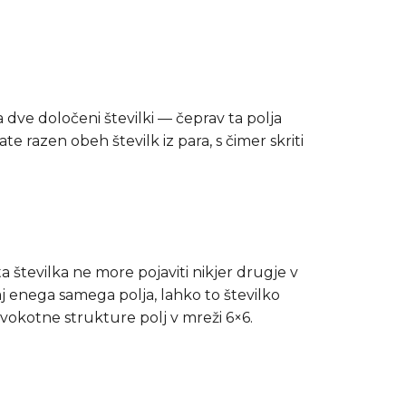
ita dve določeni številki — čeprav ta polja
 razen obeh številk iz para, s čimer skriti
ta številka ne more pojaviti nikjer drugje v
raj enega samega polja, lahko to številko
vokotne strukture polj v mreži 6×6.