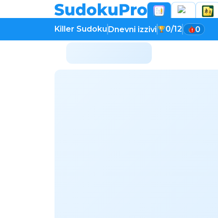
Killer Sudoku
0/12
Dnevni izzivi
0