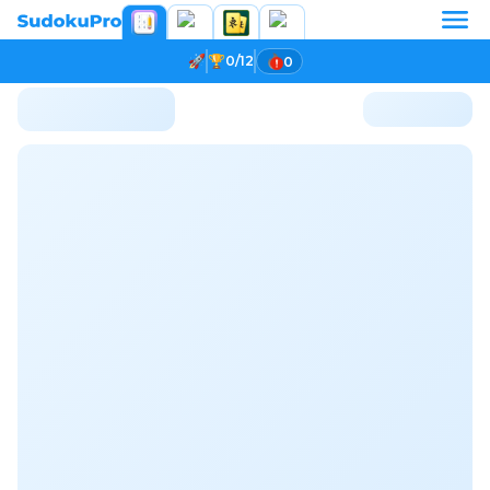
0/12
0