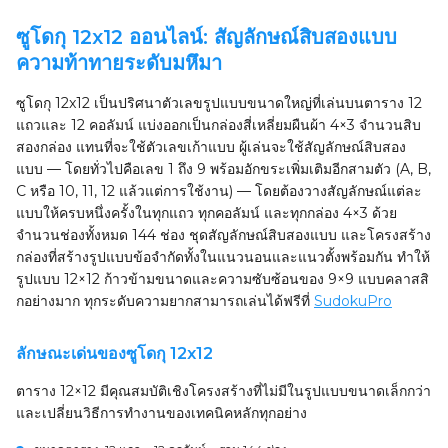
ซูโดกุ 12x12 ออนไลน์: สัญลักษณ์สิบสองแบบ
ความท้าทายระดับมหึมา
ซูโดกุ 12x12 เป็นปริศนาตัวเลขรูปแบบขนาดใหญ่ที่เล่นบนตาราง 12
แถวและ 12 คอลัมน์ แบ่งออกเป็นกล่องสี่เหลี่ยมผืนผ้า 4×3 จำนวนสิบ
สองกล่อง แทนที่จะใช้ตัวเลขเก้าแบบ ผู้เล่นจะใช้สัญลักษณ์สิบสอง
แบบ — โดยทั่วไปคือเลข 1 ถึง 9 พร้อมอักขระเพิ่มเติมอีกสามตัว (A, B,
C หรือ 10, 11, 12 แล้วแต่การใช้งาน) — โดยต้องวางสัญลักษณ์แต่ละ
แบบให้ครบหนึ่งครั้งในทุกแถว ทุกคอลัมน์ และทุกกล่อง 4×3 ด้วย
จำนวนช่องทั้งหมด 144 ช่อง ชุดสัญลักษณ์สิบสองแบบ และโครงสร้าง
กล่องที่สร้างรูปแบบข้อจำกัดทั้งในแนวนอนและแนวตั้งพร้อมกัน ทำให้
รูปแบบ 12×12 ก้าวข้ามขนาดและความซับซ้อนของ 9×9 แบบคลาสสิ
กอย่างมาก ทุกระดับความยากสามารถเล่นได้ฟรีที่
SudokuPro
ลักษณะเด่นของซูโดกุ 12x12
ตาราง 12×12 มีคุณสมบัติเชิงโครงสร้างที่ไม่มีในรูปแบบขนาดเล็กกว่า
และเปลี่ยนวิธีการทำงานของเทคนิคหลักทุกอย่าง