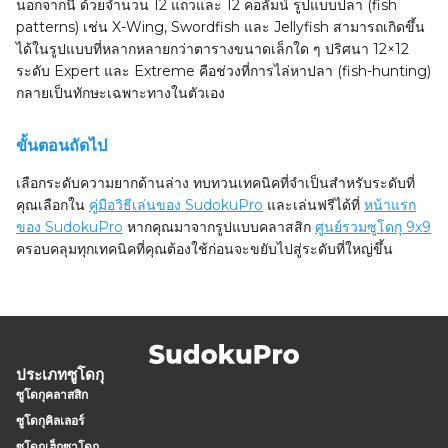
นอกจากนี้ ด้วยจำนวน 12 แถวและ 12 คอลัมน์ รูปแบบปลา (fish
patterns) เช่น X-Wing, Swordfish และ Jellyfish สามารถเกิดขึ้น
ได้ในรูปแบบที่หลากหลายกว่าตารางขนาดเล็กใด ๆ ปริศนา 12×12
ระดับ Expert และ Extreme คือช่วงที่การไล่หาปลา (fish-hunting)
กลายเป็นทักษะเฉพาะทางในตัวเอง
ขั้นตอนถัดไป
เลือกระดับความยากด้านล่าง ทบทวนเทคนิคที่จำเป็นสำหรับระดับที่
คุณเลือกใน
คู่มือวิธีเล่นของ SudokuPro
และเล่นฟรีได้ที่
หน้าแรก
ของ SudokuPro
หากคุณมาจากรูปแบบคลาสสิก
ศูนย์รวมซูโดกุ 9x9
ครอบคลุมทุกเทคนิคที่คุณต้องใช้ก่อนจะขยับไปสู่ระดับที่ใหญ่ขึ้น
ประเภทซูโดกุ
ซูโดกุคลาสสิก
ซูโดกุคิลเลอร์
ซูโดกุเฮ็กซาโดกุ