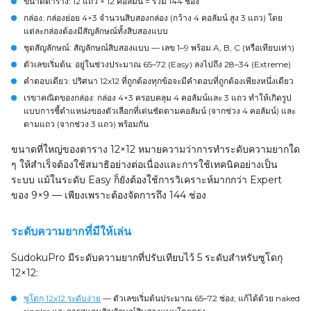
ขนาดตาราง
: 12 แถว × 12 คอลัมน์ = รวม 144 ช่อง
กล่อง
: กล่องย่อย 4×3 จำนวนสิบสองกล่อง (กว้าง 4 คอลัมน์ สูง 3 แถว) โดย
แต่ละกล่องต้องมีสัญลักษณ์ทั้งสิบสองแบบ
ชุดสัญลักษณ์
: สัญลักษณ์สิบสองแบบ — เลข 1–9 พร้อม A, B, C (หรือเทียบเท่า)
ตัวเลขเริ่มต้น
: อยู่ในช่วงประมาณ 65–72 (Easy) ลงไปถึง 28–34 (Extreme)
คำตอบเดียว
: ปริศนา 12x12 ที่ถูกต้องทุกข้อจะมีคำตอบที่ถูกต้องเพียงหนึ่งเดียว
เรขาคณิตของกล่อง
: กล่อง 4×3 ครอบคลุม 4 คอลัมน์และ 3 แถว ทำให้เกิดรูป
แบบการชี้ตำแหน่งของตัวเลือกที่เด่นชัดตามคอลัมน์ (จากช่วง 4 คอลัมน์) และ
ตามแถว (จากช่วง 3 แถว) พร้อมกัน
ขนาดที่ใหญ่ของตาราง 12×12 หมายความว่าการทำระดับความยากใด
ๆ ให้สำเร็จต้องใช้สมาธิอย่างต่อเนื่องและการใช้เทคนิคอย่างเป็น
ระบบ แม้ในระดับ Easy ก็ยังต้องใช้การวิเคราะห์มากกว่า Expert
ของ 9×9 — เพียงเพราะต้องจัดการถึง 144 ช่อง
ระดับความยากที่มีให้เล่น
SudokuPro มีระดับความยากที่ปรับเทียบไว้ 5 ระดับสำหรับซูโดกุ
12×12:
ซูโดกุ 12x12 ระดับง่าย
— ตัวเลขเริ่มต้นประมาณ 65–72 ช่อง; แก้ได้ด้วย naked