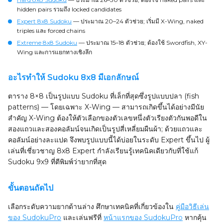
hidden pairs รวมถึง locked candidates
Expert 8x8 Sudoku
— ประมาณ 20–24 ตัวช่วย; เริ่มมี X-Wing, naked
triples และ forced chains
Extreme 8x8 Sudoku
— ประมาณ 15–18 ตัวช่วย; ต้องใช้ Swordfish, XY-
Wing และการแยกทางเชิงลึก
อะไรทำให้ Sudoku 8x8 มีเอกลักษณ์
ตาราง 8×8 เป็นรูปแบบ Sudoku ที่เล็กที่สุดซึ่งรูปแบบปลา (fish
patterns) — โดยเฉพาะ X-Wing — สามารถเกิดขึ้นได้อย่างมีนัย
สำคัญ X-Wing ต้องให้ตัวเลือกของตัวเลขหนึ่งตัวเรียงตัวกันพอดีใน
สองแถวและสองคอลัมน์จนเกิดเป็นรูปสี่เหลี่ยมผืนผ้า; ด้วยแถวและ
คอลัมน์อย่างละแปด จึงพบรูปแบบนี้ได้บ่อยในระดับ Expert ขึ้นไป ผู้
เล่นที่เชี่ยวชาญ 8x8 Expert กำลังเรียนรู้เทคนิคเดียวกับที่ใช้แก้
Sudoku 9x9 ที่ตีพิมพ์ว่ายากที่สุด
ขั้นตอนถัดไป
เลือกระดับความยากด้านล่าง ศึกษาเทคนิคที่เกี่ยวข้องใน
คู่มือวิธีเล่น
ของ SudokuPro
และเล่นฟรีที่
หน้าแรกของ SudokuPro
หากคุ้น