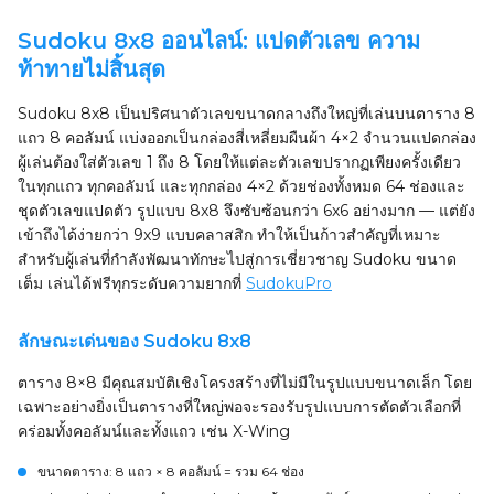
Sudoku 8x8 ออนไลน์: แปดตัวเลข ความ
ท้าทายไม่สิ้นสุด
Sudoku 8x8 เป็นปริศนาตัวเลขขนาดกลางถึงใหญ่ที่เล่นบนตาราง 8
แถว 8 คอลัมน์ แบ่งออกเป็นกล่องสี่เหลี่ยมผืนผ้า 4×2 จำนวนแปดกล่อง
ผู้เล่นต้องใส่ตัวเลข 1 ถึง 8 โดยให้แต่ละตัวเลขปรากฏเพียงครั้งเดียว
ในทุกแถว ทุกคอลัมน์ และทุกกล่อง 4×2 ด้วยช่องทั้งหมด 64 ช่องและ
ชุดตัวเลขแปดตัว รูปแบบ 8x8 จึงซับซ้อนกว่า 6x6 อย่างมาก — แต่ยัง
เข้าถึงได้ง่ายกว่า 9x9 แบบคลาสสิก ทำให้เป็นก้าวสำคัญที่เหมาะ
สำหรับผู้เล่นที่กำลังพัฒนาทักษะไปสู่การเชี่ยวชาญ Sudoku ขนาด
เต็ม เล่นได้ฟรีทุกระดับความยากที่
SudokuPro
ลักษณะเด่นของ Sudoku 8x8
ตาราง 8×8 มีคุณสมบัติเชิงโครงสร้างที่ไม่มีในรูปแบบขนาดเล็ก โดย
เฉพาะอย่างยิ่งเป็นตารางที่ใหญ่พอจะรองรับรูปแบบการตัดตัวเลือกที่
คร่อมทั้งคอลัมน์และทั้งแถว เช่น X-Wing
ขนาดตาราง
: 8 แถว × 8 คอลัมน์ = รวม 64 ช่อง