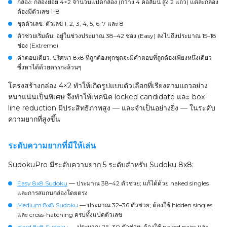
กล่อง
: กล่องย่อย 4×2 จำนวนแปดกล่อง (กว้าง 4 คอลัมน์ สูง 2 แถว) แต่ละกล่อง
ต้องมีตัวเลข 1–8
ชุดตัวเลข
: ตัวเลข 1, 2, 3, 4, 5, 6, 7 และ 8
ตัวช่วยเริ่มต้น
: อยู่ในช่วงประมาณ 38–42 ช่อง (Easy) ลงไปถึงประมาณ 15–18
ช่อง (Extreme)
คำตอบเดียว
: ปริศนา 8x8 ที่ถูกต้องทุกชุดจะมีคำตอบที่ถูกต้องเพียงหนึ่งเดียว
ซึ่งหาได้ด้วยตรรกะล้วนๆ
โครงสร้างกล่อง 4×2 ทำให้เกิดรูปแบบตัวเลือกที่เรียงตามแถวอย่าง
หนาแน่นเป็นพิเศษ จึงทำให้เทคนิค locked candidate และ box-
line reduction มีประสิทธิภาพสูง — และจำเป็นอย่างยิ่ง — ในระดับ
ความยากที่สูงขึ้น
ระดับความยากที่มีให้เล่น
SudokuPro มีระดับความยาก 5 ระดับสำหรับ Sudoku 8x8:
Easy 8x8 Sudoku
— ประมาณ 38–42 ตัวช่วย; แก้ได้ด้วย naked singles
และการสแกนกล่องโดยตรง
Medium 8x8 Sudoku
— ประมาณ 32–36 ตัวช่วย; ต้องใช้ hidden singles
และ cross-hatching ครบทั้งแปดตัวเลข
Hard 8x8 Sudoku
— ประมาณ 26–30 ตัวช่วย; ต้องใช้ naked pairs และ