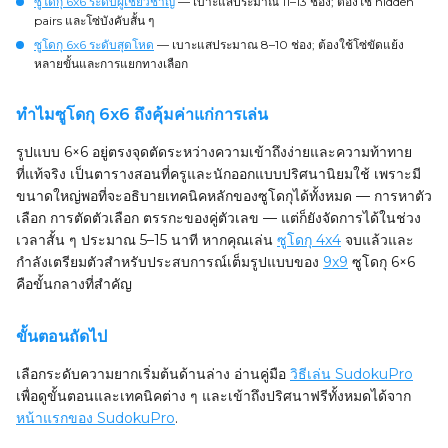
ซูโดกุ 6x6 ระดับผู้เชี่ยวชาญ
— เบาะแสประมาณ 11–13 ช่อง; ต้องใช้ hidden
pairs และโซ่บังคับสั้น ๆ
ซูโดกุ 6x6 ระดับสุดโหด
— เบาะแสประมาณ 8–10 ช่อง; ต้องใช้โซ่ขัดแย้ง
หลายขั้นและการแยกทางเลือก
ทำไมซูโดกุ 6x6 ถึงคุ้มค่าแก่การเล่น
รูปแบบ 6×6 อยู่ตรงจุดตัดระหว่างความเข้าถึงง่ายและความท้าทาย
ที่แท้จริง เป็นตารางสอนที่ครูและนักออกแบบปริศนานิยมใช้ เพราะมี
ขนาดใหญ่พอที่จะอธิบายเทคนิคหลักของซูโดกุได้ทั้งหมด — การหาตัว
เลือก การตัดตัวเลือก ตรรกะของคู่ตัวเลข — แต่ก็ยังจัดการได้ในช่วง
เวลาสั้น ๆ ประมาณ 5–15 นาที หากคุณเล่น
ซูโดกุ 4x4
จบแล้วและ
กำลังเตรียมตัวสำหรับประสบการณ์เต็มรูปแบบของ
9x9
ซูโดกุ 6×6
คือขั้นกลางที่สำคัญ
ขั้นตอนถัดไป
เลือกระดับความยากเริ่มต้นด้านล่าง อ่านคู่มือ
วิธีเล่น SudokuPro
เพื่อดูขั้นตอนและเทคนิคต่าง ๆ และเข้าถึงปริศนาฟรีทั้งหมดได้จาก
หน้าแรกของ SudokuPro
.