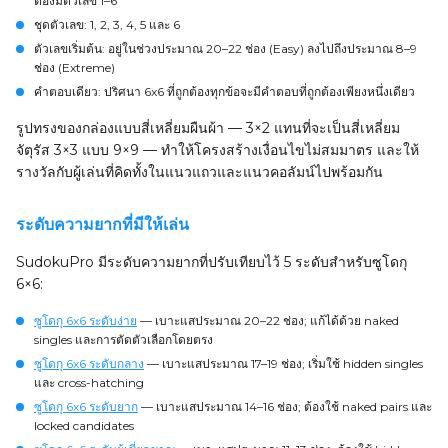
ต้องมีตัวเลข 1–6
ชุดตัวเลข
: 1, 2, 3, 4, 5 และ 6
ตัวเลขเริ่มต้น
: อยู่ในช่วงประมาณ 20–22 ช่อง (Easy) ลงไปถึงประมาณ 8–9
ช่อง (Extreme)
คำตอบเดียว
: ปริศนา 6x6 ที่ถูกต้องทุกข้อจะมีคำตอบที่ถูกต้องเพียงหนึ่งเดียว
รูปทรงของกล่องแบบสี่เหลี่ยมผืนผ้า — 3×2 แทนที่จะเป็นสี่เหลี่ยม
จัตุรัส 3×3 แบบ 9×9 — ทำให้โครงสร้างเงื่อนไขไม่สมมาตร และให้
รางวัลกับผู้เล่นที่คิดทั้งในแนวแถวและแนวคอลัมน์ไปพร้อมกัน
ระดับความยากที่มีให้เล่น
SudokuPro มีระดับความยากที่ปรับเทียบไว้ 5 ระดับสำหรับซูโดกุ
6×6:
ซูโดกุ 6x6 ระดับง่าย
— เบาะแสประมาณ 20–22 ช่อง; แก้ได้ด้วย naked
singles และการตัดตัวเลือกโดยตรง
ซูโดกุ 6x6 ระดับกลาง
— เบาะแสประมาณ 17–19 ช่อง; เริ่มใช้ hidden singles
และ cross-hatching
ซูโดกุ 6x6 ระดับยาก
— เบาะแสประมาณ 14–16 ช่อง; ต้องใช้ naked pairs และ
locked candidates