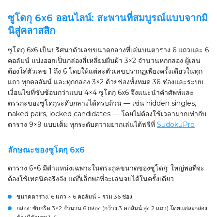
ซูโดกุ 6x6 ออนไลน์: สะพานที่สมบูรณ์แบบจากมิ
นิสู่คลาสสิก
ซูโดกุ 6x6 เป็นปริศนาตัวเลขขนาดกลางที่เล่นบนตาราง 6 แถวและ 6
คอลัมน์ แบ่งออกเป็นกล่องสี่เหลี่ยมผืนผ้า 3×2 จำนวนหกกล่อง ผู้เล่น
ต้องใส่ตัวเลข 1 ถึง 6 โดยให้แต่ละตัวเลขปรากฏเพียงครั้งเดียวในทุก
แถว ทุกคอลัมน์ และทุกกล่อง 3×2 ด้วยช่องทั้งหมด 36 ช่องและระบบ
เงื่อนไขที่ซับซ้อนกว่าแบบ 4×4 ซูโดกุ 6x6 จึงแนะนำคำศัพท์และ
ตรรกะของซูโดกุระดับกลางได้ครบถ้วน — เช่น hidden singles,
naked pairs, locked candidates — โดยไม่ต้องใช้เวลามากเท่ากับ
ตาราง 9×9 แบบเต็ม ทุกระดับความยากเล่นได้ฟรีที่
SudokuPro
ลักษณะของซูโดกุ 6x6
ตาราง 6×6 มีตำแหน่งเฉพาะในตระกูลขนาดของซูโดกุ: ใหญ่พอที่จะ
ต้องใช้เทคนิคจริงจัง แต่ก็เล็กพอที่จะเล่นจบได้ในครั้งเดียว
ขนาดตาราง
: 6 แถว × 6 คอลัมน์ = รวม 36 ช่อง
กล่อง
: ซับกริด 3×2 จำนวน 6 กล่อง (กว้าง 3 คอลัมน์ สูง 2 แถว) โดยแต่ละกล่อง