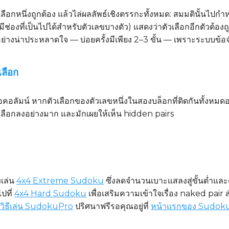
ตัวเลือกหนึ่งถูกต้อง แล้วไล่ผลลัพธ์เชิงตรรกะทั้งหมด: สมมตินั้นไป
มีช่องที่เป็นไปได้สำหรับตัวเลขบางตัว) แสดงว่าตัวเลือกอีกตัวต้องถ
อย่างน่าประหลาดใจ — บ่อยครั้งมีเพียง 2–3 ขั้น — เพราะระบบข้
เลือก
อคอลัมน์ หากตัวเลือกของตัวเลขหนึ่งในสองบล็อกที่ติดกันทั้งหมดอ
เลือกลงอย่างมาก และมักเผยให้เห็น hidden pairs
งเล่น
4x4 Extreme Sudoku
ซึ่งลดจำนวนเบาะแสลงสู่ขั้นต่ำและต้
ปที่
4x4 Hard Sudoku
เพื่อเสริมความเข้าใจเรื่อง naked pair
ือวิธีเล่น SudokuPro
ปริศนาฟรีรอคุณอยู่ที่
หน้าแรกของ Sudok