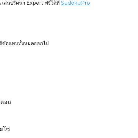
นปริศนา Expert ฟรีได้ที่
SudokuPro
ได้ชัดแทบทั้งหมดออกไป
้นตอน
ยโซ่