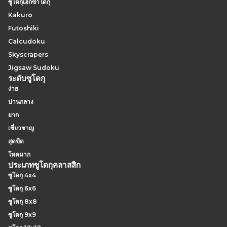
ซูโดกุเฮ็กซาโดกุ
Kakuro
Futoshiki
Calcudoku
Skyscrapers
Jigsaw Sudoku
ระดับซูโดกุ
ง่าย
ปานกลาง
ยาก
เชี่ยวชาญ
สุดขีด
โหดมาก
ประเภทซูโดกุคลาสสิก
ซูโดกุ 4x4
ซูโดกุ 6x6
ซูโดกุ 8x8
ซูโดกุ 9x9