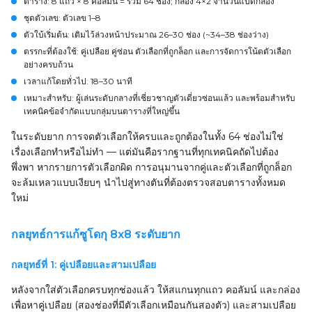
ตาราง
: 8 แถว × 8 คอลัมน์ = รวม 64 ช่อง; กล่อง 4×2 จำนวนแปดกล่อง
ชุดตัวเลข
: ตัวเลข 1–8
ตัวใบ้เริ่มต้น
: เติมไว้ล่วงหน้าประมาณ 26–30 ช่อง (~34–38 ช่องว่าง)
ตรรกะที่ต้องใช้
: คู่เปลือย คู่ซ่อน ตัวเลือกที่ถูกล็อก และการจัดการโน้ตตัวเลือก
อย่างครบถ้วน
เวลาแก้โดยทั่วไป
: 18–30 นาที
เหมาะสำหรับ
: ผู้เล่นระดับกลางที่เชี่ยวชาญตัวเดี่ยวซ่อนแล้ว และพร้อมสำหรับ
เทคนิคข้อจำกัดแบบกลุ่มบนตารางที่ใหญ่ขึ้น
ในระดับยาก การจดตัวเลือกให้ครบและถูกต้องในทั้ง 64 ช่องไม่ใช่
เรื่องเลือกทำหรือไม่ทำ — แต่มันคือรากฐานที่ทุกเทคนิคถัดไปต้อง
พึ่งพา หากรายการตัวเลือกผิด การอนุมานจากคู่และตัวเลือกที่ถูกล็อก
จะล้มเหลวแบบเงียบๆ นำไปสู่ทางตันที่ต้องตรวจสอบตารางทั้งหมด
ใหม่
กลยุทธ์การแก้ซูโดกุ 8x8 ระดับยาก
กลยุทธ์ที่ 1: คู่เปลือยและสามเปลือย
หลังจากใส่ตัวเลือกครบทุกช่องแล้ว ให้สแกนทุกแถว คอลัมน์ และกล่อง
เพื่อหาคู่เปลือย (สองช่องที่มีตัวเลือกเหมือนกันสองตัว) และสามเปลือย