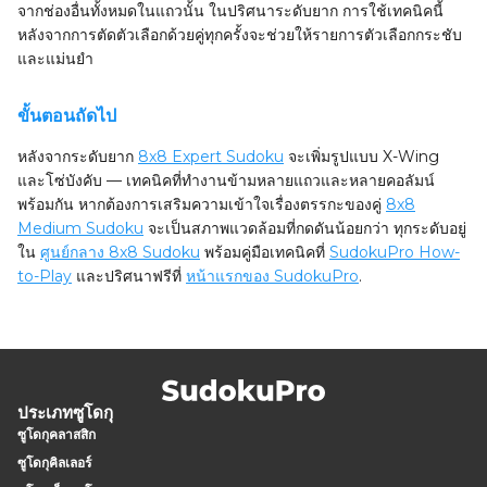
จากช่องอื่นทั้งหมดในแถวนั้น ในปริศนาระดับยาก การใช้เทคนิคนี้
หลังจากการตัดตัวเลือกด้วยคู่ทุกครั้งจะช่วยให้รายการตัวเลือกกระชับ
และแม่นยำ
ขั้นตอนถัดไป
หลังจากระดับยาก
8x8 Expert Sudoku
จะเพิ่มรูปแบบ X-Wing
และโซ่บังคับ — เทคนิคที่ทำงานข้ามหลายแถวและหลายคอลัมน์
พร้อมกัน หากต้องการเสริมความเข้าใจเรื่องตรรกะของคู่
8x8
Medium Sudoku
จะเป็นสภาพแวดล้อมที่กดดันน้อยกว่า ทุกระดับอยู่
ใน
ศูนย์กลาง 8x8 Sudoku
พร้อมคู่มือเทคนิคที่
SudokuPro How-
to-Play
และปริศนาฟรีที่
หน้าแรกของ SudokuPro
.
ประเภทซูโดกุ
ซูโดกุคลาสสิก
ซูโดกุคิลเลอร์