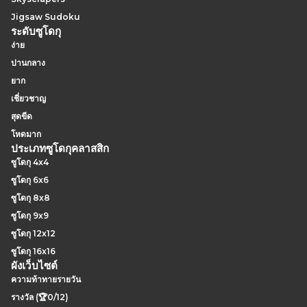
Jigsaw Sudoku
ระดับซูโดกุ
ง่าย
ปานกลาง
ยาก
เชี่ยวชาญ
สุดขีด
โหดมาก
ประเภทซูโดกุคลาสสิก
ซูโดกุ 4x4
ซูโดกุ 6x6
ซูโดกุ 8x8
ซูโดกุ 9x9
ซูโดกุ 12x12
ซูโดกุ 16x16
ผังเว็บไซต์
ความท้าทายรายวัน
รางวัล (🏆0/12)