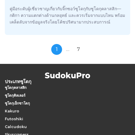
คู่มือระดับผู้เชี่ยวชาญเกี่ยวกับจิ๊กซอว์ซูโดกุกับซูโดกุคลาสสิก—
กติกา ความแตกต่างด้านกลยุทธ์ และควรเริ่มจากแบบไหน พร้อม
เคล็ดลับจากข้อมูลจริงโดยโค้ชปริศนามากประสบการณ์
1
…
7
ประเภทซูโดกุ
ซูโดกุคลาสสิก
ซูโดกุคิลเลอร์
ซูโดกุเฮ็กซาโดกุ
Kakuro
Futoshiki
Calcudoku
Skyscrapers