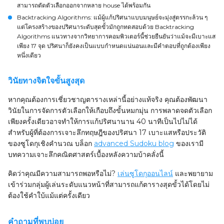
สามารถตัดตัวเลือกออกจากหลาย house ได้พร้อมกัน
Backtracking Algorithms: แม้ผู้แก้ปริศนาแบบมนุษย์จะมุ่งสู่ตรรกะล้วน ๆ
แต่โครงสร้างของปริศนาระดับสุดขั้วมักถูกทดสอบด้วย Backtracking
Algorithms แนวทางจากวิทยาการคอมพิวเตอร์นี้ช่วยยืนยันว่าแม้จะมีเบาะแส
เพียง 17 จุด ปริศนาก็ยังคงเป็นแบบกำหนดแน่นอนและมีคำตอบที่ถูกต้องเพียง
หนึ่งเดียว
วินัยทางจิตใจขั้นสูงสุด
หากคุณต้องการเชี่ยวชาญตารางเหล่านี้อย่างแท้จริง คุณต้องพัฒนา
วินัยในการจัดการตัวเลือกให้เกือบถึงขั้นหมกมุ่น การพลาดจดตัวเลือก
เพียงครั้งเดียวอาจทำให้การแก้ปริศนานาน 40 นาทีเป็นไปไม่ได้
สำหรับผู้ที่ต้องการเจาะลึกทฤษฎีของปริศนา 17 เบาะแสหรือประวัติ
ของซูโดกุเชิงคำนวณ บล็อก
advanced Sudoku blog
ของเรามี
บทความเจาะลึกคณิตศาสตร์เบื้องหลังความบ้าคลั่งนี้
คิดว่าคุณมีความสามารถพอหรือไม่?
เล่นซูโดกุออนไลน์
และพยายาม
เข้าร่วมกลุ่มผู้เล่นระดับแนวหน้าที่สามารถแก้ตารางสุดขั้วได้โดยไม่
ต้องใช้คำใบ้แม้แต่ครั้งเดียว
คำถามที่พบบ่อย