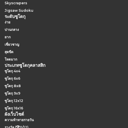
Skyscrapers
Jigsaw Sudoku
ระดับซูโดกุ
ง่าย
ปานกลาง
ยาก
เชี่ยวชาญ
สุดขีด
โหดมาก
ประเภทซูโดกุคลาสสิก
ซูโดกุ 4x4
ซูโดกุ 6x6
ซูโดกุ 8x8
ซูโดกุ 9x9
ซูโดกุ 12x12
ซูโดกุ 16x16
ผังเว็บไซต์
ความท้าทายรายวัน
รางวัล (🏆0/12)