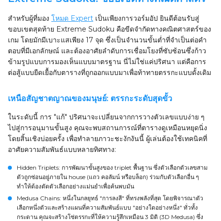
สำหรับผู้ที่มอง
โหมด Expert
เป็นเพียงการวอร์มอัป ยินดีต้อนรับสู่
ขอบเขตสุดท้าย Extreme Sudoku คือขีดจำกัดทางคณิตศาสตร์ของ
เกม โดยมักมีเบาะแสเพียง 17 จุด ซึ่งเป็นจำนวนขั้นต่ำที่จำเป็นต่อคำ
ตอบที่มีเอกลักษณ์ และต้องอาศัยลำดับการเชื่อมโยงที่ซับซ้อนซึ่งก้าว
ข้ามรูปแบบการมองเห็นแบบมาตรฐาน นี่ไม่ใช่แค่ปริศนา แต่คือการ
ต่อสู้แบบยืดเยื้อกับตารางที่ถูกออกแบบมาเพื่อท้าทายตรรกะแบบดั้งเดิม
เหนือสัญชาตญาณของมนุษย์: ตรรกะระดับสุดขั้ว
ในระดับนี้ การ "แก้" ปริศนาจะเปลี่ยนจากการวางตัวเลขแบบง่าย ๆ
ไปสู่การอนุมานขั้นสูง คุณจะพบสถานการณ์ที่ตารางดูเหมือนหยุดนิ่ง
โดยสิ้นเชิงบ่อยครั้ง เพื่อทำลายภาวะชะงักงันนี้ ผู้เล่นต้องใช้เทคนิคที่
อาศัยความสัมพันธ์แบบหลายทิศทาง:
Hidden Triplets: การพัฒนาขั้นสูงของ triplet พื้นฐาน ซึ่งตัวเลือกตัวเลขสาม
ตัวถูกซ่อนอยู่ภายใน house (แถว คอลัมน์ หรือบล็อก) ร่วมกับตัวเลือกอื่น ๆ
ทำให้ต้องตัดตัวเลือกอย่างแม่นยำเพื่อค้นพบมัน
Medusa Chains: หนึ่งในกลยุทธ์ "การลงสี" ที่ทรงพลังที่สุด โดยพิจารณาตัว
เลือกหนึ่งตัวและสร้างแผนที่ความสัมพันธ์แบบ "อย่างใดอย่างหนึ่ง" ทั่วทั้ง
กระดาน คุณจะสร้างโซ่ตรรกะที่ให้ความรู้สึกเหมือน 3 มิติ (3D Medusa) ซึ่ง