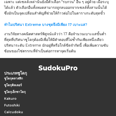
เฉพาะ แต่เซลล์เหล่านั้นยังมีตัวเลือก "รบกวน" อื่น ๆ อยู่ด้วย เมื่อระบุ
ได้แล้ว ตัวเลือกอื่นทั้งหมดสามารถถูกลบออกจากเซลล์ทั้งสามนั้นได้
ซึ่งมักเป็นจุดเปลี่ยนสำคัญที่ช่วยให้ก้าวต่อไปในตารางระดับสุดขั้ว
ทำไมปริศนา Extreme บางชุดจึงมีเพียง 17 เบาะแส?
งานวิจัยทางคณิตศาสตร์พิสูจน์แล้วว่า 17 คือจำนวนเบาะแสขั้นต่ำ
ที่สุดที่ปริศนาซูโดกุต้องมีเพื่อให้มีคำตอบที่ไม่ซ้ำกันเพียงหนึ่งเดียว
ปริศนาระดับ Extreme มักอยู่ที่หรือใกล้ขีดจำกัดนี้ เพื่อเพิ่มความซับ
ซ้อนของโซ่ตรรกะที่จำเป็นต่อการหาจุดเริ่มต้น
ประเภทซูโดกุ
ซูโดกุคลาสสิก
ซูโดกุคิลเลอร์
ซูโดกุเฮ็กซาโดกุ
Kakuro
Futoshiki
Calcudoku