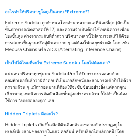
อะไรทำให้ปริศนาซูโดกุเป็นแบบ "Extreme"?
Extreme Sudoku ถูกกำหนดโดยจำนวนเบาะแสที่น้อยที่สุด (มักเป็น
ขั้นต่ำทางคณิตศาสตร์ที่ 17) และความจำเป็นต้องใช้เทคนิคการเชื่อม
โยงขั้นสูง ต่างจากระดับที่ต่ำกว่า ปริศนาเหล่านี้ไม่สามารถแก้ได้ด้วย
การสแกนพื้นฐานหรือคู่ตัวเลขง่าย ๆ แต่ต้องใช้กลยุทธ์ระดับโลก เช่น
Medusa Chains หรือ AICs (Alternating Inference Chains)
เป็นไปได้ไหมที่จะไข Extreme Sudoku โดยไม่ต้องเดา?
แน่นอน ปริศนาทุกชุดบน SudokuPro ได้รับการตรวจสอบด้วย
คอมพิวเตอร์แล้วว่ามีคำตอบที่เป็นเอกลักษณ์และสามารถเข้าถึงได้ด้วย
ตรรกะล้วน ๆ แม้การอนุมานที่ต้องใช้จะซับซ้อนอย่างยิ่ง แต่หากคุณ
เชี่ยวชาญเทคนิคการตัดตัวเลือกขั้นสูงอย่างครบถ้วน ก็ไม่จำเป็นต้อง
ใช้การ "ลองผิดลองถูก" เลย
Hidden Triplets คืออะไร?
Hidden Triplets เกิดขึ้นเมื่อมีตัวเลือกตัวเลขสามตัวปรากฏอยู่ใน
เซลล์เพียงสามช่องภายในแถว คอลัมน์ หรือบล็อกใดบล็อกหนึ่งโดย