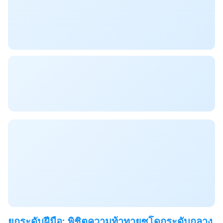
ยกระดับฝีมือ: พิชิตความท้าทายซูโดกุระดับกลาง