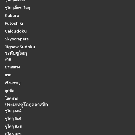
ซูโดกุเฮ็กซาโดกุ
Kakuro
Futoshiki
Calcudoku
Skyscrapers
Jigsaw Sudoku
ระดับซูโดกุ
ง่าย
ปานกลาง
ยาก
เชี่ยวชาญ
สุดขีด
โหดมาก
ประเภทซูโดกุคลาสสิก
ซูโดกุ 4x4
ซูโดกุ 6x6
ซูโดกุ 8x8
ซูโดกุ 9x9