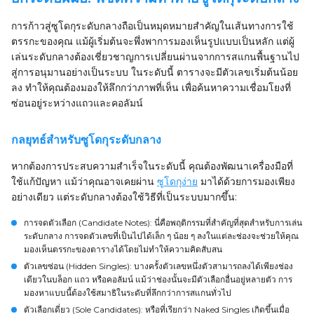
การก้าวสู่ซูโดกุระดับกลางถือเป็นหมุดหมายสำคัญในเส้นทางการใช้
ตรรกะของคุณ แม้ผู้เริ่มต้นจะพึ่งพาการมองเห็นรูปแบบเป็นหลัก แต่ผู้
เล่นระดับกลางต้องเชี่ยวชาญการเปลี่ยนผ่านจากการสแกนพื้นฐานไป
สู่การอนุมานอย่างเป็นระบบ ในระดับนี้ ตารางจะมีตัวเลขเริ่มต้นน้อย
ลง ทำให้คุณต้องมองให้ลึกกว่าภาพที่เห็น เพื่อค้นหาความเชื่อมโยงที่
ซ่อนอยู่ระหว่างแถวและคอลัมน์
กลยุทธ์สำหรับซูโดกุระดับกลาง
หากต้องการประสบความสำเร็จในระดับนี้ คุณต้องพัฒนาเครื่องมือที่
ใช้แก้ปัญหา แม้ว่าคุณอาจเคยผ่าน
ซูโดกุง่าย
มาได้ด้วยการมองเพียง
อย่างเดียว แต่ระดับกลางต้องใช้วิธีที่เป็นระบบมากขึ้น:
การจดตัวเลือก (Candidate Notes)
: นี่คือพฤติกรรมที่สำคัญที่สุดสำหรับการเล่น
ระดับกลาง การจดตัวเลขที่เป็นไปได้เล็ก ๆ น้อย ๆ ลงในแต่ละช่องจะช่วยให้คุณ
มองเห็นตรรกะของตารางได้โดยไม่ทำให้ความคิดสับสน
ตัวเลขซ่อน (Hidden Singles)
: บางครั้งตัวเลขหนึ่งตัวสามารถลงได้เพียงช่อง
เดียวในบล็อก แถว หรือคอลัมน์ แม้ว่าช่องนั้นจะมีตัวเลือกอื่นอยู่หลายตัว การ
มองหาแบบนี้ต้องใช้สมาธิในระดับที่ลึกกว่าการสแกนทั่วไป
ตัวเลือกเดี่ยว (Sole Candidates)
: หรือที่เรียกว่า Naked Singles เกิดขึ้นเมื่อ