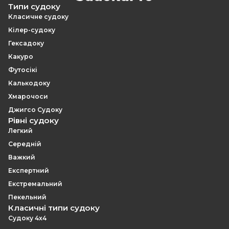
Типи судоку
Класичне судоку
Кілер-судоку
Гексадоку
Какуро
Футосікі
Калькодоку
Хмарочоси
Джигсо Судоку
Рівні судоку
Легкий
Середній
Важкий
Експертний
Екстремальний
Пекельний
Класичні типи судоку
Судоку 4x4