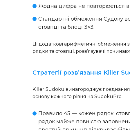
Жодна цифра не повторюється в 
Стандартні обмеження Судоку все
стовпці та блоці 3×3.
Ці додаткові арифметичні обмеження зм
рядки та стовпці, розв’язувачі починают
Стратегії розв’язання Killer S
Killer Sudoku винагороджує поєднання 
основу кожного рівня на SudokuPro:
Правило 45
— кожен рядок, стовпе
рядок майже повністю заповнений 
простий принцип відкриває більше