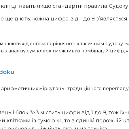
клітці
, навіть якщо стандартні правила Судоку
 ще діють: кожна цифра від 1 до 9 з’являється
інюють хід логіки порівняно з класичним Судоку. З
ь з аналізу сум кліток і можливих комбінацій цифр, я
udoku
арифметичних міркувань і традиційного перегляду С
ць і блок 3×3 містить цифри від 1 до 9, тож ї
клітками із сумою 41, то в єдиній порожній кл
 висновків, ніж будь-яка інша техніка.