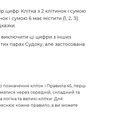
цифр. Клітка з 2 клітинок і сумою
нок і сумою 6 має містити {1, 2, 3}.
дказки.
 виключити ці цифри з інших
ритих парах Судоку, але застосована
о позначення кліток і Правила 45, перш
іматися через середній, складний та
 логіка та великі клітки. Для
ояснює кожне правило, а ви можете