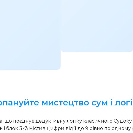
 опануйте мистецтво сум і лог
ка, що поєднує дедуктивну логіку класичного Судок
ь і блок 3×3 містив цифри від 1 до 9 рівно по одному 