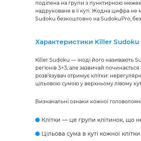
поділена на групи з пунктирною межею
надруковане в її куті. Жодна цифра не 
Sudoku безкоштовно на SudokuPro, без р
Характеристики Killer Sudoku
Killer Sudoku — іноді його називають
регіонів 3×3, але зазвичай починається 
розв’язувач отримує клітки: нерегулярн
цільовою сумою у верхньому лівому кут
Визначальні ознаки кожної головоломки 
Клітки
— це групи клітинок, що н
Цільова сума
в куті кожної клітк