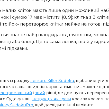
 малих кліток мають лише один можливий набір 
тинок і сумою 17 має містити {8, 9}; клітка з 3 кліти
 і трійок» перетворює клітки майже на готові пі
ви знаєте набір кандидатів для клітки, можна
овпці або блоці. Це та сама логіка, що й у відк
мі підказки.
ніть із розділу
легкого Killer Sudoku
, щоб звикнути д
 того як ваша швидкість зростатиме, ви зможете підн
екстремальний
і
злий
рівні, де домінують перехресна
ого Судоку наш
інструкція як грати
крок за кроком п
рінку SudokuPro
, щоб дослідити інші варіанти.