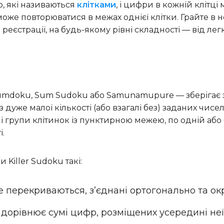
, які називаються
клітками
, і цифри в кожній клітці
може повторюватися в межах однієї клітки. Грайте в 
еєстрації, на будь-якому рівні складності — від легк
 Sumdoku, Sum Sudoku або Samunamupure — зберігає з
з дуже малої кількості (або взагалі без) заданих чисе
і групи клітинок із пунктирною межею, по одній або
і.
Killer Sudoku такі:
е перекриваються, з’єднані ортогонально та о
и дорівнює сумі цифр, розміщених усередині неї