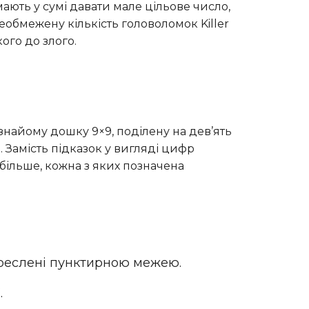
 мають у сумі давати мале цільове число,
необмежену кількість головоломок Killer
ого до злого.
найому дошку 9×9, поділену на дев’ять
л. Замість підказок у вигляді цифр
 більше, кожна з яких позначена
креслені пунктирною межею.
.