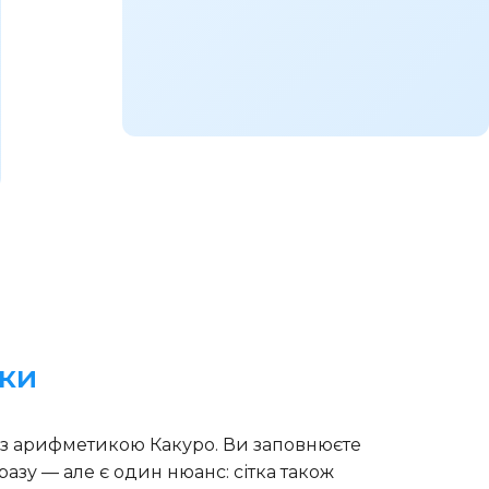
іки
у з арифметикою Какуро. Ви заповнюєте
разу — але є один нюанс: сітка також