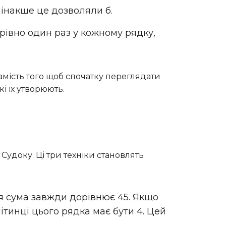
 інакше це дозволяли б.
 рівно один раз у кожному рядку,
амість того щоб спочатку переглядати
кі їх утворюють.
удоку. Ці три техніки становлять
хня сума завжди дорівнює 45. Якщо
ітинці цього рядка має бути 4. Цей