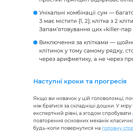
Унікальні комбінації сум
— багато
3 має містити {1, 2}; клітка з 2 клі
Запам’ятовування цих «killer-пар
Виключення за клітками
— щойно 
клітинок у тому самому рядку, ст
через арифметику, а не через пря
Наступні кроки та прогресія
Якщо ви новачок у цій головоломці, поч
ніж братися за складніші дошки. У міру
експертний рівні, а згодом спробувати
повторення основних механік класичн
будь-коли повернутися на
головну сто