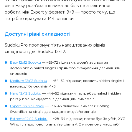
рівні Easy розв’язання вимагає більше аналітичної
роботи, ніж Expert у форматі 9×9 — просто тому, що
потрібно врахувати 144 клітинки.
Доступні рівні складності
SudokuPro пропонує п’ять налаштованих рівнів
складності для Sudoku 12×12:
Easy 12x12 Sudoku
— ~65–72 підказки; розв’язується за
допомогою naked singles і прямого сканування дванадцяти
символів
Medium 12x12 Sudoku
— ~54–62 підказки; вводить hidden singles і
взаємодії блок-лінія 4×3
Hard 12x12 Sudoku
— ~44–52 підказки; потребує naked і hidden
pairs у полі кандидатів із дванадцяти символів
Expert 12x12 Sudoku
— ~36–43 підказки; вимагає X-Wing і
Swordfish на сітці з дванадцяти рядків/стовпців
Extreme 12x12 Sudoku
— ~28–34 підказки; потребує Jellyfish, XYZ-
Wing і ланцюгового аналізу рівня AIC у повному масштабі