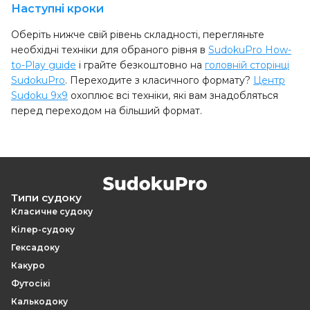
Наступні кроки
Оберіть нижче свій рівень складності, перегляньте
необхідні техніки для обраного рівня в
SudokuPro How-
to-Play guide
і грайте безкоштовно на
головній сторінці
SudokuPro
. Переходите з класичного формату?
Центр
Sudoku 9x9
охоплює всі техніки, які вам знадобляться
перед переходом на більший формат.
Типи судоку
Класичне судоку
Кілер-судоку
Гексадоку
Какуро
Футосікі
Калькодоку