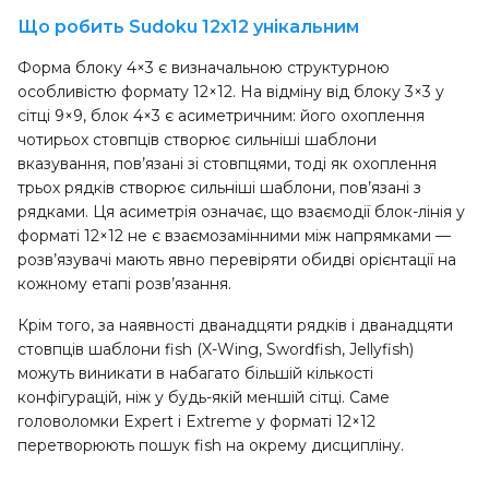
Що робить Sudoku 12x12 унікальним
Форма блоку 4×3 є визначальною структурною
особливістю формату 12×12. На відміну від блоку 3×3 у
сітці 9×9, блок 4×3 є асиметричним: його охоплення
чотирьох стовпців створює сильніші шаблони
вказування, пов’язані зі стовпцями, тоді як охоплення
трьох рядків створює сильніші шаблони, пов’язані з
рядками. Ця асиметрія означає, що взаємодії блок-лінія у
форматі 12×12 не є взаємозамінними між напрямками —
розв’язувачі мають явно перевіряти обидві орієнтації на
кожному етапі розв’язання.
Крім того, за наявності дванадцяти рядків і дванадцяти
стовпців шаблони fish (X-Wing, Swordfish, Jellyfish)
можуть виникати в набагато більшій кількості
конфігурацій, ніж у будь-якій меншій сітці. Саме
головоломки Expert і Extreme у форматі 12×12
перетворюють пошук fish на окрему дисципліну.