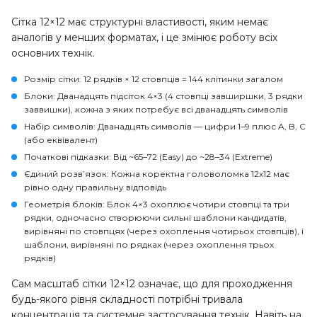
Сітка 12×12 має структурні властивості, яким немає
аналогів у менших форматах, і це змінює роботу всіх
основних технік.
Розмір сітки
: 12 рядків × 12 стовпців = 144 клітинки загалом
Блоки
: Дванадцять підсіток 4×3 (4 стовпці завширшки, 3 рядки
заввишки), кожна з яких потребує всі дванадцять символів
Набір символів
: Дванадцять символів — цифри 1–9 плюс A, B, C
(або еквівалент)
Початкові підказки
: Від ~65–72 (Easy) до ~28–34 (Extreme)
Єдиний розв’язок
: Кожна коректна головоломка 12x12 має
рівно одну правильну відповідь
Геометрія блоків
: Блок 4×3 охоплює чотири стовпці та три
рядки, одночасно створюючи сильні шаблони кандидатів,
вирівняні по стовпцях (через охоплення чотирьох стовпців), і
шаблони, вирівняні по рядках (через охоплення трьох
рядків)
Сам масштаб сітки 12×12 означає, що для проходження
будь-якого рівня складності потрібні тривала
концентрація та системне застосування технік. Навіть на