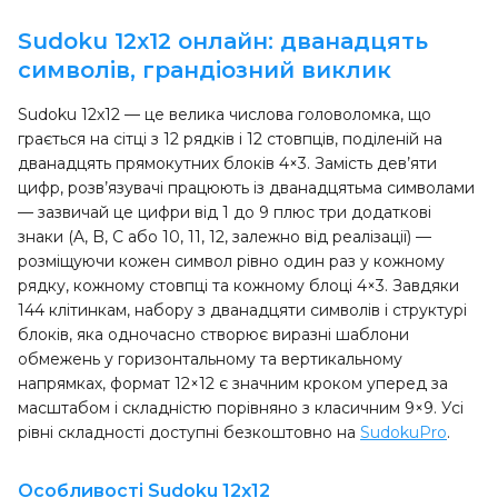
Sudoku 12x12 онлайн: дванадцять
символів, грандіозний виклик
Sudoku 12x12 — це велика числова головоломка, що
грається на сітці з 12 рядків і 12 стовпців, поділеній на
дванадцять прямокутних блоків 4×3. Замість дев’яти
цифр, розв’язувачі працюють із дванадцятьма символами
— зазвичай це цифри від 1 до 9 плюс три додаткові
знаки (A, B, C або 10, 11, 12, залежно від реалізації) —
розміщуючи кожен символ рівно один раз у кожному
рядку, кожному стовпці та кожному блоці 4×3. Завдяки
144 клітинкам, набору з дванадцяти символів і структурі
блоків, яка одночасно створює виразні шаблони
обмежень у горизонтальному та вертикальному
напрямках, формат 12×12 є значним кроком уперед за
масштабом і складністю порівняно з класичним 9×9. Усі
рівні складності доступні безкоштовно на
SudokuPro
.
Особливості Sudoku 12x12