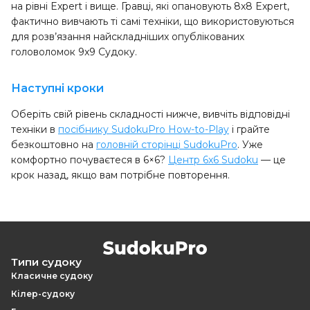
на рівні Expert і вище. Гравці, які опановують 8x8 Expert,
фактично вивчають ті самі техніки, що використовуються
для розв’язання найскладніших опублікованих
головоломок 9x9 Судоку.
Наступні кроки
Оберіть свій рівень складності нижче, вивчіть відповідні
техніки в
посібнику SudokuPro How-to-Play
і грайте
безкоштовно на
головній сторінці SudokuPro
. Уже
комфортно почуваєтеся в 6×6?
Центр 6x6 Sudoku
— це
крок назад, якщо вам потрібне повторення.
Типи судоку
Класичне судоку
Кілер-судоку