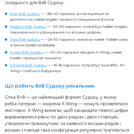
складності для 8x8 Судоку:
Easy 8x8 Sudoku
— ~38–42 підказки; розв’язується за
допомогою naked singles і прямого сканування блоків
Medium 8x8 Sudoku
— ~32–36 підказок; потребує hidden singles і
перехресного штрихування по восьми цифрах
Hard 8x8 Sudoku
— ~26–30 підказок; вимагає naked і hidden pairs,
а також locked candidates
Expert 8x8 Sudoku
— ~20–24 підказки; вводить X-Wing, naked
triples і примусові ланцюги
Extreme 8x8 Sudoku
— ~15–18 підказок; потребує Swordfish, XY-
Wing і глибокої біфуркації
Що робить 8x8 Судоку унікальним
Сітка 8×8 — це найменший формат Судоку, у якому
рибні патерни — зокрема X-Wing — можуть проявлятися
змістовно. X-Wing вимагає, щоб кандидати певної цифри
вирівнювалися рівно по двох рядках і двох стовпцях,
утворюючи прямокутник; за наявності восьми рядків і
восьми стовпців така конфігурація регулярно трапляється