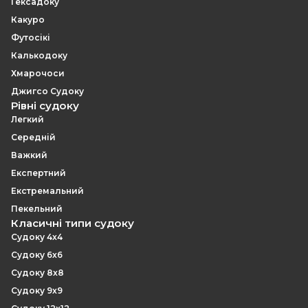
Гексадоку
Какуро
Футосікі
Калькодоку
Хмарочоси
Джигсо Судоку
Рівні судоку
Легкий
Середній
Важкий
Експертний
Екстремальний
Пекельний
Класичні типи судоку
Судоку 4x4
Судоку 6x6
Судоку 8x8
Судоку 9x9