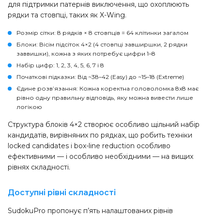
для підтримки патернів виключення, що охоплюють
рядки та стовпці, таких як X-Wing.
Розмір сітки
: 8 рядків × 8 стовпців = 64 клітинки загалом
Блоки
: Вісім підсіток 4×2 (4 стовпці завширшки, 2 рядки
заввишки), кожна з яких потребує цифри 1–8
Набір цифр
: 1, 2, 3, 4, 5, 6, 7 і 8
Початкові підказки
: Від ~38–42 (Easy) до ~15–18 (Extreme)
Єдине розв’язання
: Кожна коректна головоломка 8x8 має
рівно одну правильну відповідь, яку можна вивести лише
логікою
Структура блоків 4×2 створює особливо щільний набір
кандидатів, вирівняних по рядках, що робить техніки
locked candidates і box-line reduction особливо
ефективними — і особливо необхідними — на вищих
рівнях складності.
Доступні рівні складності
SudokuPro пропонує п’ять налаштованих рівнів