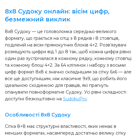
8x8 Судоку онлайн: вісім цифр,
безмежний виклик
8x8 Судоку — це головоломка середньо-великого
формату, що грається на сітці з 8 рядків і 8 стовпців,
поділеній на вісім прямокутних блоків 4×2. Розв’язувачі
розміщують цифри від 1 до 8 так, щоб кожна цифра рівно
один раз зустрічалася в кожному рядку, кожному стовпці
та кожному блоці 4×2. За 64 клітинок і набору з восьми
цифр формат 8x8 є значно складнішим за сітку 6x6 — але
все ще доступнішим, ніж класичне 9x9, що робить його
ідеальною сходинкою для гравців, які прагнуть
опанувати повноформатне Судоку. Усі рівні складності
доступні безкоштовно на
SudokuPro
.
Особливості 8x8 Судоку
Сітка 8×8 має структурні властивості, яких немає в
менших форматах, насамперед достатньо велику сітку