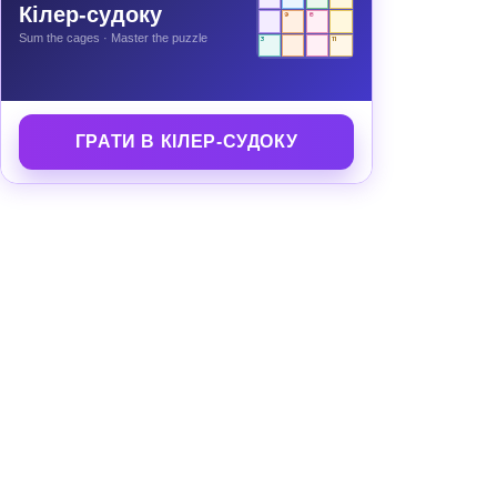
Кілер-судоку
9
8
Sum the cages · Master the puzzle
3
11
ГРАТИ В КІЛЕР-СУДОКУ