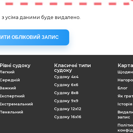
 з усіма даними буде видалено.
ИТИ ОБЛІКОВИЙ ЗАПИС
Рівні судоку
Класичні типи
Карта
судоку
Легкий
Щоденн
Судоку 4x4
Середній
Нагород
Судоку 6x6
Важкий
Блог
Судоку 8x8
Експертний
Як гра
Судоку 9x9
Екстремальний
Історі
Судоку 12x12
Пекельний
Видали
Судоку 16x16
запис
Політи
конфід