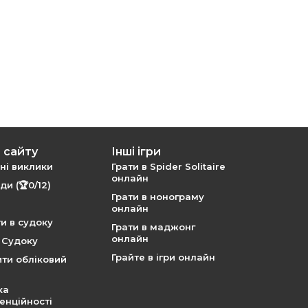
 сайту
Інші ігри
і виклики
Грати в Spider Solitaire
онлайн
и (🏆0/12)
Грати в нонограму
онлайн
ти в судоку
Грати в маджонг
онлайн
я Судоку
Грайте в ігри онлайн
ти обліковий
ка
енційності