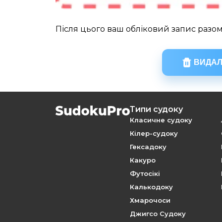
Після цього ваш обліковий запис разом
ВИДАЛ
Типи судоку
Класичне судоку
Кілер-судоку
Гексадоку
Какуро
Футосікі
Калькодоку
Хмарочоси
Джигсо Судоку