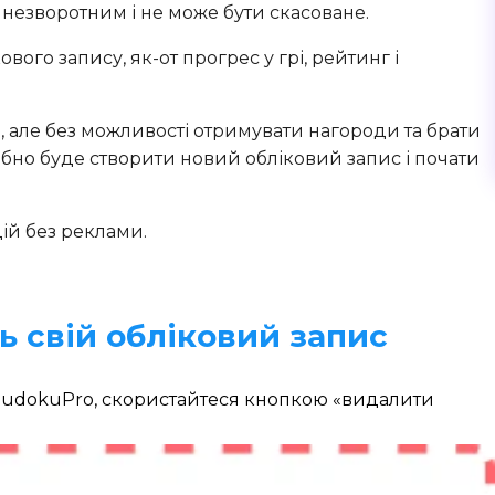
незворотним і не може бути скасоване.
кового запису, як-от прогрес у грі, рейтинг і
, але без можливості отримувати нагороди та брати
рібно буде створити новий обліковий запис і почати
цій без реклами.
ть свій обліковий запис
 SudokuPro, скористайтеся кнопкою «видалити