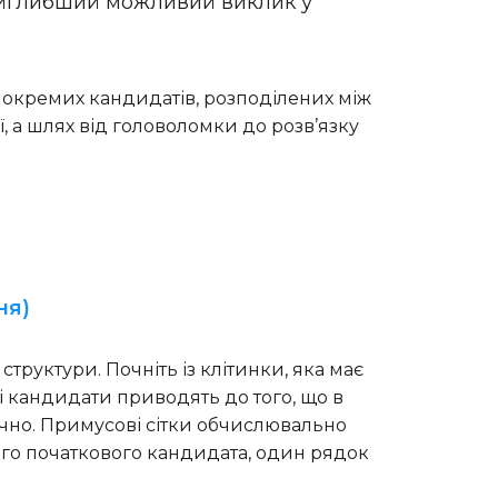
найглибший можливий виклик у
0 окремих кандидатів, розподілених між
ї, а шлях від головоломки до розв’язку
ня)
уктури. Почніть із клітинки, яка має
і кандидати приводять до того, що в
начно. Примусові сітки обчислювально
ого початкового кандидата, один рядок