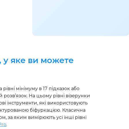
 у яке ви можете
івні мінімуму в 17 підказок або
 розв’язок. На цьому рівні візерунки
ові інструменти, які використовують
уктурованою біфуркацією. Класична
ом, за яким вимірюють усі інші рівні
Pro
.