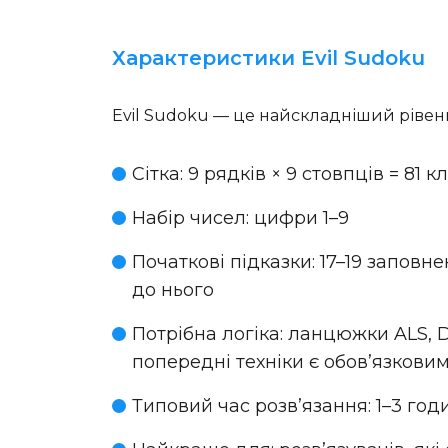
Характеристики Evil Sudoku
Evil Sudoku — це найскладніший рівень
Сітка
: 9 рядків × 9 стовпців = 81 к
Набір чисел
: цифри 1–9
Початкові підказки
: 17–19 заповн
до нього
Потрібна логіка
: ланцюжки ALS, D
попередні техніки є обов’язкови
Типовий час розв’язання
: 1–3 го