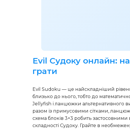
Evil Судоку онлайн: н
грати
Evil Sudoku — це найскладніший рівень
близько до нього, тобто до математично
Jellyfish і ланцюжки альтернативного в
разом із примусовими сітками, ланцюж
схема блоків 3×3 робить застосовними вс
складності Судоку. Грайте в необмежен