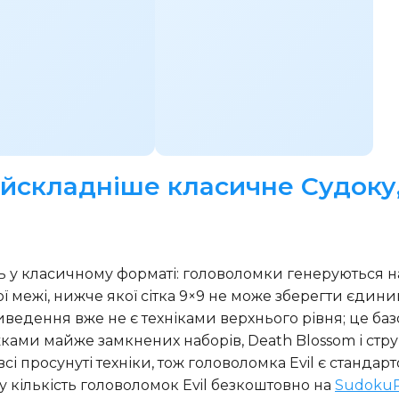
айскладніше класичне Судоку,
 у класичному форматі: головоломки генеруються на р
ї межі, нижче якої сітка 9×9 не може зберегти єдиний
иведення вже не є техніками верхнього рівня; це баз
ками майже замкнених наборів, Death Blossom і стр
і просунуті техніки, тож головоломка Evil є стандарт
у кількість головоломок Evil безкоштовно на
Sudoku