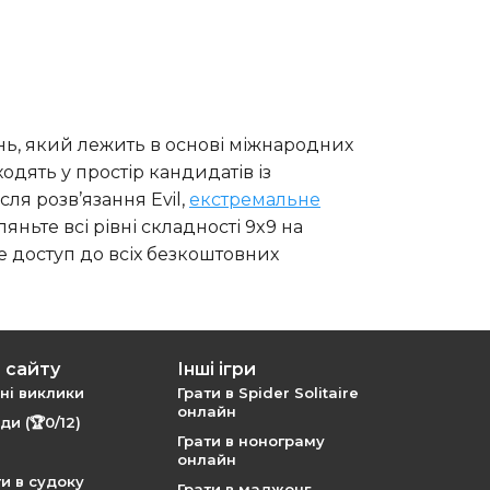
нь, який лежить в основі міжнародних
ходять у простір кандидатів із
ля розв’язання Evil,
екстремальне
ляньте всі рівні складності 9x9 на
е доступ до всіх безкоштовних
 сайту
Інші ігри
і виклики
Грати в Spider Solitaire
онлайн
и (🏆0/12)
Грати в нонограму
онлайн
ти в судоку
Грати в маджонг