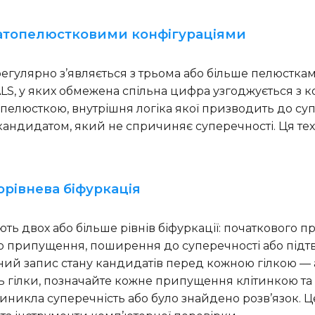
багатопелюстковими конфігураціями
регулярно з’являється з трьома або більше пелюсткам
ALS, у яких обмежена спільна цифра узгоджується з
 пелюсткою, внутрішня логіка якої призводить до су
кандидатом, який не спричиняє суперечності. Ця тех
торівнева біфуркація
ть двох або більше рівнів біфуркації: початкового 
го припущення, поширення до суперечності або під
повний запис стану кандидатів перед кожною гілкою 
гілки, позначайте кожне припущення клітинкою та к
иникла суперечність або було знайдено розв’язок. Ц