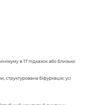
 мінімуму в 17 підказок або близько
ми, структурована біфуркація; усі