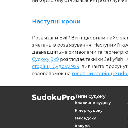
використовують змагальні розв’язувачі
Наступні кроки
Розв’язали Evil? Ви підкорили найскл
змагань із розв’язування. Наступний кр
дванадцятьма символами та геометрію бл
Судоку 9x9
розглядає техніки Jellyfish і
сторінці Судоку 9x9
, вивчайте просунут
головоломок на
головній сторінці Sud
Типи судоку
Класичне судоку
Кілер-судоку
Гексадоку
Какуро