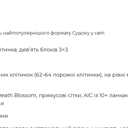
 найпопулярнішого формату Судоку у світі.
літинка; дев’ять блоків 3×3
ених клітинок (62–64 порожні клітинки), на рівні
eath Blossom, примусові сітки, AIC із 10+ ланка
ми
дини