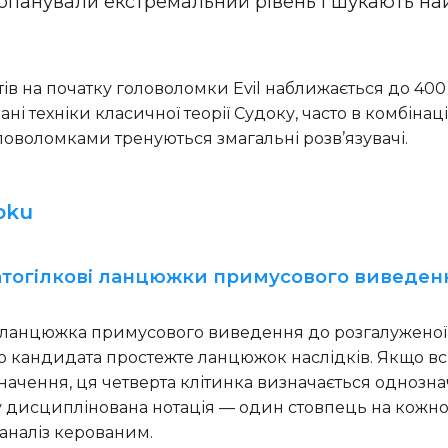
які опанували екстремальний рівень і шукають 
атів на початку головоломки Evil наближається до 40
і техніки класичної теорії Судоку, часто в комбінаці
оловоломками тренуються змагальні розв’язувачі.
oku
агатогілкові ланцюжки примусового виведен
анцюжка примусового виведення до розгалуженої стр
о кандидата простежте ланцюжок наслідків. Якщо вс
 значення, ця четверта клітинка визначається одноз
му дисциплінована нотація — один стовпець на кожн
аналіз керованим.