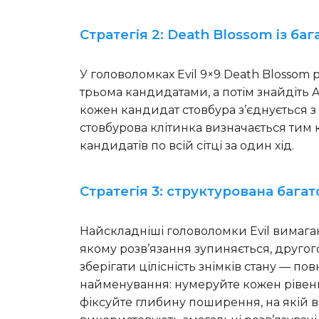
Стратегія 2: Death Blossom із 
У головоломках Evil 9×9 Death Blossom 
трьома кандидатами, а потім знайдіть 
кожен кандидат стовбура з’єднується з
стовбурова клітинка визначається тим 
кандидатів по всій сітці за один хід.
Стратегія 3: структурована бага
Найскладніші головоломки Evil вимагаю
якому розв’язання зупиняється, друго
зберігати цілісність знімків стану — 
найменування: нумеруйте кожен рівень 
фіксуйте глибину поширення, на якій в