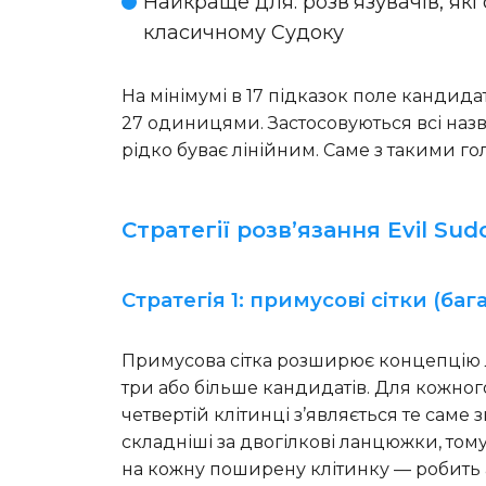
Найкраще для
: розв’язувачів, 
класичному Судоку
На мінімумі в 17 підказок поле кандид
27 одиницями. Застосовуються всі назван
рідко буває лінійним. Саме з такими г
Стратегії розв’язання Evil Sud
Стратегія 1: примусові сітки (б
Примусова сітка розширює концепцію л
три або більше кандидатів. Для кожног
четвертій клітинці з’являється те саме
складніші за двогілкові ланцюжки, то
на кожну поширену клітинку — робить 