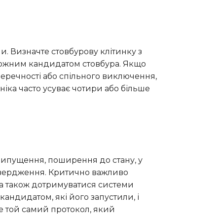
и. Визначте стовбурову клітинку з
 кожним кандидатом стовбура. Якщо
перечності або спільного виключення,
ніка часто усуває чотири або більше
припущення, поширення до стану, у
твердження. Критично важливо
— а також дотримуватися системи
андидатом, які його запустили, і
е той самий протокол, який