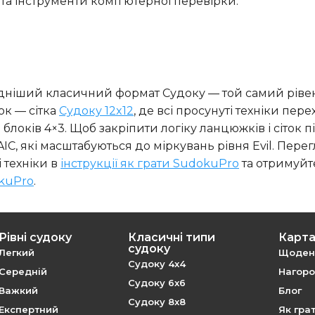
 та інструменти комп’ютерної перевірки.
адніший класичний формат Судоку — той самий ріве
ок — сітка
Судоку 12x12
, де всі просунуті техніки пере
оків 4×3. Щоб закріпити логіку ланцюжків і сіток піс
 AIC, які масштабуються до міркувань рівня Evil. Перег
і техніки в
інструкції як грати SudokuPro
та отримуйт
okuPro
.
Рівні судоку
Класичні типи
Карта
судоку
Легкий
Щоденн
Судоку 4x4
Середній
Нагород
Судоку 6x6
Важкий
Блог
Судоку 8x8
Експертний
Як гра