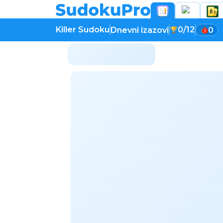
Killer Sudoku
0/12
Dnevni izazovi
0