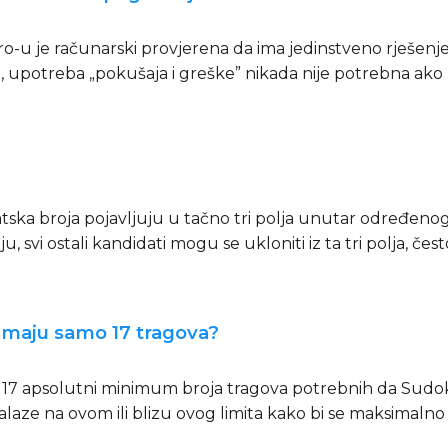
u je računarski provjerena da ima jedinstveno rješenje
 upotreba „pokušaja i greške” nikada nije potrebna ako
ska broja pojavljuju u tačno tri polja unutar određenog re
, svi ostali kandidati mogu se ukloniti iz ta tri polja, 
maju samo 17 tragova?
je 17 apsolutni minimum broja tragova potrebnih da Sud
laze na ovom ili blizu ovog limita kako bi se maksimalno