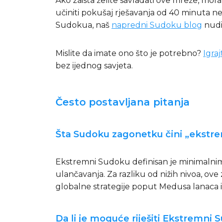
Ako zaista želite savladati ove mreže, mo
učiniti pokušaj rješavanja od 40 minuta nem
Sudokua, naš
napredni Sudoku blog
nudi
Mislite da imate ono što je potrebno?
Igra
bez ijednog savjeta.
Često postavljana pitanja
Šta Sudoku zagonetku čini „ekst
Ekstremni Sudoku definisan je minimaln
ulančavanja. Za razliku od nižih nivoa, ov
globalne strategije poput Medusa lanaca il
Da li je moguće riješiti Ekstremni