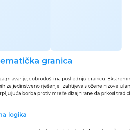
ematička granica
zagrijavanje, dobrodošli na posljednju granicu. Ekstremn
nih za jedinstveno rješenje i zahtijeva složene nizove ul
rpljujuća borba protiv mreže dizajnirane da prkosi tradici
na logika