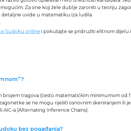
rate razviti gotovo opsesivan nivo urednosti kandidata. 
ogućim. Za one koji žele dublje zaroniti u teoriju zagone
 detaljne uvide u matematiku iza ludila.
jte Sudoku online
i pokušajte se pridružiti elitnom dijel
remnom”?
im brojem tragova (često matematičkim minimumom od 1
e zagonetke se ne mogu riješiti osnovnim skeniranjem ili 
i AIC-a (Alternating Inference Chains).
 Sudoku bez pogađanja?