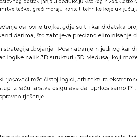
ostavnog postavljanja u dedukciju visokog nivoa. Često će
 mrtve tačke, igrači moraju koristiti tehnike koje uključuj
ređenje osnovne trojke, gdje su tri kandidatska br
andidatima, što zahtijeva precizno eliminisanje da 
h strategija „bojanja”. Posmatranjem jednog kan
e lanac logike nalik 3D strukturi (3D Medusa) koji m
ki rješavači teže čistoj logici, arhitektura ekstre
stup iz računarstva osigurava da, uprkos samo 17 
spravno rješenje.