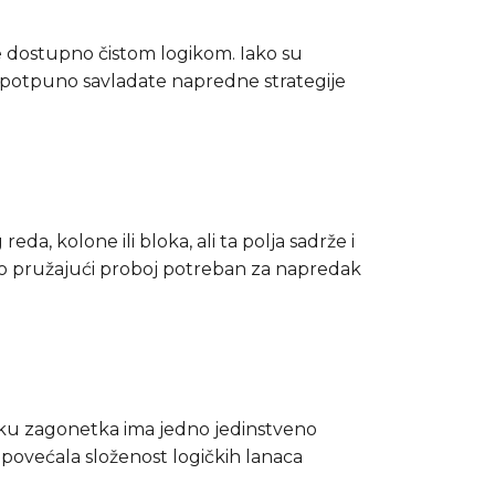
 dostupno čistom logikom. Iako su
 potpuno savladate napredne strategije
da, kolone ili bloka, ali ta polja sadrže i
često pružajući proboj potreban za napredak
oku zagonetka ima jedno jedinstveno
 povećala složenost logičkih lanaca