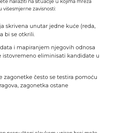
te nailaziti na situacije u kojima mreža
u višesmjerne zavisnosti:
oja skrivena unutar jedne kuće (reda,
bi se otkrili.
didata i mapiranjem njegovih odnosa
ože istovremeno eliminisati kandidate u
mne zagonetke često se testira pomoću
tragova, zagonetka ostane