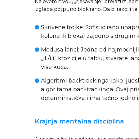
Na ovom nivou, „rješavanje” prelazi iz jedn
izgleda potpuno blokirano. Da bi razbili te
Skrivene trojke: Sofisticirano unap
kolone ili bloka) zajedno s drugim k
Medusa lanci: Jedna od najmoćniji
„ili/ili” kroz cijelu tablu, stvarat
više kuća.
Algoritmi backtrackinga: Iako ljuds
algoritama backtrackinga. Ovaj pri
deterministička i ima tačno jedno i
Krajnja mentalna disciplina