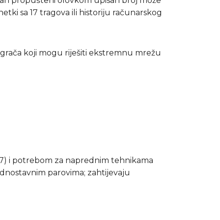
Jedan propušteni olovkom upisan broj može
tki sa 17 tragova ili historiju računarskog
u igrača koji mogu riješiti ekstremnu mrežu
7) i potrebom za naprednim tehnikama
jednostavnim parovima; zahtijevaju