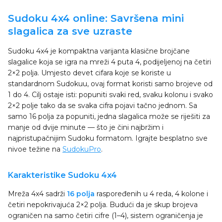
Sudoku 4x4 online: Savršena mini
slagalica za sve uzraste
Sudoku 4x4 je kompaktna varijanta klasične brojčane
slagalice koja se igra na mreži 4 puta 4, podijeljenoj na četiri
2×2 polja. Umjesto devet cifara koje se koriste u
standardnom Sudokuu, ovaj format koristi samo brojeve od
1 do 4. Cilj ostaje isti: popuniti svaki red, svaku kolonu i svako
2×2 polje tako da se svaka cifra pojavi tačno jednom. Sa
samo 16 polja za popuniti, jedna slagalica može se riješiti za
manje od dvije minute — što je čini najbržim i
najpristupačnijim Sudoku formatom. Igrajte besplatno sve
nivoe težine na
SudokuPro
.
Karakteristike Sudoku 4x4
Mreža 4x4 sadrži
16 polja
raspoređenih u 4 reda, 4 kolone i
četiri nepokrivajuća 2×2 polja. Budući da je skup brojeva
ograničen na samo četiri cifre (1–4), sistem ograničenja je