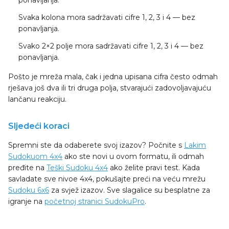
ponavljanja.
Svaka kolona
mora sadržavati cifre 1, 2, 3 i 4 — bez
ponavljanja.
Svako 2×2 polje
mora sadržavati cifre 1, 2, 3 i 4 — bez
ponavljanja.
Pošto je mreža mala, čak i jedna upisana cifra često odmah
rješava još dva ili tri druga polja, stvarajući zadovoljavajuću
lančanu reakciju.
Sljedeći koraci
Spremni ste da odaberete svoj izazov? Počnite s
Lakim
Sudokuom 4x4
ako ste novi u ovom formatu, ili odmah
pređite na
Teški Sudoku 4x4
ako želite pravi test. Kada
savladate sve nivoe 4x4, pokušajte preći na veću mrežu
Sudoku 6x6
za svjež izazov. Sve slagalice su besplatne za
igranje na
početnoj stranici SudokuPro
.