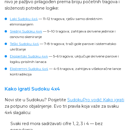
nivo je pažljivo prilagođen prema broju početnih tragova i
složenosti potrebne logike:
Laki Sudoku 4x4
— 11–12 tragova; rješiv samo direktnim
eliminisanjem
Srednji Sudoku 4x4
— 9–10 tragova; zahtijeva skrivene jedinice i
osnovno skeniranje
Teški Sudoku 4x4
— 7–8 tragova; traži gole parove i sistematsko
ukrštanje
Ekspertski Sudoku 4x4
— 5–6 tragova; uključuje skrivene parove i
logiku prisilnih lanaca
Ekstremni Sudoku 4x4
— 4–5 tragova; zahtijeva višekoračne lance
kontradikcija
Kako igrati Sudoku 4x4
Novi ste u Sudokuu? Posjetite
SudokuPro vodič Kako igrati
za potpuno objašnjenje. Evo tri pravila koja važe za svaku
4x4 slagalicu:
Svaki red
mora sadržavati cifre 1, 2, 3 i 4 — bez