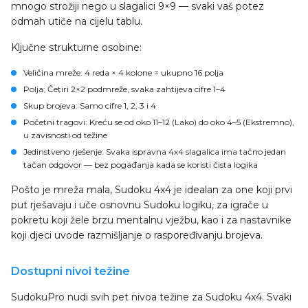
mnogo strožiji nego u slagalici 9×9 — svaki vaš potez
odmah utiče na cijelu tablu.
Ključne strukturne osobine:
Veličina mreže
: 4 reda × 4 kolone = ukupno 16 polja
Polja
: Četiri 2×2 podmreže, svaka zahtijeva cifre 1–4
Skup brojeva
: Samo cifre 1, 2, 3 i 4
Početni tragovi
: Kreću se od oko 11–12 (Lako) do oko 4–5 (Ekstremno),
u zavisnosti od težine
Jedinstveno rješenje
: Svaka ispravna 4x4 slagalica ima tačno jedan
tačan odgovor — bez pogađanja kada se koristi čista logika
Pošto je mreža mala, Sudoku 4x4 je idealan za one koji prvi
put rješavaju i uče osnovnu Sudoku logiku, za igrače u
pokretu koji žele brzu mentalnu vježbu, kao i za nastavnike
koji djeci uvode razmišljanje o raspoređivanju brojeva.
Dostupni nivoi težine
SudokuPro nudi svih pet nivoa težine za Sudoku 4x4. Svaki