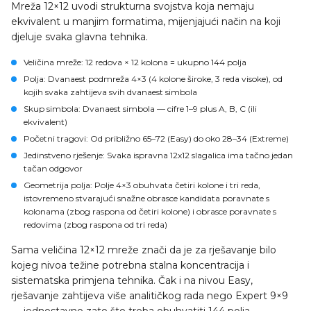
Mreža 12×12 uvodi strukturna svojstva koja nemaju
ekvivalent u manjim formatima, mijenjajući način na koji
djeluje svaka glavna tehnika.
Veličina mreže
: 12 redova × 12 kolona = ukupno 144 polja
Polja
: Dvanaest podmreža 4×3 (4 kolone široke, 3 reda visoke), od
kojih svaka zahtijeva svih dvanaest simbola
Skup simbola
: Dvanaest simbola — cifre 1–9 plus A, B, C (ili
ekvivalent)
Početni tragovi
: Od približno 65–72 (Easy) do oko 28–34 (Extreme)
Jedinstveno rješenje
: Svaka ispravna 12x12 slagalica ima tačno jedan
tačan odgovor
Geometrija polja
: Polje 4×3 obuhvata četiri kolone i tri reda,
istovremeno stvarajući snažne obrasce kandidata poravnate s
kolonama (zbog raspona od četiri kolone) i obrasce poravnate s
redovima (zbog raspona od tri reda)
Sama veličina 12×12 mreže znači da je za rješavanje bilo
kojeg nivoa težine potrebna stalna koncentracija i
sistematska primjena tehnika. Čak i na nivou Easy,
rješavanje zahtijeva više analitičkog rada nego Expert 9×9