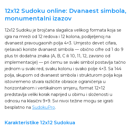
12x12 Sudoku online: Dvanaest simbola,
monumentalni izazov
12x12 Sudoku je brojčana slagalica velikog formata koja se
igra na mreži od 12 redova i 12 kolona, podijeljenoj na
dvanaest pravougaonih polja 4×3. Umjesto devet cifara,
rješavači koriste dvanaest simbola — obično cifre od 1 do 9
plus tri dodatna znaka (A, B, C ili 10, 11, 12, zavisno od
implementacije) — pri čemu se svaki simbol postavlja tačno
jednom u svaki red, svaku kolonu i svako polje 4×3. Sa 144
polja, skupom od dvanaest simbola i strukturom polja koja
istovremeno stvara različite obrasce ograničenja u
horizontalnom i vertikalnom smjeru, format 12×12
predstavlja veliki korak naprijed u obimu i složenosti u
odnosu na klasični 9×9. Svi nivoi težine mogu se igrati
besplatno na
SudokuPro
.
Karakteristike 12x12 Sudokua