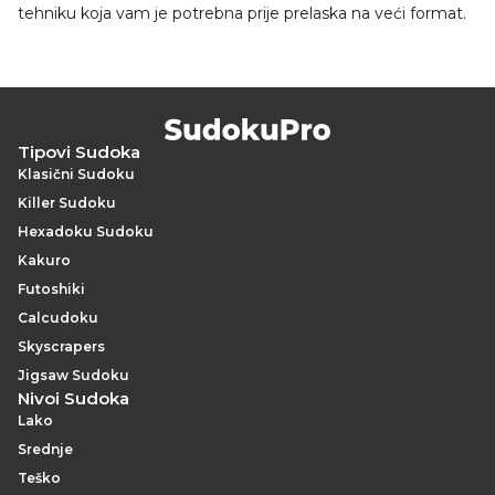
tehniku koja vam je potrebna prije prelaska na veći format.
Tipovi Sudoka
Klasični Sudoku
Killer Sudoku
Hexadoku Sudoku
Kakuro
Futoshiki
Calcudoku
Skyscrapers
Jigsaw Sudoku
Nivoi Sudoka
Lako
Srednje
Teško