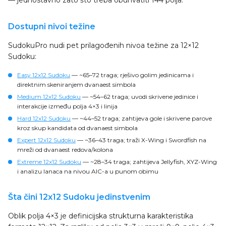
— jednostavno zato što treba obuhvatiti 144 polja.
Dostupni nivoi težine
SudokuPro nudi pet prilagođenih nivoa težine za 12×12
Sudoku:
Easy 12x12 Sudoku
— ~65–72 traga; rješivo golim jedinicama i
direktnim skeniranjem dvanaest simbola
Medium 12x12 Sudoku
— ~54–62 traga; uvodi skrivene jedinice i
interakcije između polja 4×3 i linija
Hard 12x12 Sudoku
— ~44–52 traga; zahtijeva gole i skrivene parove
kroz skup kandidata od dvanaest simbola
Expert 12x12 Sudoku
— ~36–43 traga; traži X-Wing i Swordfish na
mreži od dvanaest redova/kolona
Extreme 12x12 Sudoku
— ~28–34 traga; zahtijeva Jellyfish, XYZ-Wing
i analizu lanaca na nivou AIC-a u punom obimu
Šta čini 12x12 Sudoku jedinstvenim
Oblik polja 4×3 je definicijska strukturna karakteristika