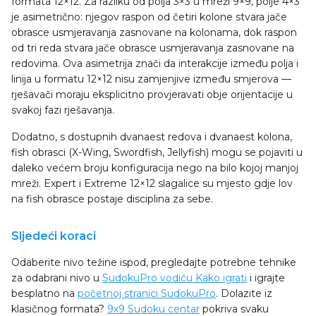
formata 12×12. Za razliku od polja 3×3 u mreži 9×9, polje 4×3
je asimetrično: njegov raspon od četiri kolone stvara jače
obrasce usmjeravanja zasnovane na kolonama, dok raspon
od tri reda stvara jače obrasce usmjeravanja zasnovane na
redovima. Ova asimetrija znači da interakcije između polja i
linija u formatu 12×12 nisu zamjenjive između smjerova —
rješavači moraju eksplicitno provjeravati obje orijentacije u
svakoj fazi rješavanja.
Dodatno, s dostupnih dvanaest redova i dvanaest kolona,
fish obrasci (X-Wing, Swordfish, Jellyfish) mogu se pojaviti u
daleko većem broju konfiguracija nego na bilo kojoj manjoj
mreži. Expert i Extreme 12×12 slagalice su mjesto gdje lov
na fish obrasce postaje disciplina za sebe.
Sljedeći koraci
Odaberite nivo težine ispod, pregledajte potrebne tehnike
za odabrani nivo u
SudokuPro vodiču Kako igrati
i igrajte
besplatno na
početnoj stranici SudokuPro
. Dolazite iz
klasičnog formata?
9x9 Sudoku centar
pokriva svaku