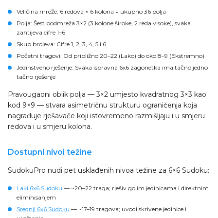
Veličina mreže
: 6 redova × 6 kolona = ukupno 36 polja
Polja
: Šest podmreža 3×2 (3 kolone široke, 2 reda visoke), svaka
zahtijeva cifre 1–6
Skup brojeva
: Cifre 1, 2, 3, 4, 5 i 6
Početni tragovi
: Od približno 20–22 (Lako) do oko 8–9 (Ekstremno)
Jedinstveno rješenje
: Svaka ispravna 6x6 zagonetka ima tačno jedno
tačno rješenje
Pravougaoni oblik polja — 3×2 umjesto kvadratnog 3×3 kao
kod 9×9 — stvara asimetričnu strukturu ograničenja koja
nagrađuje rješavače koji istovremeno razmišljaju i u smjeru
redova i u smjeru kolona.
Dostupni nivoi težine
SudokuPro nudi pet usklađenih nivoa težine za 6×6 Sudoku:
Laki 6x6 Sudoku
— ~20–22 traga; rješiv golim jedinicama i direktnim
eliminisanjem
Srednji 6x6 Sudoku
— ~17–19 tragova; uvodi skrivene jedinice i