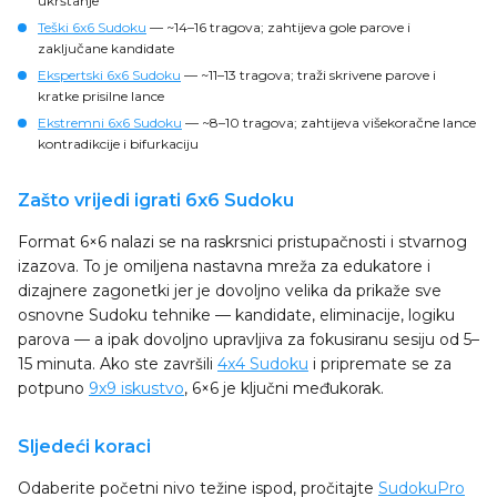
ukrštanje
Teški 6x6 Sudoku
— ~14–16 tragova; zahtijeva gole parove i
zaključane kandidate
Ekspertski 6x6 Sudoku
— ~11–13 tragova; traži skrivene parove i
kratke prisilne lance
Ekstremni 6x6 Sudoku
— ~8–10 tragova; zahtijeva višekoračne lance
kontradikcije i bifurkaciju
Zašto vrijedi igrati 6x6 Sudoku
Format 6×6 nalazi se na raskrsnici pristupačnosti i stvarnog
izazova. To je omiljena nastavna mreža za edukatore i
dizajnere zagonetki jer je dovoljno velika da prikaže sve
osnovne Sudoku tehnike — kandidate, eliminacije, logiku
parova — a ipak dovoljno upravljiva za fokusiranu sesiju od 5–
15 minuta. Ako ste završili
4x4 Sudoku
i pripremate se za
potpuno
9x9 iskustvo
, 6×6 je ključni međukorak.
Sljedeći koraci
Odaberite početni nivo težine ispod, pročitajte
SudokuPro