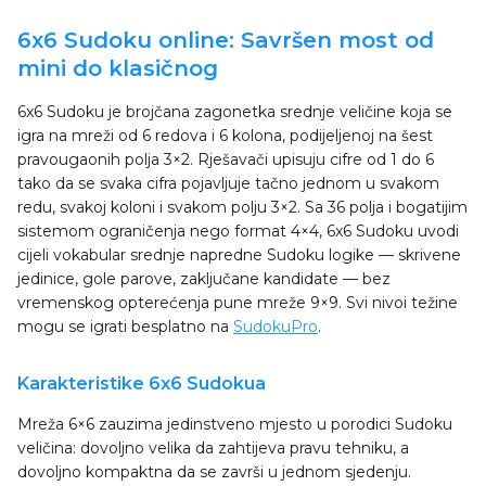
6x6 Sudoku online: Savršen most od
mini do klasičnog
6x6 Sudoku je brojčana zagonetka srednje veličine koja se
igra na mreži od 6 redova i 6 kolona, podijeljenoj na šest
pravougaonih polja 3×2. Rješavači upisuju cifre od 1 do 6
tako da se svaka cifra pojavljuje tačno jednom u svakom
redu, svakoj koloni i svakom polju 3×2. Sa 36 polja i bogatijim
sistemom ograničenja nego format 4×4, 6x6 Sudoku uvodi
cijeli vokabular srednje napredne Sudoku logike — skrivene
jedinice, gole parove, zaključane kandidate — bez
vremenskog opterećenja pune mreže 9×9. Svi nivoi težine
mogu se igrati besplatno na
SudokuPro
.
Karakteristike 6x6 Sudokua
Mreža 6×6 zauzima jedinstveno mjesto u porodici Sudoku
veličina: dovoljno velika da zahtijeva pravu tehniku, a
dovoljno kompaktna da se završi u jednom sjedenju.