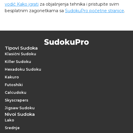
vodič Kako igrati
za objašnjenja tehnika i pristupite svim
besplatnim zagonetkama sa
SudokuPro početne stranice
.
Tipovi Sudoka
Klasični Sudoku
Killer Sudoku
Hexadoku Sudoku
Kakuro
Futoshiki
Calcudoku
Skyscrapers
Jigsaw Sudoku
Nivoi Sudoka
Lako
Srednje