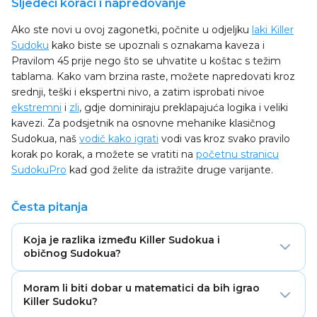
Sljedeći koraci i napredovanje
Ako ste novi u ovoj zagonetki, počnite u odjeljku
laki Killer
Sudoku
kako biste se upoznali s oznakama kaveza i
Pravilom 45 prije nego što se uhvatite u koštac s težim
tablama. Kako vam brzina raste, možete napredovati kroz
srednji, teški i ekspertni nivo, a zatim isprobati nivoe
ekstremni
i
zli
, gdje dominiraju preklapajuća logika i veliki
kavezi. Za podsjetnik na osnovne mehanike klasičnog
Sudokua, naš
vodič kako igrati
vodi vas kroz svako pravilo
korak po korak, a možete se vratiti na
početnu stranicu
SudokuPro
kad god želite da istražite druge varijante.
Česta pitanja
Koja je razlika između Killer Sudokua i
običnog Sudokua?
Obični Sudoku vam daje skup unaprijed popunjenih
Moram li biti dobar u matematici da bih igrao
brojeva kao početne tragove. Killer Sudoku većinu ili
Killer Sudoku?
sve te tragove zamjenjuje kavezima — grupama ćelija