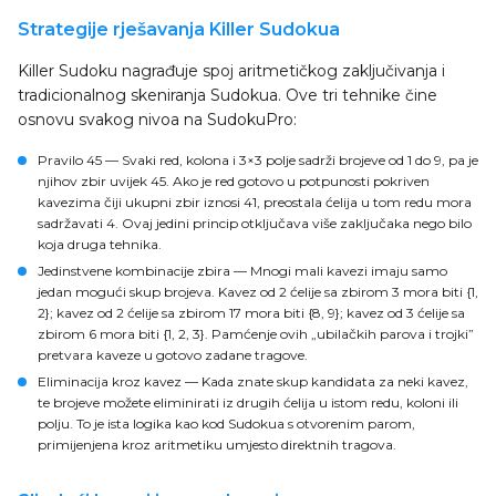
Strategije rješavanja Killer Sudokua
Killer Sudoku nagrađuje spoj aritmetičkog zaključivanja i
tradicionalnog skeniranja Sudokua. Ove tri tehnike čine
osnovu svakog nivoa na SudokuPro:
Pravilo 45
— Svaki red, kolona i 3×3 polje sadrži brojeve od 1 do 9, pa je
njihov zbir uvijek 45. Ako je red gotovo u potpunosti pokriven
kavezima čiji ukupni zbir iznosi 41, preostala ćelija u tom redu mora
sadržavati 4. Ovaj jedini princip otključava više zaključaka nego bilo
koja druga tehnika.
Jedinstvene kombinacije zbira
— Mnogi mali kavezi imaju samo
jedan mogući skup brojeva. Kavez od 2 ćelije sa zbirom 3 mora biti {1,
2}; kavez od 2 ćelije sa zbirom 17 mora biti {8, 9}; kavez od 3 ćelije sa
zbirom 6 mora biti {1, 2, 3}. Pamćenje ovih „ubilačkih parova i trojki”
pretvara kaveze u gotovo zadane tragove.
Eliminacija kroz kavez
— Kada znate skup kandidata za neki kavez,
te brojeve možete eliminirati iz drugih ćelija u istom redu, koloni ili
polju. To je ista logika kao kod Sudokua s otvorenim parom,
primijenjena kroz aritmetiku umjesto direktnih tragova.