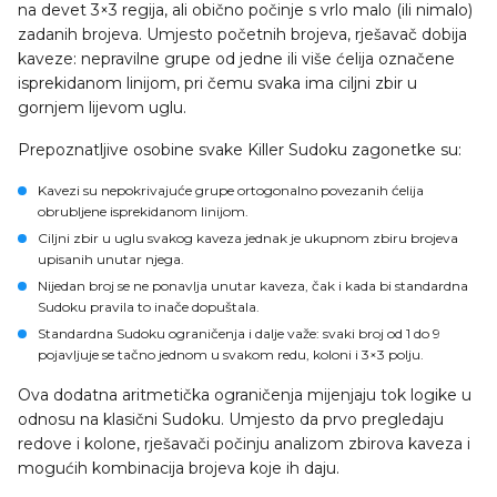
na devet 3×3 regija, ali obično počinje s vrlo malo (ili nimalo)
zadanih brojeva. Umjesto početnih brojeva, rješavač dobija
kaveze: nepravilne grupe od jedne ili više ćelija označene
isprekidanom linijom, pri čemu svaka ima ciljni zbir u
gornjem lijevom uglu.
Prepoznatljive osobine svake Killer Sudoku zagonetke su:
Kavezi
su nepokrivajuće grupe ortogonalno povezanih ćelija
obrubljene isprekidanom linijom.
Ciljni zbir
u uglu svakog kaveza jednak je ukupnom zbiru brojeva
upisanih unutar njega.
Nijedan broj se ne ponavlja unutar kaveza
, čak i kada bi standardna
Sudoku pravila to inače dopuštala.
Standardna Sudoku ograničenja i dalje važe: svaki broj od 1 do 9
pojavljuje se tačno jednom u svakom redu, koloni i 3×3 polju.
Ova dodatna aritmetička ograničenja mijenjaju tok logike u
odnosu na klasični Sudoku. Umjesto da prvo pregledaju
redove i kolone, rješavači počinju analizom zbirova kaveza i
mogućih kombinacija brojeva koje ih daju.