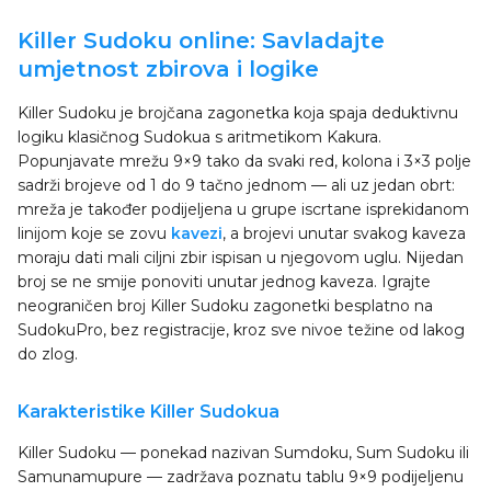
Killer Sudoku online: Savladajte
umjetnost zbirova i logike
Killer Sudoku je brojčana zagonetka koja spaja deduktivnu
logiku klasičnog Sudokua s aritmetikom Kakura.
Popunjavate mrežu 9×9 tako da svaki red, kolona i 3×3 polje
sadrži brojeve od 1 do 9 tačno jednom — ali uz jedan obrt:
mreža je također podijeljena u grupe iscrtane isprekidanom
linijom koje se zovu
kavezi
, a brojevi unutar svakog kaveza
moraju dati mali ciljni zbir ispisan u njegovom uglu. Nijedan
broj se ne smije ponoviti unutar jednog kaveza. Igrajte
neograničen broj Killer Sudoku zagonetki besplatno na
SudokuPro, bez registracije, kroz sve nivoe težine od lakog
do zlog.
Karakteristike Killer Sudokua
Killer Sudoku — ponekad nazivan Sumdoku, Sum Sudoku ili
Samunamupure — zadržava poznatu tablu 9×9 podijeljenu