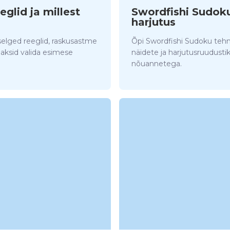
eglid ja millest
Swordfishi Sudok
harjutus
selged reeglid, raskusastme
Õpi Swordfishi Sudoku teh
aksid valida esimese
näidete ja harjutusruudusti
nõuannetega.