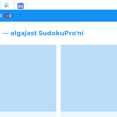
2
0
 — algajast SudokuPro'ni