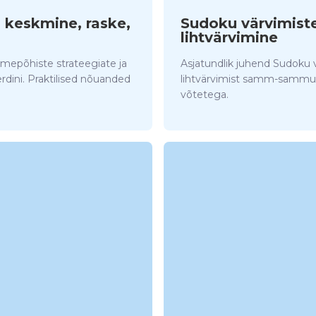
 keskmine, raske,
Sudoku värvimiste
lihtvärvimine
mepõhiste strateegiate ja
Asjatundlik juhend Sudoku v
rdini. Praktilised nõuanded
lihtvärvimist samm-sammuli
võtetega.