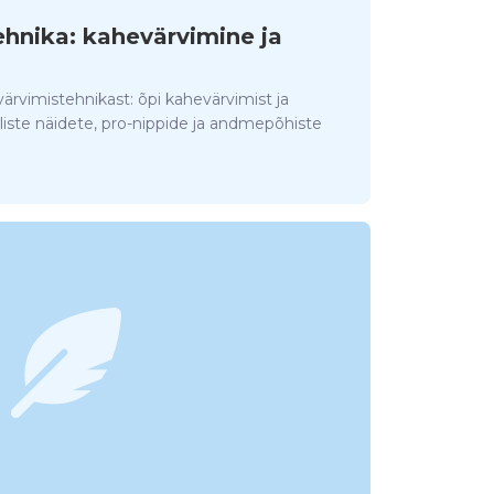
hnika: kahevärvimine ja
ärvimistehnikast: õpi kahevärvimist ja
ste näidete, pro-nippide ja andmepõhiste