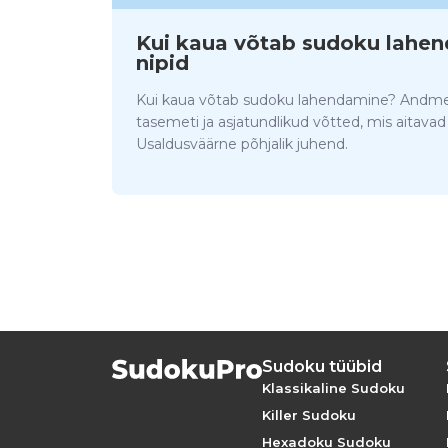
Kui kaua võtab sudoku lahen
nipid
Kui kaua võtab sudoku lahendamine? Andme
tasemeti ja asjatundlikud võtted, mis aitava
Usaldusväärne põhjalik juhend.
Sudoku tüübid
Klassikaline Sudoku
Killer Sudoku
Hexadoku Sudoku