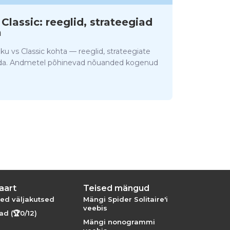
lassic: reeglid, strateegiad
a
u vs Classic kohta — reeglid, strateegiate
stada. Andmetel põhinevad nõuanded kogenud
aart
Teised mängud
ed väljakutsed
Mängi Spider Solitaire'i
veebis
d (🏆0/12)
Mängi nonogrammi