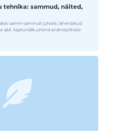
u tehnika: sammud, näited,
nikat samm-sammult juhiste, lahendatud
ke abil. Asjatundlik juhend andmepõhiste