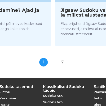
damine? Ajad ja
Jigsaw Sudoku vs C
ja millest alustad
tel põhinevad keskmised
Ekspertjuhend Jigsaw Sudok
d aega kokku hoida.
erinevused ja millest alu
mõistatustreenerilt.
1
…
7
Sudoku tasemed
Klassikalised Sudoku
Saidik
tüübid
Lihtne
Päevas
Sudoku 4x4
Keskmine
Auhinna
Sudoku 6x6
Raske
Blogi