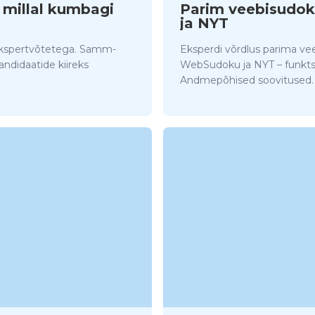
 millal kumbagi
Parim veebisudo
ja NYT
ekspertvõtetega. Samm-
Eksperdi võrdlus parima ve
ndidaatide kiireks
WebSudoku ja NYT – funktsio
Andmepõhised soovitused.