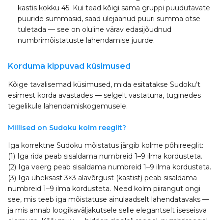
kastis kokku 45. Kui tead kõigi sama gruppi puudutavate
puuride summasid, saad ülejäänud puuri summa otse
tuletada — see on oluline värav edasijõudnud
numbrimõistatuste lahendamise juurde.
Korduma kippuvad küsimused
Kõige tavalisemad küsimused, mida esitatakse Sudoku’t
esimest korda avastades — selgelt vastatuna, tuginedes
tegelikule lahendamiskogemusele.
Millised on Sudoku kolm reeglit?
Iga korrektne Sudoku mõistatus järgib kolme põhireeglit:
(1) Iga rida peab sisaldama numbreid 1–9 ilma kordusteta.
(2) Iga veerg peab sisaldama numbreid 1–9 ilma kordusteta.
(3) Iga üheksast 3×3 alavõrgust (kastist) peab sisaldama
numbreid 1–9 ilma kordusteta. Need kolm piirangut ongi
see, mis teeb iga mõistatuse ainulaadselt lahendatavaks —
ja mis annab loogikaväljakutsele selle elegantselt iseseisva