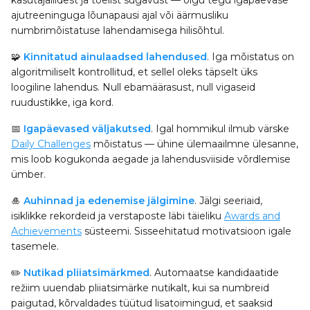
kasutajaliidest ja tõelist sügavust — olgu tegu igapäevase
ajutreeninguga lõunapausi ajal või äärmusliku
numbrimõistatuse lahendamisega hilisõhtul.
🧩
Kinnitatud ainulaadsed lahendused
. Iga mõistatus on
algoritmiliselt kontrollitud, et sellel oleks täpselt üks
loogiline lahendus. Null ebamäärasust, null vigaseid
ruudustikke, iga kord.
📅
Igapäevased väljakutsed
. Igal hommikul ilmub värske
Daily Challenges
mõistatus — ühine ülemaailmne ülesanne,
mis loob kogukonda aegade ja lahendusviiside võrdlemise
ümber.
🎍
Auhinnad ja edenemise jälgimine
. Jälgi seeriaid,
isiklikke rekordeid ja verstaposte läbi täieliku
Awards and
Achievements
süsteemi. Sisseehitatud motivatsioon igale
tasemele.
✏️
Nutikad pliiatsimärkmed
. Automaatse kandidaatide
režiim uuendab pliiatsimärke nutikalt, kui sa numbreid
paigutad, kõrvaldades tüütud lisatoimingud, et saaksid