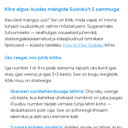
Kiire algus: kuidas mängida Sudoku’t 5 sammuga
Kas oled mängus uus? Siin on kõik, mida vajad, et minna
tühjast ruudustikust valmis mõistatuseni. Sügavamaks
tutvumiseks — sealhulgas visuaalsed juhendid,
strateegiakäsiraamatud ja edasijõudnud tehnikate
õpetused — külasta täielikku
How to Play Sudoku
lehte.
Üks reegel, mis juhib kõike
Iga number 1-st 9-ni peab esinema täpselt üks kord igas
reas, igas veerus ja igas 3×3 kastis. See on kogu reeglistik.
Kõik muu on strateegia.
Skaneeri sundlahendusega lahtrid
. Otsi ridu, veerge
või kaste, kus kaheksa üheksast numbrist on juba paigas.
Puuduv number täidab viimase tühja lahtri kohe —
deduktsiooni pole vaja. See on põhireegli lihtsaim
rakendus ja alati sinu esimene käik.
Tuvasta hidden single’id
. Hidden single on lahter, kuhu