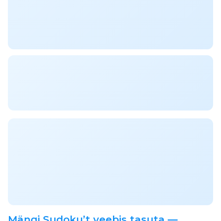
Mängi Sudoku’t veebis tasuta —