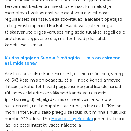
põhitäidesaatvat funktsiooni. Paljud mängijad teatavad
teravamast keskendumisest, paremast lühimälust ja
märgatavalt väiksemast vaimsest väsimusest pärast
regulaarseid seansse. Seda soovitavad laialdaselt õpetajad
ja tegevusterapeudid kui kättesaadavat ajutreeningut
täiskasvanutele igas vanuses ning seda tuuakse sageli esile
aruteludes tegevuste üle, mis toetavad pikaajalist
kognitiivset tervist.
Kuidas algajana Sudoku’t mängida — mis on esimene
asi, mida teha?
Alusta ruudustiku skaneerimisest, et leida mõni rida, veerg
või 3×3 kast, mis on peaaegu täis — need kohad annavad
lihtsaid ja kohe tehtavaid paigutusi. Seejärel lisa ülejäänud
tühjadesse lahtritesse väikesed kandidaatnumbrid
(pliiatsimärgid), et jälgida, mis on veel võimalik. Tööta
süsteemselt, mitte hüpates siia-sinna, ja küsi alati: "Kas on
mõni lahter, kuhu saab praegu seaduslikult minna ainult üks
number?" Sudoku Pro
How to Play Sudoku
juhend viib sind
läbi iga etapi interaktiivsete näidete ja