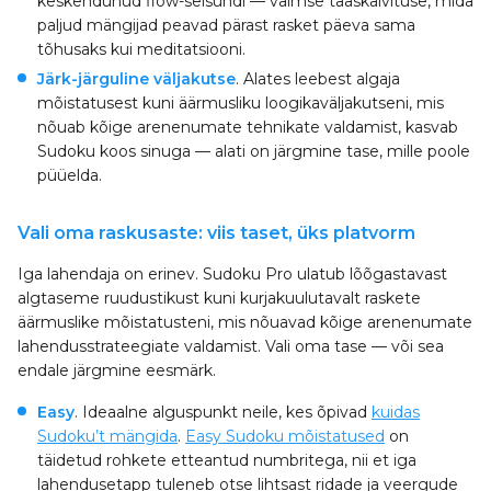
keskendunud flow-seisundi — vaimse taaskäivituse, mida
paljud mängijad peavad pärast rasket päeva sama
tõhusaks kui meditatsiooni.
Järk-järguline väljakutse
. Alates leebest algaja
mõistatusest kuni äärmusliku loogikaväljakutseni, mis
nõuab kõige arenenumate tehnikate valdamist, kasvab
Sudoku koos sinuga — alati on järgmine tase, mille poole
püüelda.
Vali oma raskusaste: viis taset, üks platvorm
Iga lahendaja on erinev. Sudoku Pro ulatub lõõgastavast
algtaseme ruudustikust kuni kurjakuulutavalt raskete
äärmuslike mõistatusteni, mis nõuavad kõige arenenumate
lahendusstrateegiate valdamist. Vali oma tase — või sea
endale järgmine eesmärk.
Easy
. Ideaalne alguspunkt neile, kes õpivad
kuidas
Sudoku’t mängida
.
Easy Sudoku mõistatused
on
täidetud rohkete etteantud numbritega, nii et iga
lahendusetapp tuleneb otse lihtsast ridade ja veergude