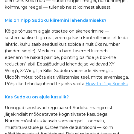
olemuse. Kõik muu — hidden single’i reegel, numbrireegel,
kolmnurga reegel — tuleneb neist kolmest alusest.
Mis on nipp Sudoku kiiremini lahendamiseks?
Kõige tõhusam algaja otsetee on skaneerimine —
süstemaatiliselt iga rea, veeru ja kasti kontrollimine, et leida
lahtrid, kuhu saab seaduslikult sobida ainult üks number
(hidden single). Medium- ja hard-tasemel kiireneb
edenemine naked pair’ide, pointing pair’ide ja box-line
reduction’i abil. Edasijõudnud lahendajad valdavad XY-
Wing’i, X-Wing’i ja Killer Sudoku variantide 45 reeglit.
Üldpõhimõte: tööta alati välistamise teel, mitte arvamisega.
Põhjalike tehnikajuhendite jaoks vaata
How to Play Sudoku
.
Kas Sudoku on ajule kasulik?
Uuringud seostavad regulaarset Sudoku mängimist
järjekindlalt mõõdetavate kognitiivsete kasudega.
Numbrimõistatus kaasab samaaegselt töömälu,
mustrituvastuse ja süsteemse deduktsiooni — kolm