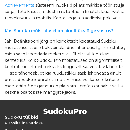
Achievements
süsteemi, nutikaid pliiatsimärkide tööriistu ja
segajateta kasutajaliidest, mis töötab laitmatult lauaarvutis,
tahvelarvutis ja mobiilis. Kontot ega allalaadimist pole vaja.
Kas Sudoku mõistatusel on ainult üks õige vastus?
Jah. Definitsiooni järgi on korrektselt koostatud Sudoku
mõistatusel täpselt üks ainulaadne lahendus. Iga mõistatus,
mida saab lahendada rohkem kui ühel viisil, loetakse
kehtetuks. Kõik Sudoku Pro mõistatused on algoritmiliselt
kontrollitud, et neil oleks üks loogiliselt saavutatav lahendus
— see tähendab, et iga ruudustikku saab lahendada ainult
puhta deduktsiooni abil, ilma arvamise või katse-eksituse
meetodita. See garantii on platvormi professionaalse valiku
keskne osa tõsiste mängijate jaoks.
Sudoku tüübid
Klassikaline Sudoku