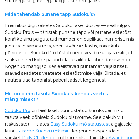
strateegiaselgitustega kõigi tasemete jaoks.
Mida tähendab punane täpp Sudoku’s?
Enamikus digitaalsetes Sudoku rakendustes — sealhulgas
Sudoku Pro’s — tähistab punane täpp või punane esiletõst
konflikt: sinu paigutatud number on duplikaat numbrist, mis
juba asub samas reas, veerus või 3×3 kastis, mis rikub
põhireeglit. Sudoku Pro tõstab need vead reaalajas esile, et
saaksid need kohe parandada ja säilitada lahendamise hoo.
Kogenud mängijad, kes eelistavad puhtamat väljakutset,
saavad seadetes veateate esiletõstmise välja lülitada, et
nautida traditsioonilist paberilaadset kogemust.
Mis on parim tasuta Sudoku rakendus veebis
mängimiseks?
Sudoku Pro
on laialdaselt tunnustatud kui üks parimaid
tasuta veebipõhiseid Sudoku platvorme. See pakub viit
raskusastet — alates
Easy Sudoku mõistatustest
algajatele
kuni
Extreme Sudoku režiimini
kogenud ekspertidele —
värsket
Daily Challenge
igal hommikul, täielikku
Awards and