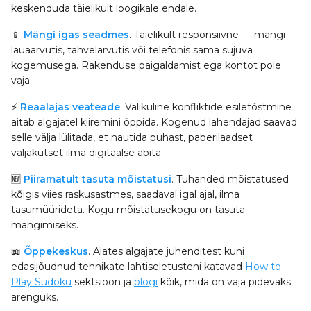
keskenduda täielikult loogikale endale.
📱
Mängi igas seadmes
. Täielikult responsiivne — mängi
lauaarvutis, tahvelarvutis või telefonis sama sujuva
kogemusega. Rakenduse paigaldamist ega kontot pole
vaja.
⚡
Reaalajas veateade
. Valikuline konfliktide esiletõstmine
aitab algajatel kiiremini õppida. Kogenud lahendajad saavad
selle välja lülitada, et nautida puhast, paberilaadset
väljakutset ilma digitaalse abita.
🆕
Piiramatult tasuta mõistatusi
. Tuhanded mõistatused
kõigis viies raskusastmes, saadaval igal ajal, ilma
tasumüürideta. Kogu mõistatusekogu on tasuta
mängimiseks.
📖
Õppekeskus
. Alates algajate juhenditest kuni
edasijõudnud tehnikate lahtiseletusteni katavad
How to
Play Sudoku
sektsioon ja
blogi
kõik, mida on vaja pidevaks
arenguks.