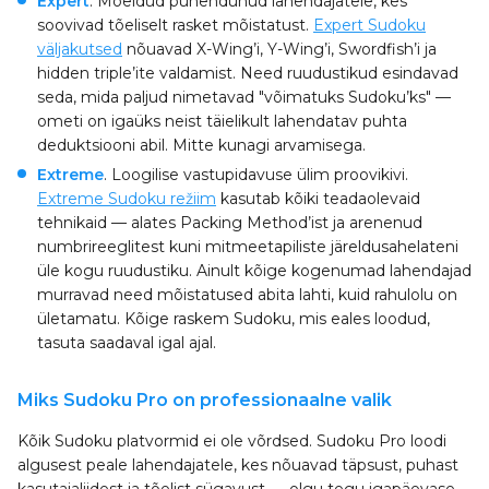
Expert
. Mõeldud pühendunud lahendajatele, kes
soovivad tõeliselt rasket mõistatust.
Expert Sudoku
väljakutsed
nõuavad X-Wing’i, Y-Wing’i, Swordfish’i ja
hidden triple’ite valdamist. Need ruudustikud esindavad
seda, mida paljud nimetavad "võimatuks Sudoku’ks" —
ometi on igaüks neist täielikult lahendatav puhta
deduktsiooni abil. Mitte kunagi arvamisega.
Extreme
. Loogilise vastupidavuse ülim proovikivi.
Extreme Sudoku režiim
kasutab kõiki teadaolevaid
tehnikaid — alates Packing Method’ist ja arenenud
numbrireeglitest kuni mitmeetapiliste järeldusahelateni
üle kogu ruudustiku. Ainult kõige kogenumad lahendajad
murravad need mõistatused abita lahti, kuid rahulolu on
ületamatu. Kõige raskem Sudoku, mis eales loodud,
tasuta saadaval igal ajal.
Miks Sudoku Pro on professionaalne valik
Kõik Sudoku platvormid ei ole võrdsed. Sudoku Pro loodi
algusest peale lahendajatele, kes nõuavad täpsust, puhast