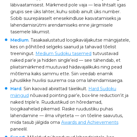
läbivaatamisest. Märkmeid pole vaja — leia lihtsalt igas
grupis see üks lahter, kuhu sobib ainult üks number.
Sobib suurepäraselt enesekindluse kasvatamiseks ja
lahendamisrütmi arendamiseks enne järgmisele
tasemele liikumist.
Medium
. Tasakaalustatud loogikaväljakutse mängijatele,
kes on põhitõed selgeks saanud ja tahavad tõelist
treeningut.
Medium Sudoku tasemed
tutvustavad
naked pair’e ja hidden single’eid — see tähendab, et
pliiatsimärkmed muutuvad hädavajalikuks ning pead
mõtlema kaks sammu ette. Siin veedab enamik
juhuslikke huvilisi suurema osa oma lahendamisaega.
Hard
. Siin kaovad abirattad täielikult.
Hard Sudoku
mängud
nõuavad pointing pair’e, box-line reduction’it ja
naked triple’e. Ruudustikud on hõredamad,
loogikaahelad pikemad. Raske ruudustiku puhas
lahendamine — ilma vihjeteta — on tõeline saavutus,
mida tasub jälgida oma
Awards and Achievements
paneelil.