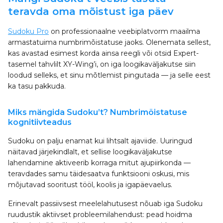
teravda oma mõistust iga päev
Sudoku Pro
on professionaalne veebiplatvorm maailma
armastatuima numbrimõistatuse jaoks. Olenemata sellest,
kas avastad esimest korda ainsa reegli või otsid Expert-
tasemel tahvlilt XY-Wing’i, on iga loogikaväljakutse siin
loodud selleks, et sinu mõtlemist pingutada — ja selle eest
ka tasu pakkuda.
Miks mängida Sudoku’t? Numbrimõistatuse
kognitiivteadus
Sudoku on palju enamat kui lihtsalt ajaviide. Uuringud
näitavad järjekindlalt, et sellise loogikaväljakutse
lahendamine aktiveerib korraga mitut ajupiirkonda —
teravdades samu täidesaatva funktsiooni oskusi, mis
mõjutavad sooritust tööl, koolis ja igapäevaelus.
Erinevalt passiivsest meelelahutusest nõuab iga Sudoku
ruudustik aktiivset probleemilahendust: pead hoidma