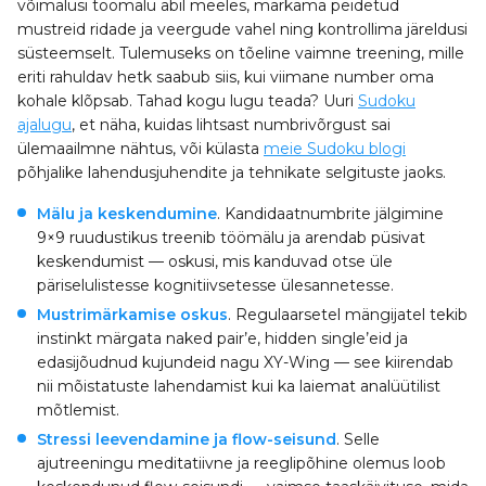
võimalusi töömälu abil meeles, märkama peidetud
mustreid ridade ja veergude vahel ning kontrollima järeldusi
süsteemselt. Tulemuseks on tõeline vaimne treening, mille
eriti rahuldav hetk saabub siis, kui viimane number oma
kohale klõpsab. Tahad kogu lugu teada? Uuri
Sudoku
ajalugu
, et näha, kuidas lihtsast numbrivõrgust sai
ülemaailmne nähtus, või külasta
meie Sudoku blogi
põhjalike lahendusjuhendite ja tehnikate selgituste jaoks.
Mälu ja keskendumine
. Kandidaatnumbrite jälgimine
9×9 ruudustikus treenib töömälu ja arendab püsivat
keskendumist — oskusi, mis kanduvad otse üle
päriselulistesse kognitiivsetesse ülesannetesse.
Mustrimärkamise oskus
. Regulaarsetel mängijatel tekib
instinkt märgata naked pair’e, hidden single’eid ja
edasijõudnud kujundeid nagu XY-Wing — see kiirendab
nii mõistatuste lahendamist kui ka laiemat analüütilist
mõtlemist.
Stressi leevendamine ja flow-seisund
. Selle
ajutreeningu meditatiivne ja reeglipõhine olemus loob