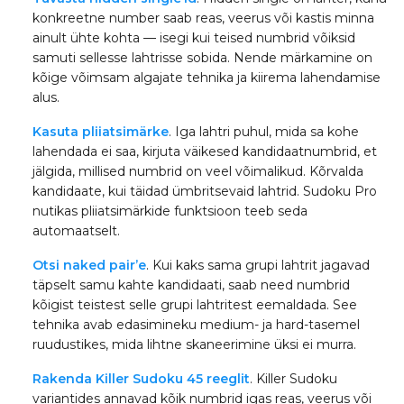
konkreetne number saab reas, veerus või kastis minna
ainult ühte kohta — isegi kui teised numbrid võiksid
samuti sellesse lahtrisse sobida. Nende märkamine on
kõige võimsam algajate tehnika ja kiirema lahendamise
alus.
Kasuta pliiatsimärke
. Iga lahtri puhul, mida sa kohe
lahendada ei saa, kirjuta väikesed kandidaatnumbrid, et
jälgida, millised numbrid on veel võimalikud. Kõrvalda
kandidaate, kui täidad ümbritsevaid lahtrid. Sudoku Pro
nutikas pliiatsimärkide funktsioon teeb seda
automaatselt.
Otsi naked pair’e
. Kui kaks sama grupi lahtrit jagavad
täpselt samu kahte kandidaati, saab need numbrid
kõigist teistest selle grupi lahtritest eemaldada. See
tehnika avab edasimineku medium- ja hard-tasemel
ruudustikes, mida lihtne skaneerimine üksi ei murra.
Rakenda Killer Sudoku 45 reeglit
. Killer Sudoku
variantides annavad kõik numbrid igas reas, veerus või