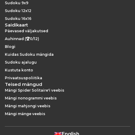
Sudoku 9x9
Sudoku 12x12
Sudoku 16x16
Saidikaart
Päevased väljakutsed
Auhinnad (🏆0/12)
Blogi
Kuidas Sudoku mängida
Sudoku ajalugu
Kustuta konto
Privaatsuspoliitika
Teised mängud
Mängi Spider Solitaire'i veebis
Mängi nonogrammi veebis
Mängi mahjongi veebis
Mängi mänge veebis
English