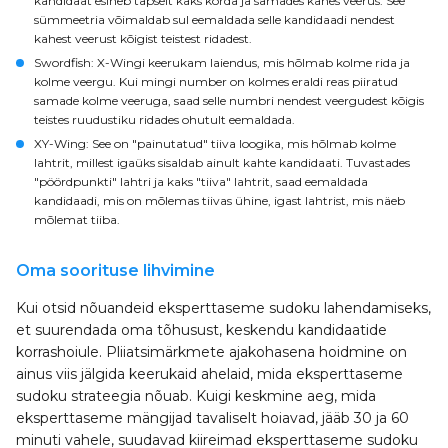
kandidaat esineb täpselt kaks korda ja samades kahes veerus. See
sümmeetria võimaldab sul eemaldada selle kandidaadi nendest
kahest veerust kõigist teistest ridadest.
Swordfish
: X-Wingi keerukam laiendus, mis hõlmab kolme rida ja
kolme veergu. Kui mingi number on kolmes eraldi reas piiratud
samade kolme veeruga, saad selle numbri nendest veergudest kõigis
teistes ruudustiku ridades ohutult eemaldada.
XY-Wing
: See on "painutatud" tiiva loogika, mis hõlmab kolme
lahtrit, millest igaüks sisaldab ainult kahte kandidaati. Tuvastades
"pöördpunkti" lahtri ja kaks "tiiva" lahtrit, saad eemaldada
kandidaadi, mis on mõlemas tiivas ühine, igast lahtrist, mis näeb
mõlemat tiiba.
Oma soorituse lihvimine
Kui otsid nõuandeid eksperttaseme sudoku lahendamiseks,
et suurendada oma tõhusust, keskendu kandidaatide
korrashoiule. Pliiatsimärkmete ajakohasena hoidmine on
ainus viis jälgida keerukaid ahelaid, mida eksperttaseme
sudoku strateegia nõuab. Kuigi keskmine aeg, mida
eksperttaseme mängijad tavaliselt hoiavad, jääb 30 ja 60
minuti vahele, suudavad kiireimad eksperttaseme sudoku