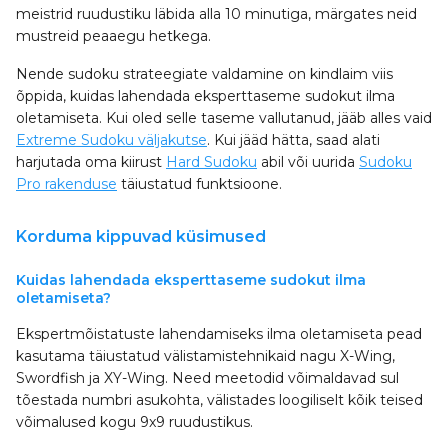
meistrid ruudustiku läbida alla 10 minutiga, märgates neid
mustreid peaaegu hetkega.
Nende sudoku strateegiate valdamine on kindlaim viis
õppida, kuidas lahendada eksperttaseme sudokut ilma
oletamiseta. Kui oled selle taseme vallutanud, jääb alles vaid
Extreme Sudoku väljakutse
. Kui jääd hätta, saad alati
harjutada oma kiirust
Hard Sudoku
abil või uurida
Sudoku
Pro rakenduse
täiustatud funktsioone.
Korduma kippuvad küsimused
Kuidas lahendada eksperttaseme sudokut ilma
oletamiseta?
Ekspertmõistatuste lahendamiseks ilma oletamiseta pead
kasutama täiustatud välistamistehnikaid nagu X-Wing,
Swordfish ja XY-Wing. Need meetodid võimaldavad sul
tõestada numbri asukohta, välistades loogiliselt kõik teised
võimalused kogu 9x9 ruudustikus.