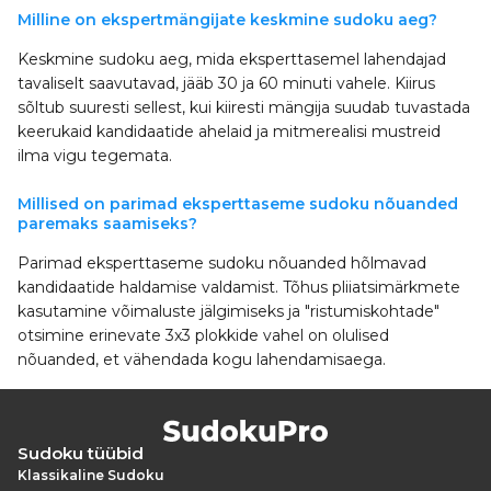
Milline on ekspertmängijate keskmine sudoku aeg?
Keskmine sudoku aeg, mida eksperttasemel lahendajad
tavaliselt saavutavad, jääb 30 ja 60 minuti vahele. Kiirus
sõltub suuresti sellest, kui kiiresti mängija suudab tuvastada
keerukaid kandidaatide ahelaid ja mitmerealisi mustreid
ilma vigu tegemata.
Millised on parimad eksperttaseme sudoku nõuanded
paremaks saamiseks?
Parimad eksperttaseme sudoku nõuanded hõlmavad
kandidaatide haldamise valdamist. Tõhus pliiatsimärkmete
kasutamine võimaluste jälgimiseks ja "ristumiskohtade"
otsimine erinevate 3x3 plokkide vahel on olulised
nõuanded, et vähendada kogu lahendamisaega.
Sudoku tüübid
Klassikaline Sudoku