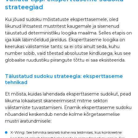
strateegiad
Kui jõuad sudoku mõistatuste eksperttasemele, oled
liikunud lihtsatest mustritest kaugemale ja sisenenud
täiustatud deterministliku loogika maailma. Selles etapis on
iga käik läbimõeldud järeldus. Eksperttaseme loogika on
keerukas välistamise tants; sa ei otsi ainult seda, kuhu
number sobib, vaid tõestad absoluutse kindlusega, kus see
globaalse ruudustiku piirangute tõttu ei saa eksisteerida.
Täiustatud sudoku strateegia: eksperttaseme
tehnikad
Et mõista, kuidas lahendada eksperttaseme sudokut, pead
liikuma lokaalsest skaneerimisest mitme sektori
välistamiste tuvastamiseni. Enamik eksperttaseme sudoku
nõuandeid keskendub nende kolme kõrgetasemelise
mustri äratundmisele:
X-Wing
: See tehnika seisneb kahe rea leidmises, kus konkreetne