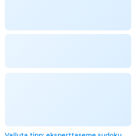
Valluta tipp: eksperttaseme sudoku